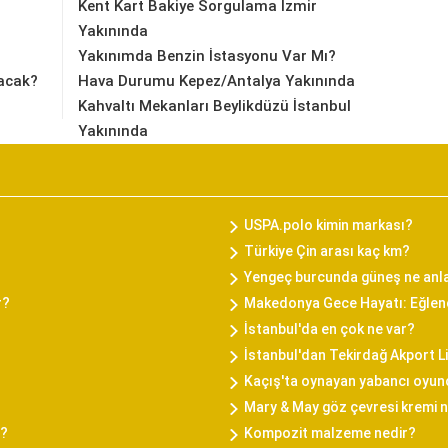
Kent Kart Bakiye Sorgulama İzmir
Yakınında
Yakınımda Benzin İstasyonu Var Mı?
acak?
Hava Durumu Kepez/Antalya Yakınında
Kahvaltı Mekanları Beylikdüzü İstanbul
Yakınında
USPA.polo kimin markası?
Türkiye Çin arası kaç km?
Yengeç burcunda güneş ne anl
r?
Makedonya Gece Hayatı: Eğlenc
İstanbul'da en çok ne var?
İstanbul'dan Tekirdağ Akport L
Kaçış'ta oynayan yabancı oyun
Mary & May göz çevresi kremi na
i?
Kompozit malzeme nedir?