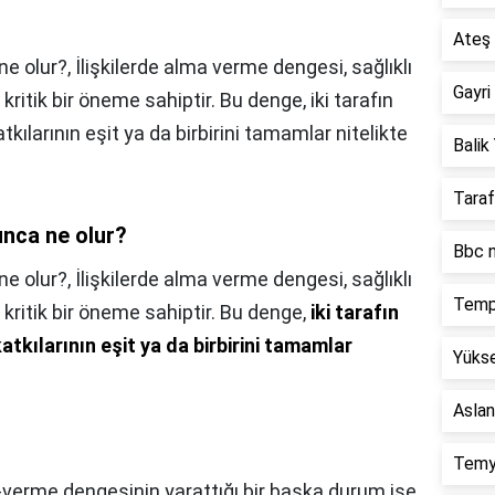
Ateş 
olur?, İlişkilerde alma verme dengesi, sağlıklı
Gayri
in kritik bir öneme sahiptir. Bu denge, iki tarafın
ılarının eşit ya da birbirini tamamlar nitelikte
Balik 
Taraf
nca ne olur?
Bbc n
e olur?,
İlişkilerde alma verme dengesi, sağlıklı
Temp
çin kritik bir öneme sahiptir. Bu denge,
iki tarafın
tkılarının eşit ya da birbirini tamamlar
Yükse
Aslan
Temy
verme dengesinin yarattığı bir başka durum ise