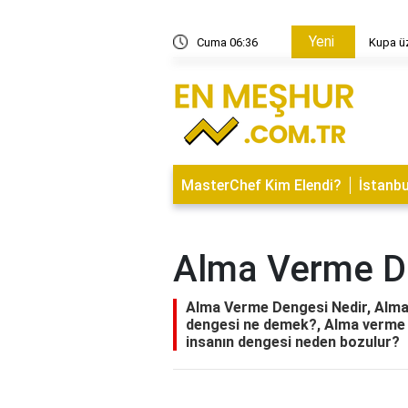
Yeni
 nasıl yapılır?
Cuma 06:36
Kupa üz
MasterChef Kim Elendi?
İstanbu
Alma Verme D
Alma Verme Dengesi Nedir, Alma 
dengesi ne demek?, Alma verme en
insanın dengesi neden bozulur?