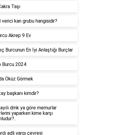
akra Taşı
 verici kan grubu hangisidir?
rcu Akrep 9 Ev
ç Burcunun En İyi Anlaştığı Burçlar
p Burcu 2024
da Öküz Görmek
tay başkanı kimdir?
ayılı dmk ya göre memurlar
lerini yaparken kime karşı
ludur?..
dı adli yargı çevresi