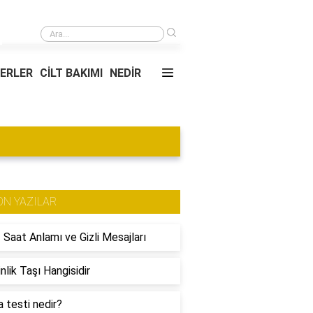
›
Kupa üzerine baskı nasıl yapılır?
YERLER
CİLT BAKIMI
NEDİR
ON YAZILAR
 Saat Anlamı ve Gizli Mesajları
nlik Taşı Hangisidir
 testi nedir?