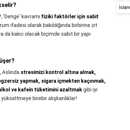
kselir?
İslam 
?,
'Denge' kavramı
fiziki faktörler için sabit
um ifadesi olarak bakıldığında birbirine zıt
 ya da kalıcı olacak biçimde sabit bir yapı
düşer?
,
Aslında
stresimizi kontrol altına almak,
 egzersiz yapmak, sigara içmekten kaçınmak,
alkol ve kafein tüketimini azaltmak
gibi iyi
 yükseltmeye birebir alışkanlıklar!