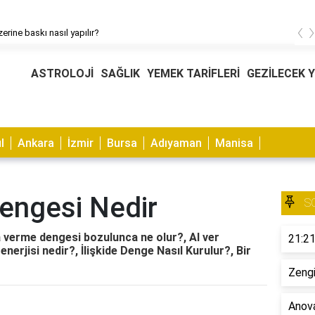
‹
erine baskı nasıl yapılır?
ASTROLOJİ
SAĞLIK
YEMEK TARİFLERİ
GEZİLECEK 
l
Ankara
İzmir
Bursa
Adıyaman
Manisa
engesi Nedir
S
verme dengesi bozulunca ne olur?, Al ver
21:21
erjisi nedir?, İlişkide Denge Nasıl Kurulur?, Bir
Zengi
Anova