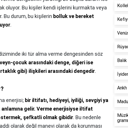
Kolle
ak oluyor. Bu kişiler kendi işlerini kurmakta veya
r. Bu durum, bu kişilerin
bolluk ve bereket
Kefiy
luyor
.
Venü
Rüya
 diziminde iki tür alma verme dengesinden söz
Balık
veyn-çocuk arasındaki denge, diğeri ise
rtaklık gibi) ilişkileri arasındaki dengedir
.
İyide
Ankh 
r?
a enerjisi;
bir iltifatı, hediyeyi, iyiliği, sevgiyi ya
Madu
anlamına gelir.
Verme enerjisiyse iltifat
Müzik
stermek, şefkatli olmak gibidir
. Bu nedenle
gramm
ddi olarak değil manevi olarak da korunması