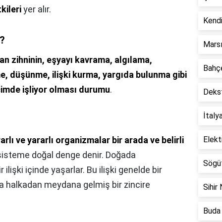
kileri
yer alır.
Kendi
?
Marsı
an zihninin, eşyayı kavrama, algılama,
Bahçe
 düşünme, ilişki kurma, yargıda bulunma gibi
çimde işliyor olması durumu
.
Dekst
İtaly
rlı ve yararlı organizmalar bir arada ve belirli
Elekt
 sisteme doğal denge denir. Doğada
Sögüt
r ilişki içinde yaşarlar. Bu ilişki genelde bir
da halkadan meydana gelmiş bir zincire
Sihir 
Buda 