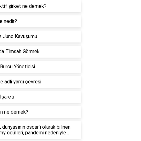
ktif şirket ne demek?
e nedir?
s Juno Kavuşumu
da Timsah Görmek
 Burcu Yöneticisi
re adli yargı çevresi
İşareti
n ne demek?
 dünyasının oscar'ı olarak bilinen
y ödülleri, pandemi nedeniyle ..