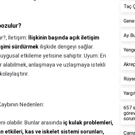
Taç Ç
Genel
bozulur?
Ay Bu
ur?,
İletişim:
İlişkinin başında açık iletişim
tişimi sürdürmek
ilişkide dengeyi sağlar.
Yenge
i duygusal etkileme yetisine sahiptir. Uyum: En
ar alabilmek, anlaşmaya ve uzlaşmaya istekli
Akre
olaylaştırır.
Rüya
Yargı
aybının Nedenleri:
657 s
görev
sorum
ni olabilir. Bunlar arasında
iç kulak problemleri,
an etkileri, kas ve iskelet sistemi sorunları,
Çamar