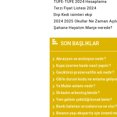
TÜFE-TÜFE 2024 Hesaplama
Terzi Fiyat Listesi 2024
Dişi Kedi isimleri ekşi
2024 2025 Okullar Ne Zaman Açıl
Şahane Hayatım Manje nerede?
SON BAŞLIKLAR
Abrazyon ve avülsiyon nedir?
Kupa üzerine baskı nasıl yapılır?
Geciktirici prezervatifin adı nedir?
Gib'in durum kodu ne anlama geliyo
Ya Mubin anlamı nedir?
İlk kadın arkeolog kimdir?
Yeni gelinin çekildiği konak kimin?
Baskı balatası arızalanırsa ne olur?
Binanın yaşı ekspertiz için önemli m