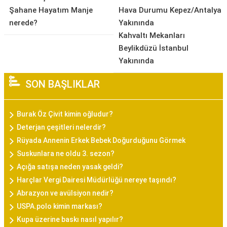
Şahane Hayatım Manje
Hava Durumu Kepez/Antalya
nerede?
Yakınında
Kahvaltı Mekanları
Beylikdüzü İstanbul
Yakınında
SON BAŞLIKLAR
Burak Öz Çivit kimin oğludur?
Deterjan çeşitleri nelerdir?
Rüyada Annenin Erkek Bebek Doğurduğunu Görmek
Suskunlara ne oldu 3. sezon?
Açığa satışa neden yasak geldi?
Harçlar Vergi Dairesi Müdürlüğü nereye taşındı?
Abrazyon ve avülsiyon nedir?
USPA.polo kimin markası?
Kupa üzerine baskı nasıl yapılır?