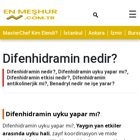
×
☰
ASTROLOJİ
MasterChef Kim Elendi?
İstanbul
Ankara
İzmir
Burs
SAĞLIK
YEMEK
Difenhidramin nedir?
TARİFLERİ
GEZİLECEK
Difenhidramin nedir?, Difenhidramin uyku yapar mı?,
YERLER
Difenhidramin etkisi nedir?, Difenhidramin
antikolinerjik mi?, Benadryl nedir ne işe yarar?
CİLT
BAKIMI
NEDİR
Difenhidramin uyku yapar mı?
KAMP
Difenhidramin uyku yapar mı?,
Yaygın yan etkiler
ALANLARI
arasında uyku hali
, zayıf koordinasyon ve mide
HAMİLELİK