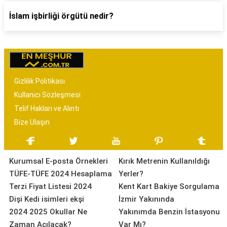
İslam işbirliği örgütü nedir?
Gizlilik Politikası
Kullanıcı Sözleşmesi
Telif Hakları ve Alıntı
Bize Ulaşın
Kurumsal E-posta Örnekleri
Kırık Metrenin Kullanıldığı
TÜFE-TÜFE 2024 Hesaplama
Yerler?
Terzi Fiyat Listesi 2024
Kent Kart Bakiye Sorgulama
Dişi Kedi isimleri ekşi
İzmir Yakınında
2024 2025 Okullar Ne
Yakınımda Benzin İstasyonu
Zaman Açılacak?
Var Mı?