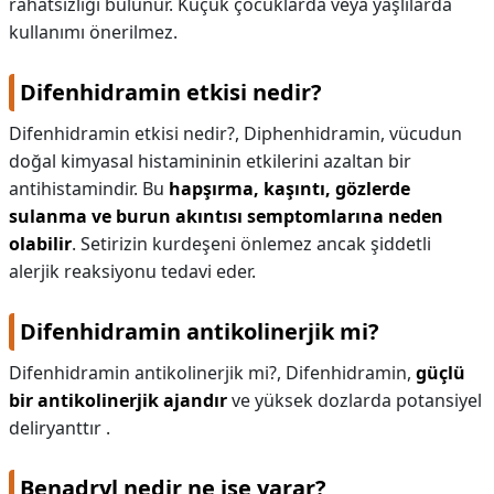
rahatsızlığı bulunur. Küçük çocuklarda veya yaşlılarda
kullanımı önerilmez.
KAPLICALAR
İLETİŞİM
Difenhidramin etkisi nedir?
Difenhidramin etkisi nedir?,
Diphenhidramin, vücudun
doğal kimyasal histamininin etkilerini azaltan bir
antihistamindir. Bu
hapşırma, kaşıntı, gözlerde
sulanma ve burun akıntısı semptomlarına neden
olabilir
. Setirizin kurdeşeni önlemez ancak şiddetli
alerjik reaksiyonu tedavi eder.
Difenhidramin antikolinerjik mi?
Difenhidramin antikolinerjik mi?,
Difenhidramin,
güçlü
bir antikolinerjik ajandır
ve yüksek dozlarda potansiyel
deliryanttır .
Benadryl nedir ne işe yarar?