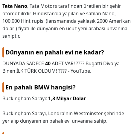
Tata Nano
, Tata Motors tarafından üretilen bir şehir
otomobili'dir. Hindistan'da yapılan ve satılan Nano,
100.000 Hint rupisi (lansmanında yaklaşık 2000 Amerikan
doları) fiyatı ile dünyanın en ucuz yeni arabası unvanına
sahiptir.
Dünyanın en pahalı evi ne kadar?
DÜNYADA SADECE
40
ADET VAR! ???? Bugatti Divo'ya
Binen İLK TÜRK OLDUM! ???? - YouTube.
En pahalı BMW hangisi?
Buckingham Sarayı:
1,3 Milyar Dolar
Buckingham Sarayı, Londra'nın Westminster şehrinde
yer alıp dünyanın en pahalı evi unvanına sahip.