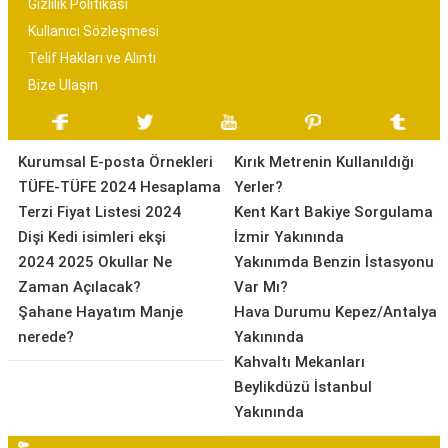
Gizlilik Politikası
Kullanıcı Sözleşmesi
Telif Hakları ve Alıntı
Bize Ulaşın
Kurumsal E-posta Örnekleri
Kırık Metrenin Kullanıldığı
TÜFE-TÜFE 2024 Hesaplama
Yerler?
Terzi Fiyat Listesi 2024
Kent Kart Bakiye Sorgulama
Dişi Kedi isimleri ekşi
İzmir Yakınında
2024 2025 Okullar Ne
Yakınımda Benzin İstasyonu
Zaman Açılacak?
Var Mı?
Şahane Hayatım Manje
Hava Durumu Kepez/Antalya
nerede?
Yakınında
Kahvaltı Mekanları
Beylikdüzü İstanbul
Yakınında