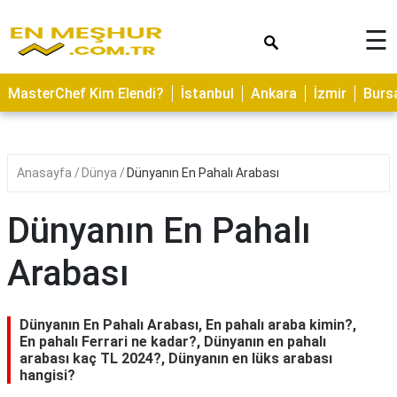
×
☰
ASTROLOJİ
MasterChef Kim Elendi?
İstanbul
Ankara
İzmir
Burs
SAĞLIK
YEMEK
TARİFLERİ
Anasayfa
Dünya
Dünyanın En Pahalı Arabası
GEZİLECEK
YERLER
Dünyanın En Pahalı
CİLT
Arabası
BAKIMI
NEDİR
Dünyanın En Pahalı Arabası, En pahalı araba kimin?,
KAMP
En pahalı Ferrari ne kadar?, Dünyanın en pahalı
arabası kaç TL 2024?, Dünyanın en lüks arabası
ALANLARI
hangisi?
HAMİLELİK