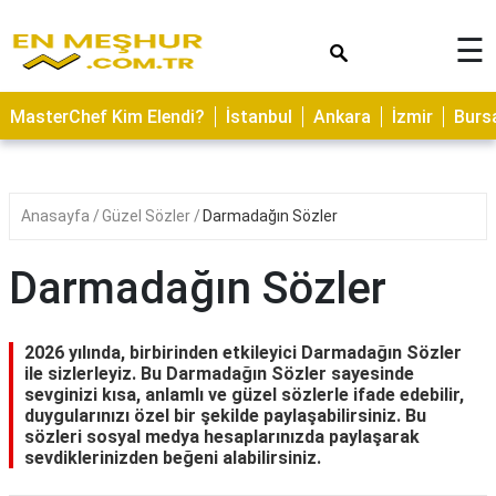
×
☰
ASTROLOJİ
MasterChef Kim Elendi?
İstanbul
Ankara
İzmir
Burs
SAĞLIK
YEMEK
TARİFLERİ
Anasayfa
Güzel Sözler
Darmadağın Sözler
GEZİLECEK
YERLER
Darmadağın Sözler
CİLT
BAKIMI
2026 yılında, birbirinden etkileyici Darmadağın Sözler
ile sizlerleyiz. Bu Darmadağın Sözler sayesinde
NEDİR
sevginizi kısa, anlamlı ve güzel sözlerle ifade edebilir,
duygularınızı özel bir şekilde paylaşabilirsiniz. Bu
KAMP
sözleri sosyal medya hesaplarınızda paylaşarak
ALANLARI
sevdiklerinizden beğeni alabilirsiniz.
HAMİLELİK