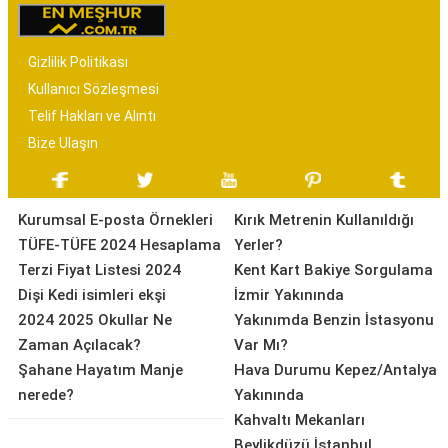
Gizlilik Politikası
Kullanıcı Sözleşmesi
Telif Hakları ve Alıntı
Bize Ulaşın
Kurumsal E-posta Örnekleri
Kırık Metrenin Kullanıldığı
TÜFE-TÜFE 2024 Hesaplama
Yerler?
Terzi Fiyat Listesi 2024
Kent Kart Bakiye Sorgulama
Dişi Kedi isimleri ekşi
İzmir Yakınında
2024 2025 Okullar Ne
Yakınımda Benzin İstasyonu
Zaman Açılacak?
Var Mı?
Şahane Hayatım Manje
Hava Durumu Kepez/Antalya
nerede?
Yakınında
Kahvaltı Mekanları
Beylikdüzü İstanbul