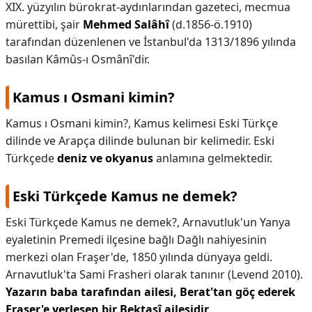
XIX. yüzyılın bürokrat-aydınlarından gazeteci, mecmua
mürettibi, şair
Mehmed Salâhî
(d.1856-ö.1910)
tarafından düzenlenen ve İstanbul'da 1313/1896 yılında
basılan Kâmûs-ı Osmânî'dir.
Kamus ı Osmani kimin?
Kamus ı Osmani kimin?,
Kamus kelimesi Eski Türkçe
dilinde ve Arapça dilinde bulunan bir kelimedir. Eski
Türkçede
deniz ve okyanus
anlamına gelmektedir.
Eski Türkçede Kamus ne demek?
Eski Türkçede Kamus ne demek?,
Arnavutluk'un Yanya
eyaletinin Premedi ilçesine bağlı Dağlı nahiyesinin
merkezi olan Fraşer'de, 1850 yılında dünyaya geldi.
Arnavutluk'ta Sami Frasheri olarak tanınır (Levend 2010).
Yazarın baba tarafından ailesi, Berat'tan göç ederek
Fraşer'e yerleşen bir Bektaşî ailesidir
.