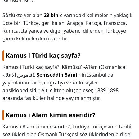
Sözlükte yer alan
29 bin
civarındaki kelimelerin yaklaşık
üçte biri Türkçe, geri kalanı Arapça, Farsça, Fransızca,
Rumca, İtalyanca ve diğer yabancı dillerden Türkçeye
giren kelimelerden ibarettir.
Kamus i Türki kaç sayfa?
Kamus i Türki kaç sayfa?,
Kâmûsü'l-A'lâm (Osmanlıca:
قاموس الاعلام),
Şemseddin Sami
'nin İstanbul'da
yayımlanan tarih, coğrafya ve ünlü kişiler
ansiklopedisidir. Altı ciltten oluşan eser, 1889-1898
arasında fasiküller halinde yayımlanmıştır.
Kamus ı Alam kimin eseridir?
Kamus ı Alam kimin eseridir?,
Türkiye Türkçesinin tarihî
sözlükleri olan Osmanlı Türkçesi sözlüklerinden biri de