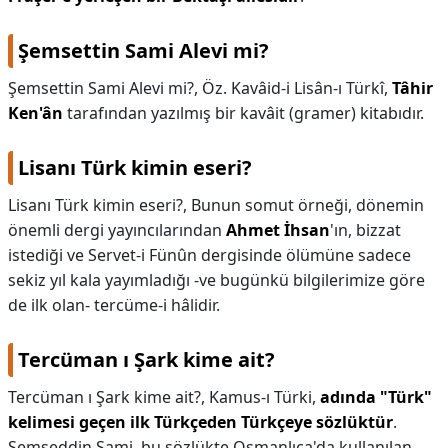
Şemsettin Sami Alevi mi?
Şemsettin Sami Alevi mi?,
Öz. Kavâid-i Lisân-ı Türkî,
Tâhir
Ken'ân
tarafından yazılmış bir kavâit (gramer) kitabıdır.
Lisanı Türk kimin eseri?
Lisanı Türk kimin eseri?,
Bunun somut örneği, dönemin
önemli dergi yayıncılarından
Ahmet İhsan
'ın, bizzat
istediği ve Servet-i Fünûn dergisinde ölümüne sadece
sekiz yıl kala yayımladığı -ve bugünkü bilgilerimize göre
de ilk olan- tercüme-i hâlidir.
Tercüman ı Şark kime ait?
Tercüman ı Şark kime ait?,
Kamus-ı Türki,
adında "Türk"
kelimesi geçen ilk Türkçeden Türkçeye sözlüktür
.
Şemseddin Sami, bu sözlükte Osmanlıca'da kullanılan,