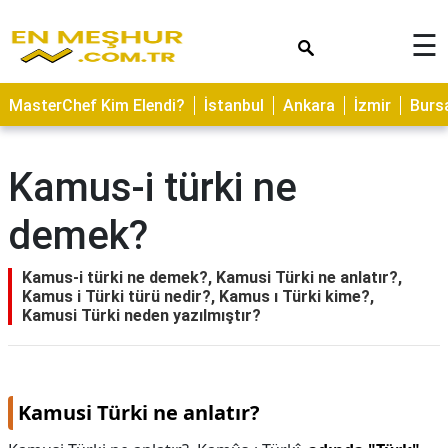
×
☰
ASTROLOJİ
MasterChef Kim Elendi?
İstanbul
Ankara
İzmir
Burs
SAĞLIK
YEMEK
Kamus-i türki ne
TARİFLERİ
demek?
GEZİLECEK
YERLER
Kamus-i türki ne demek?, Kamusi Türki ne anlatır?,
CİLT
Kamus i Türki türü nedir?, Kamus ı Türki kime?,
BAKIMI
Kamusi Türki neden yazılmıştır?
NEDİR
KAMP
ALANLARI
Kamusi Türki ne anlatır?
HAMİLELİK