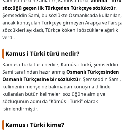
Kamusi Türki ne anlatır?,
Kamûs-ı Türkî,
adında "Türk"
sözcüğü geçen ilk Türkçeden Türkçeye sözlüktür
.
KAPLICALAR
Şemseddin Sami, bu sözlükte Osmanlıcada kullanılan,
ancak konuşulan Türkçeye girmeyen Arapça ve Farsça
İLETİŞİM
sözcükleri ayıkladı, Türkçe kökenli sözcüklere ağırlık
verdi.
Kamus i Türki türü nedir?
Kamus i Türki türü nedir?,
Kamûs-ı Türkî, Şemseddin
Sami tarafından hazırlanmış
Osmanlı Türkçesinden
Osmanlı Türkçesine bir sözlüktür
. Şemseddin Sami,
kelimenin menşeine bakmadan konuşma dilinde
kullanılan bütün kelimeleri sözlüğüne almış ve
sözlüğünün adını da “Kâmûs-ı Türkî” olarak
isimlendirmiştir.
Kamus ı Türki kime?