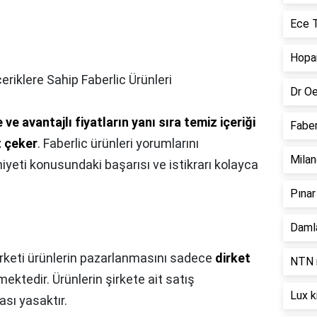
Ece T
Hopar
İçeriklere Sahip Faberlic Ürünleri
Dr Oe
ve avantajlı fiyatların yanı sıra temiz içeriği
Faber
t çeker
. Faberlic ürünleri yorumlarını
Milan
yeti konusundaki başarısı ve istikrarı kolayca
Pınar
Damla
irketi ürünlerin pazarlanmasını sadece
dirket
NTN r
mektedir. Ürünlerin şirkete ait satış
Lux k
sı yasaktır.