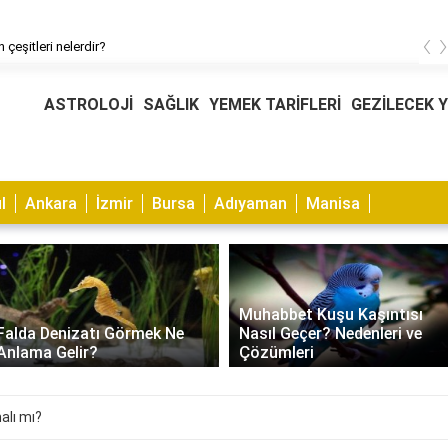
‹
 çeşitleri nelerdir?
ASTROLOJİ
SAĞLIK
YEMEK TARİFLERİ
GEZİLECEK 
l
Ankara
İzmir
Bursa
Adıyaman
Manisa
Muhabbet Kuşu Kaşıntısı
Falda Denizatı Görmek Ne
Nasıl Geçer? Nedenleri ve
Anlama Gelir?
Çözümleri
alı mı?