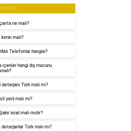
min Malı
çanta ne malı?
 kimin malı?
Malı Telefonlar hangisi?
a içenler hangi diş macunu
nmalı?
l deterjanı Türk malı mı?
ll yerli malı mı?
akir israil malı mıdır?
 deterjanlar Türk malı mı?