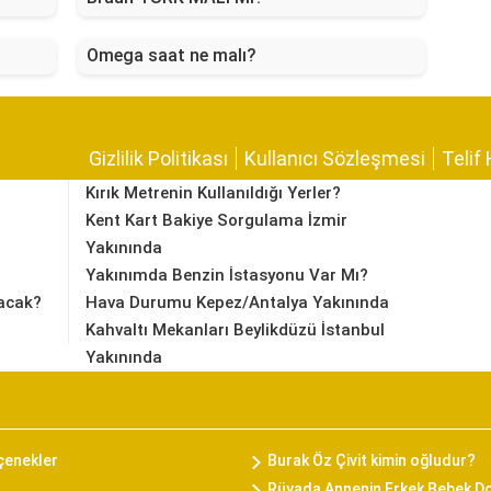
Omega saat ne malı?
Gizlilik Politikası
Kullanıcı Sözleşmesi
Telif 
Kırık Metrenin Kullanıldığı Yerler?
Kent Kart Bakiye Sorgulama İzmir
Yakınında
Yakınımda Benzin İstasyonu Var Mı?
acak?
Hava Durumu Kepez/Antalya Yakınında
Kahvaltı Mekanları Beylikdüzü İstanbul
Yakınında
eçenekler
Burak Öz Çivit kimin oğludur?
Rüyada Annenin Erkek Bebek 