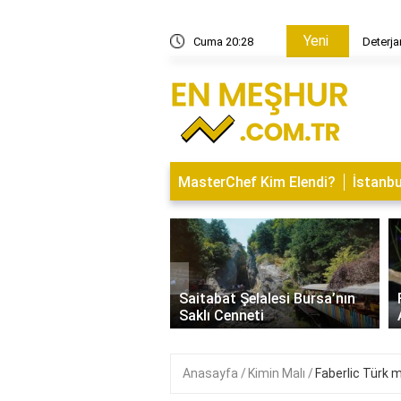
Yeni
nelerdir?
Cuma 20:28
Deterjan
MasterChef Kim Elendi?
İstanbu
‹
İsminin Anlamı Nedir?
Saitabat Şelalesi Bursa’nın
 ve Özellikleri
Saklı Cenneti
Anasayfa
Kimin Malı
Faberlic Türk m