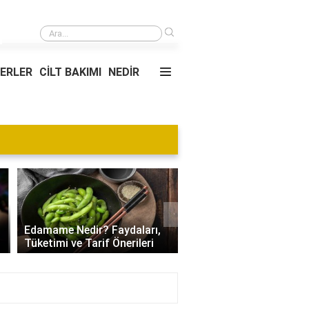
›
Deterjan çeşitleri nelerdir?
YERLER
CİLT BAKIMI
NEDİR
Blog
›
Villa Kapısı Tasarım Tr
Edamame Nedir? Faydaları,
| Modern, Klasik ve
Tüketimi ve Tarif Önerileri
Minimalist Modeller