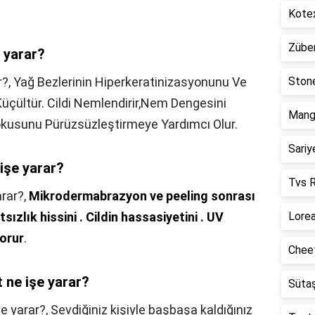
Kotex
Züber
 yarar?
r?,
Yağ Bezlerinin Hiperkeratinizasyonunu Ve
Stone
üçültür. Cildi Nemlendirir,Nem Dengesini
Mango
Dokusunu Pürüzsüzleştirmeye Yardımcı Olur.
Sariy
işe yarar?
Tvs R
arar?,
Mikrodermabrazyon ve peeling sonrası
tsızlık hissini .
Cildin hassasiyetini .
UV
Lorea
korur
.
Cheet
 ne işe yarar?
Sütaş
şe yarar?,
Sevdiğiniz kişiyle başbaşa kaldığınız