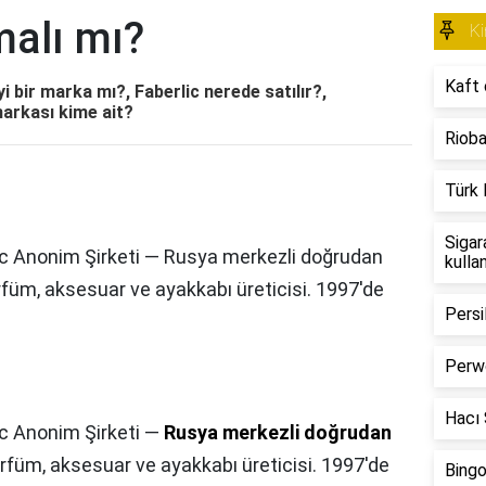
malı mı?
Ki
Kaft 
yi bir marka mı?, Faberlic nerede satılır?,
markası kime ait?
Rioba
Türk 
Sigar
rlic Anonim Şirketi — Rusya merkezli doğrudan
kulla
arfüm, aksesuar ve ayakkabı üreticisi. 1997'de
Persi
Perwo
Hacı Ş
ic Anonim Şirketi —
Rusya merkezli doğrudan
arfüm, aksesuar ve ayakkabı üreticisi. 1997'de
Bingo