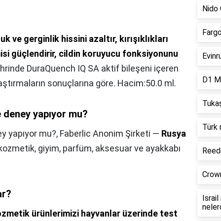
Nido 
Fargo
uk ve gerginlik hissini azaltır, kırışıklıkları
si güçlendirir, cildin koruyucu fonksiyonunu
Evinr
şehrinde DuraQuench IQ SA aktif bileşeni içeren
D1 Mi
raştırmaların sonuçlarına göre. Hacim:50.0 ml.
Tukaş
e deney yapıyor mu?
Türk 
ey yapıyor mu?,
Faberlic Anonim Şirketi —
Rusya
 kozmetik, giyim, parfüm, aksesuar ve ayakkabı
Reede
Crown
ar?
Israi
neler
zmetik ürünlerimizi hayvanlar üzerinde test