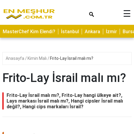
×
☰
ASTROLOJİ
MasterChef Kim Elendi?
İstanbul
Ankara
İzmir
Burs
SAĞLIK
YEMEK
TARİFLERİ
Anasayfa
Kimin Malı
Frito-Lay İsrail malı mı?
GEZİLECEK
YERLER
Frito-Lay İsrail malı mı?
CİLT
BAKIMI
Frito-Lay İsrail malı mı?, Frito-Lay hangi ülkeye ait?,
Lays markası İsrail malı mı?, Hangi cipsler İsrail malı
NEDİR
değil?, Hangi cips markaları İsrail?
KAMP
ALANLARI
HAMİLELİK