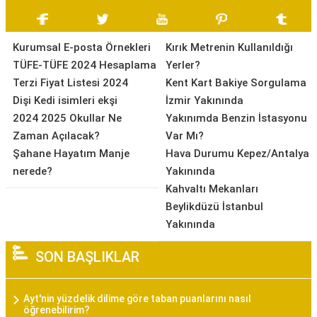
Kurumsal E-posta Örnekleri
Kırık Metrenin Kullanıldığı
TÜFE-TÜFE 2024 Hesaplama
Yerler?
Terzi Fiyat Listesi 2024
Kent Kart Bakiye Sorgulama
Dişi Kedi isimleri ekşi
İzmir Yakınında
2024 2025 Okullar Ne
Yakınımda Benzin İstasyonu
Zaman Açılacak?
Var Mı?
Şahane Hayatım Manje
Hava Durumu Kepez/Antalya
nerede?
Yakınında
Kahvaltı Mekanları
Beylikdüzü İstanbul
Yakınında
SON BAŞLIKLAR
Ayt'nin yüzdelik dilime göre taban puanlarını nasıl
öğrenebilirim?