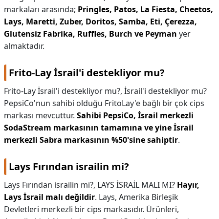
markaları arasında;
Pringles, Patos, La Fiesta, Cheetos,
Lays, Maretti, Zuber, Doritos, Samba, Eti, Çerezza,
Glutensiz Fabrika, Ruffles, Burch ve Peyman
yer
almaktadır.
Frito-Lay İsrail'i destekliyor mu?
Frito-Lay İsrail'i destekliyor mu?,
İsrail'i destekliyor mu?
PepsiCo'nun sahibi olduğu FritoLay'e bağlı bir çok cips
markası mevcuttur.
Sahibi PepsiCo, İsrail merkezli
SodaStream markasının tamamına ve yine İsrail
merkezli Sabra markasının %50'sine sahiptir
.
Lays Fırından israilin mi?
Lays Fırından israilin mi?,
LAYS İSRAİL MALI MI?
Hayır,
Lays İsrail malı değildir
. Lays, Amerika Birleşik
Devletleri merkezli bir cips markasıdır. Ürünleri,