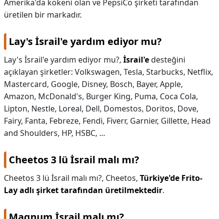
Amerika'da kökeni olan ve PepsiCo şirketi tarafından
üretilen bir markadır.
Lay's İsrail'e yardım ediyor mu?
Lay's İsrail'e yardım ediyor mu?,
İsrail'e
desteğini
açıklayan şirketler: Volkswagen, Tesla, Starbucks, Netflix,
Mastercard, Google, Disney, Bosch, Bayer, Apple,
Amazon, McDonald's, Burger King, Puma, Coca Cola,
Lipton, Nestle, Loreal, Dell, Domestos, Doritos, Dove,
Fairy, Fanta, Febreze, Fendi, Fiverr, Garnier, Gillette, Head
and Shoulders, HP, HSBC, ...
Cheetos 3 lü İsrail malı mı?
Cheetos 3 lü İsrail malı mı?,
Cheetos,
Türkiye'de Frito-
Lay adlı şirket tarafından üretilmektedir
.
Magnum İsrail malı mı?