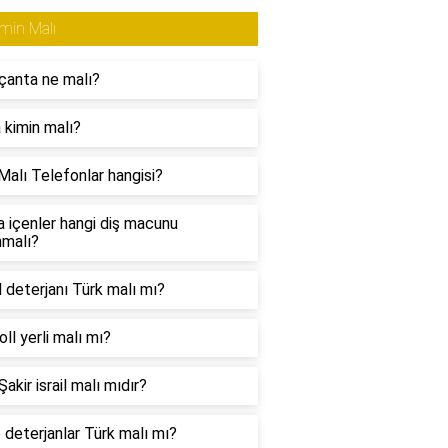
min Malı
çanta ne malı?
 kimin malı?
Malı Telefonlar hangisi?
a içenler hangi diş macunu
nmalı?
l deterjanı Türk malı mı?
ll yerli malı mı?
akir israil malı mıdır?
 deterjanlar Türk malı mı?