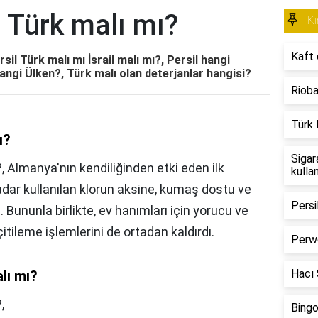
n Türk malı mı?
Ki
Kaft 
sil Türk malı mı İsrail malı mı?, Persil hangi
 hangi Ülken?, Türk malı olan deterjanlar hangisi?
Rioba
Türk 
ı?
Sigar
?, Almanya'nın kendiliğinden etki eden ilk
kulla
kadar kullanılan klorun aksine, kumaş dostu ve
Persi
. Bununla birlikte, ev hanımları için yorucu ve
tileme işlemlerini de ortadan kaldırdı.
Perwo
Hacı Ş
alı mı?
,
Bingo