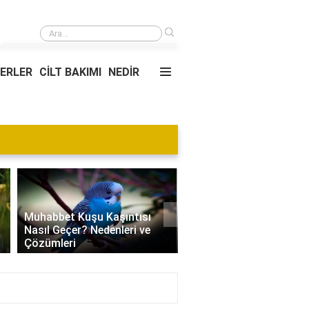
›
Kgk sınavının sonuçları kaç yıl geçerlidir?
YERLER
CİLT BAKIMI
NEDİR
›
Muhabbet Kuşu Kaşıntısı
Nasıl Geçer? Nedenleri ve
Edamame Nedir? Faydal
Çözümleri
Tüketimi ve Tarif Öneril