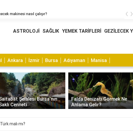
‹
çecek makinesi nasıl çalışır?
ASTROLOJİ
SAĞLIK
YEMEK TARİFLERİ
GEZİLECEK 
l
Ankara
İzmir
Bursa
Adıyaman
Manisa
Saitabat Şelalesi Bursa’nın
Falda Denizatı Görmek Ne
Saklı Cenneti
Anlama Gelir?
 Türk malı mı?