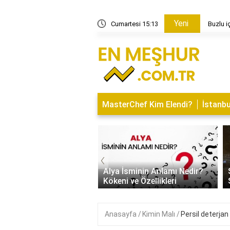
Yeni
esi nasıl çalışır?
Cumartesi 15:13
Buzlu i
MasterChef Kim Elendi?
İstanbu
‹
Kapısı Tasarım Trendleri
rn, Klasik ve
Alya İsminin Anlamı Nedir?
alist Modeller
Kökeni ve Özellikleri
Anasayfa
Kimin Malı
Persil deterjan