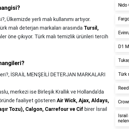
Nido 
hangisi?
i?,
Ülkemizde yerli malı kullanımı artıyor.
Fargo
i Türk malı deterjan markaları arasında
Tursil,
Evinr
ler öne çıkıyor. Türk malı temizlik ürünleri tercih
D1 Mi
Tukaş
hangileri?
eri?,
İSRAİL MENŞEİLİ DETERJAN MARKALARI
Türk 
Reede
slu, merkezi ise Birleşik Krallık ve Hollanda'da
töründe faaliyet gösteren
Air Wick, Ajax, Aldays,
Crown
şır Tozu), Calgon, Carrefour ve Cif
birer İsrail
Israi
neler