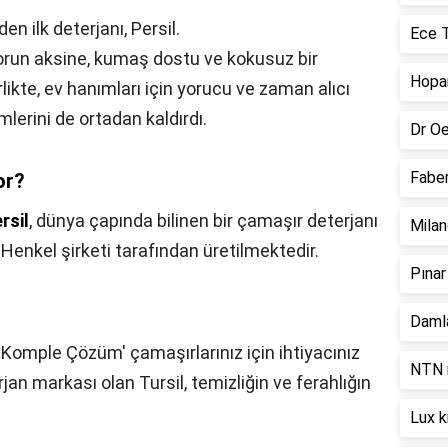
den ilk deterjanı, Persil.
Ece T
lorun aksine, kumaş dostu ve kokusuz bir
Hopar
rlikte, ev hanımları için yorucu ve zaman alıcı
lerini de ortadan kaldırdı.
Dr Oe
Faber
or?
rsil
, dünya çapında bilinen bir çamaşır deterjanı
Milan
enkel şirketi tarafından üretilmektedir.
Pınar
Damla
 'Komple Çözüm' çamaşırlarınız için ihtiyacınız
NTN r
erjan markası olan Tursil, temizliğin ve ferahlığın
Lux k