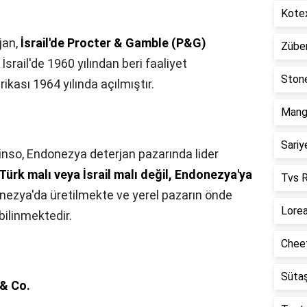
Kotex
jan,
İsrail'de Procter & Gamble (P&G)
Züber
 İsrail'de 1960 yılından beri faaliyet
Stone
rikası 1964 yılında açılmıştır.
Mango
Sariy
so, Endonezya deterjan pazarında lider
Türk malı veya İsrail malı değil, Endonezya'ya
Tvs R
nezya'da üretilmekte ve yerel pazarın önde
Lorea
bilinmektedir.
Cheet
Sütaş
& Co.