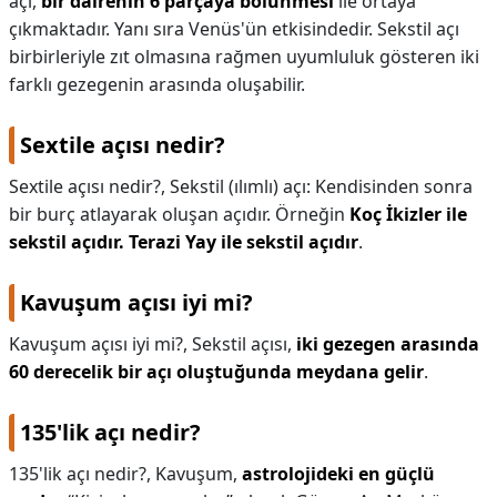
açı,
bir dairenin 6 parçaya bölünmesi
ile ortaya
çıkmaktadır. Yanı sıra Venüs'ün etkisindedir. Sekstil açı
birbirleriyle zıt olmasına rağmen uyumluluk gösteren iki
farklı gezegenin arasında oluşabilir.
Sextile açısı nedir?
Sextile açısı nedir?,
Sekstil (ılımlı) açı: Kendisinden sonra
bir burç atlayarak oluşan açıdır. Örneğin
Koç İkizler ile
sekstil açıdır.
Terazi Yay ile sekstil açıdır
.
Kavuşum açısı iyi mi?
Kavuşum açısı iyi mi?,
Sekstil açısı,
iki gezegen arasında
60 derecelik bir açı oluştuğunda meydana gelir
.
135'lik açı nedir?
135'lik açı nedir?,
Kavuşum,
astrolojideki en güçlü