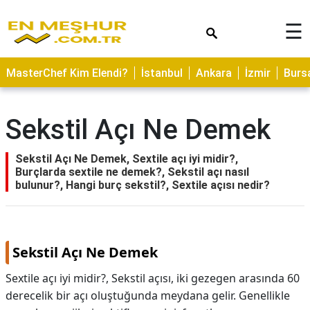
×
☰
ASTROLOJİ
MasterChef Kim Elendi?
İstanbul
Ankara
İzmir
Burs
SAĞLIK
YEMEK
Sekstil Açı Ne Demek
TARİFLERİ
GEZİLECEK
Sekstil Açı Ne Demek, Sextile açı iyi midir?,
YERLER
Burçlarda sextile ne demek?, Sekstil açı nasıl
bulunur?, Hangi burç sekstil?, Sextile açısı nedir?
CİLT
BAKIMI
NEDİR
Sekstil Açı Ne Demek
KAMP
Sextile açı iyi midir?, Sekstil açısı, iki gezegen arasında 60
ALANLARI
derecelik bir açı oluştuğunda meydana gelir. Genellikle
HAMİLELİK