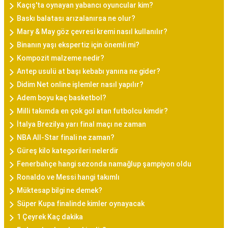
Kaçış'ta oynayan yabancı oyuncular kim?
Baskı balatası arızalanırsa ne olur?
Mary & May göz çevresi kremi nasıl kullanılır?
Binanın yaşı ekspertiz için önemli mi?
Kompozit malzeme nedir?
Antep usulü at başı kebabı yanına ne gider?
Didim Net online işlemler nasıl yapılır?
Adem boyu kaç basketbol?
Milli takımda en çok gol atan futbolcu kimdir?
İtalya Brezilya yarı final maçı ne zaman
NBA All-Star finali ne zaman?
Güreş kilo kategorileri nelerdir
Fenerbahçe hangi sezonda namağlup şampiyon oldu
Ronaldo ve Messi hangi takımlı
Müktesap bilgi ne demek?
Süper Kupa finalinde kimler oynayacak
1 Çeyrek Kaç dakika