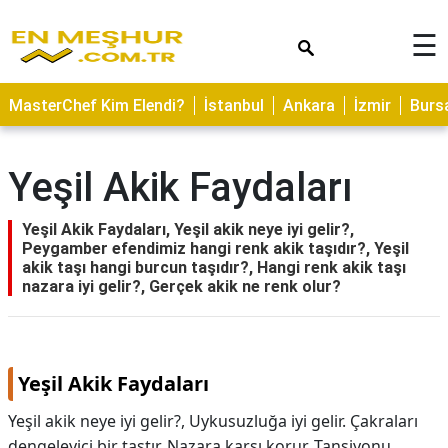
×
☰
ASTROLOJİ
MasterChef Kim Elendi?
İstanbul
Ankara
İzmir
Burs
SAĞLIK
YEMEK
Yeşil Akik Faydaları
TARİFLERİ
GEZİLECEK
Yeşil Akik Faydaları, Yeşil akik neye iyi gelir?,
YERLER
Peygamber efendimiz hangi renk akik taşıdır?, Yeşil
akik taşı hangi burcun taşıdır?, Hangi renk akik taşı
CİLT
nazara iyi gelir?, Gerçek akik ne renk olur?
BAKIMI
NEDİR
Yeşil Akik Faydaları
KAMP
ALANLARI
Yeşil akik neye iyi gelir?, Uykusuzluğa iyi gelir. Çakraları
dengeleyici bir taştır. Nazara karşı korur. Tansiyonu
HAMİLELİK