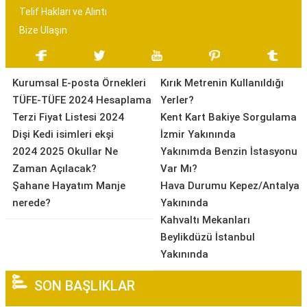
Telif Hakları ve Alıntı
Bize Ulaşın
Kurumsal E-posta Örnekleri
Kırık Metrenin Kullanıldığı
TÜFE-TÜFE 2024 Hesaplama
Yerler?
Terzi Fiyat Listesi 2024
Kent Kart Bakiye Sorgulama
Dişi Kedi isimleri ekşi
İzmir Yakınında
2024 2025 Okullar Ne
Yakınımda Benzin İstasyonu
Zaman Açılacak?
Var Mı?
Şahane Hayatım Manje
Hava Durumu Kepez/Antalya
nerede?
Yakınında
Kahvaltı Mekanları
Beylikdüzü İstanbul
Yakınında
SON BAŞLIKLAR