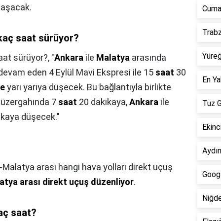
laşacak.
Cumal
Trabz
kaç saat sürüyor?
Yüreğ
aat sürüyor?,
"
Ankara
ile
Malatya
arasında
evam eden 4 Eylül Mavi Ekspresi ile 15
saat
30
En Ya
le
yarı yarıya düşecek. Bu bağlantıyla birlikte
üzergahında 7
saat
20 dakikaya,
Ankara
ile
Tuz G
ikaya düşecek."
Ekinci
Aydın
Malatya arası hangi hava yolları direkt uçuş
Googl
tya arası direkt uçuş düzenliyor
.
Niğde
kaç saat?