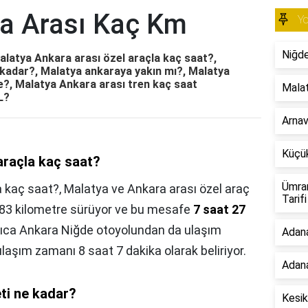
a Arası Kaç Km
Yo
Niğde
latya Ankara arası özel araçla kaç saat?,
 kadar?, Malatya ankaraya yakın mı?, Malatya
e?, Malatya Ankara arası tren kaç saat
Malat
L?
Arnav
Küçük
araçla kaç saat?
Ümran
a kaç saat?,
Malatya ve Ankara arası özel araç
Tarifi
683 kilometre sürüyor ve bu mesafe
7 saat 27
rıca Ankara Niğde otoyolundan da ulaşım
Adan
ulaşım zamanı 8 saat 7 dakika olarak beliriyor.
Adana
ti ne kadar?
Kesik