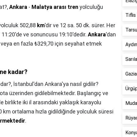
Elazı
at?,
Ankara
-
Malatya arası tren
yolculuğu
Tiflis
 yolculuk 502,88
km
'dir ve 12 sa. 50 dk. sürer. Her
Tarsu
kış 11:20'de ve sonuncusu 19:10'dedir.
Ankara
'dan
9 veya en fazla ₺329,70 için seyahat etmek
Aydın
Sarıl
 ne kadar?
Gazia
adar?,
İstanbul'dan Ankara'ya nasıl gidilir?
Ürgüp
 rota üzerinden gidilebilmektedir. Başlangıç ve
birlikte iki il arasındaki yaklaşık karayolu
Mudan
 km ortalama hızla gidildiğinde yolculuk süresi
Rüyad
ürmektedir
.
Konya