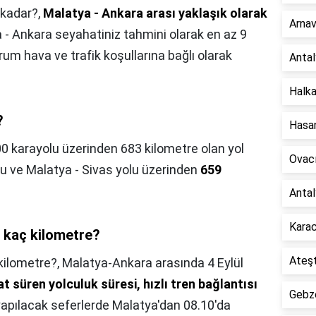
 kadar?,
Malatya - Ankara arası yaklaşık olarak
Arnav
a - Ankara seyahatiniz tahmini olarak en az 9
rum hava ve trafik koşullarına bağlı olarak
Antal
Halka
?
Hasan
0 karayolu üzerinden 683 kilometre olan yol
Ovacı
u ve Malatya - Sivas yolu üzerinden
659
Antal
Karac
 kaç kilometre?
Ateşt
kilometre?,
Malatya-Ankara arasında 4 Eylül
t süren yolculuk süresi, hızlı tren bağlantısı
Gebze
yapılacak seferlerde Malatya'dan 08.10'da