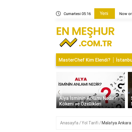
Yeni
amı Nedir?
Cumartesi 05:16
Now or
MasterChef Kim Elendi?
İstanbu
‹
 İsminin Anlamı Nedir?
Saitabat Şelalesi Bursa’nın
ni ve Özellikleri
Saklı Cenneti
Anasayfa
Yol Tarifi
Malatya Ankara