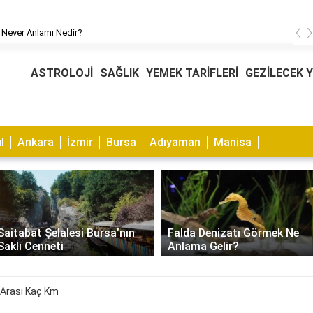
‹
 Never Anlamı Nedir?
ASTROLOJİ
SAĞLIK
YEMEK TARİFLERİ
GEZİLECEK 
l
Ankara
İzmir
Bursa
Adıyaman
Manisa
Muhabbet Kuşu Kaşıntısı
Falda Denizatı Görmek Ne
Nasıl Geçer? Nedenleri ve
Anlama Gelir?
Çözümleri
 Arası Kaç Km