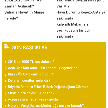
2024 2025 Okullar Ne
Yakınımda Benzin İstasyonu
Zaman Açılacak?
Var Mı?
Şahane Hayatım Manje
Hava Durumu Kepez/Antalya
nerede?
Yakınında
Kahvaltı Mekanları
Beylikdüzü İstanbul
Yakınında
SON BAŞLIKLAR
2018'de 1000 TL kaç dolardı?
Acılı Cips Markaları - En Lezzetli Seçenekler
Burak Öz Çivit kimin oğludur?
Deterjan çeşitleri nelerdir?
Rüyada Annenin Erkek Bebek Doğurduğunu Görmek
Suskunlara ne oldu 3. sezon?
Açığa satışa neden yasak geldi?
Harçlar Vergi Dairesi Müdürlüğü nereye taşındı?