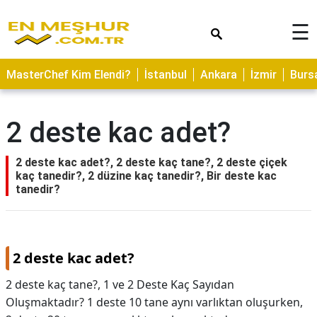
×
☰
ASTROLOJİ
MasterChef Kim Elendi?
İstanbul
Ankara
İzmir
Burs
SAĞLIK
YEMEK
2 deste kac adet?
TARİFLERİ
GEZİLECEK
2 deste kac adet?, 2 deste kaç tane?, 2 deste çiçek
YERLER
kaç tanedir?, 2 düzine kaç tanedir?, Bir deste kac
tanedir?
CİLT
BAKIMI
NEDİR
2 deste kac adet?
KAMP
2 deste kaç tane?, 1 ve 2 Deste Kaç Sayıdan
ALANLARI
Oluşmaktadır? 1 deste 10 tane aynı varlıktan oluşurken,
HAMİLELİK