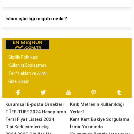
İslam işbirliği örgütü nedir?
Gizlilik Politikası
Kullanıcı Sözleşmesi
Telif Hakları ve Alıntı
Bize Ulaşın
Kurumsal E-posta Örnekleri
Kırık Metrenin Kullanıldığı
TÜFE-TÜFE 2024 Hesaplama
Yerler?
Terzi Fiyat Listesi 2024
Kent Kart Bakiye Sorgulama
Dişi Kedi isimleri ekşi
İzmir Yakınında