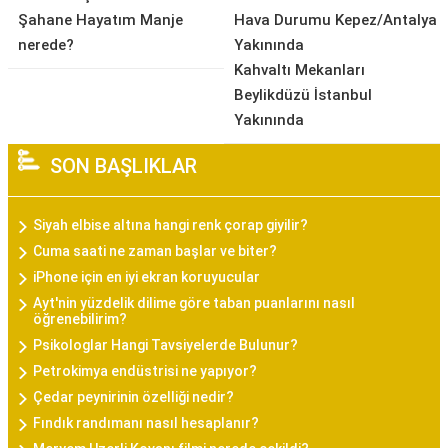
Şahane Hayatım Manje
Hava Durumu Kepez/Antalya
nerede?
Yakınında
Kahvaltı Mekanları
Beylikdüzü İstanbul
Yakınında
SON BAŞLIKLAR
Siyah elbise altına hangi renk çorap giyilir?
Cuma saati ne zaman başlar ve biter?
iPhone için en iyi ekran koruyucular
Ayt'nin yüzdelik dilime göre taban puanlarını nasıl
öğrenebilirim?
Psikologlar Hangi Tavsiyelerde Bulunur?
Petrokimya endüstrisi ne yapıyor?
Çedar peynirinin özelliği nedir?
Fındık randımanı nasıl hesaplanır?