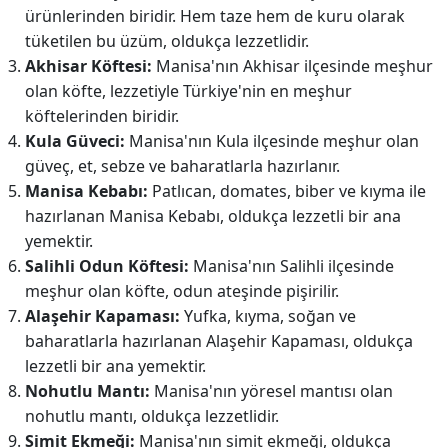
ürünlerinden biridir. Hem taze hem de kuru olarak
tüketilen bu üzüm, oldukça lezzetlidir.
Akhisar Köftesi:
Manisa'nın Akhisar ilçesinde meşhur
olan köfte, lezzetiyle Türkiye'nin en meşhur
köftelerinden biridir.
Kula Güveci:
Manisa'nın Kula ilçesinde meşhur olan
güveç, et, sebze ve baharatlarla hazırlanır.
Manisa Kebabı:
Patlıcan, domates, biber ve kıyma ile
hazırlanan Manisa Kebabı, oldukça lezzetli bir ana
yemektir.
Salihli Odun Köftesi:
Manisa'nın Salihli ilçesinde
meşhur olan köfte, odun ateşinde pişirilir.
Alaşehir Kapaması:
Yufka, kıyma, soğan ve
baharatlarla hazırlanan Alaşehir Kapaması, oldukça
lezzetli bir ana yemektir.
Nohutlu Mantı:
Manisa'nın yöresel mantısı olan
nohutlu mantı, oldukça lezzetlidir.
Simit Ekmeği:
Manisa'nın simit ekmeği, oldukça