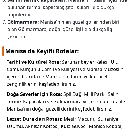
Salihli Termik Kaplıcaları:
Manisa'nın Salihli ilçesinde
bulunan termal kaplıcalar, şifalı suları ile oldukça
popülerdir.
Gölmarmara:
Manisa'nın en güzel göllerinden biri
olan Gölmarmara, doğal güzelliği ile oldukça ilgi
çekicidir.
Manisa'da Keyifli Rotalar:
Tarihi ve Kültürel Rota:
Saruhanbeyler Kalesi, Ulu
Cami, Kurşunlu Camii ve Külliyesi ve Manisa Müzesi'ni
içeren bu rota ile Manisa'nın tarihi ve kültürel
zenginliklerini keşfedebilirsiniz.
Doğa Severler için Rota:
Spil Dağı Milli Parkı, Salihli
Termik Kaplıcaları ve Gölmarmara'yı içeren bu rota ile
Manisa'nın doğal güzelliklerini keşfedebilirsiniz.
Lezzet Durakları Rotası:
Mesir Macunu, Sultaniye
Üzümü, Akhisar Köftesi, Kula Güveci, Manisa Kebabı,