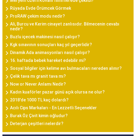
Meryem Uzerli Kovanı filmi nerede çekildi?
Rüyada Evde Örümcek Görmek
ProRAW çekim modu nedir?
Ali, Burcu ve Kerim cinayet zanlısıdır. Bilmecenin cevabı
nedir?
Buzlu içecek makinesi nasıl çalışır?
Kgk sınavının sonuçları kaç yıl geçerlidir?
Dinamik Ada animasyonları nasıl çalışır?
16. haftada bebek hareket edebilir mi?
Sosyal bilgiler için kelime avı bulmacaları nereden alınır?
Çelik tava mı granit tava mı?
Now or Never Anlamı Nedir?
Kadın kuaförler pazar günü açık olursa ne olur?
2018'de 1000 TL kaç dolardı?
Acılı Cips Markaları - En Lezzetli Seçenekler
Burak Öz Çivit kimin oğludur?
Deterjan çeşitleri nelerdir?