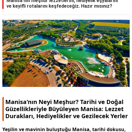
Manisa'nın meşhur lezzetlerini, hediyelik eşyalarını
ve keyifli rotalarını keşfedeceğiz. Hazır mısınız?
KAPLICALAR
İLETİŞİM
Manisa'nın Neyi Meşhur? Tarihi ve Doğal
Güzellikleriyle Büyüleyen Manisa: Lezzet
Durakları, Hediyelikler ve Gezilecek Yerler
Yeşilin ve mavinin buluştuğu Manisa, tarihi dokusu,