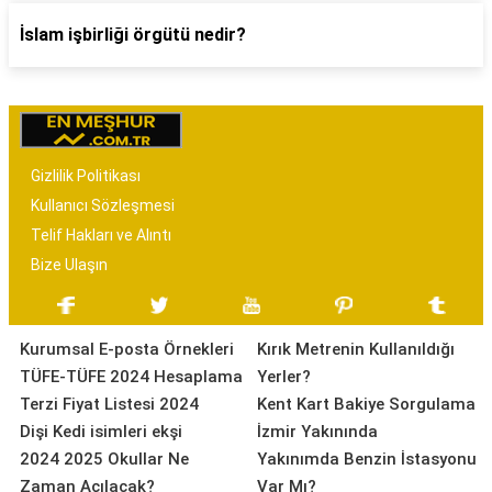
İslam işbirliği örgütü nedir?
Gizlilik Politikası
Kullanıcı Sözleşmesi
Telif Hakları ve Alıntı
Bize Ulaşın
Kurumsal E-posta Örnekleri
Kırık Metrenin Kullanıldığı
TÜFE-TÜFE 2024 Hesaplama
Yerler?
Terzi Fiyat Listesi 2024
Kent Kart Bakiye Sorgulama
Dişi Kedi isimleri ekşi
İzmir Yakınında
2024 2025 Okullar Ne
Yakınımda Benzin İstasyonu
Zaman Açılacak?
Var Mı?