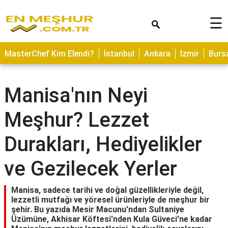
×
☰
ASTROLOJİ
MasterChef Kim Elendi?
İstanbul
Ankara
İzmir
Burs
SAĞLIK
YEMEK
Manisa'nın Neyi
TARİFLERİ
Meşhur? Lezzet
GEZİLECEK
YERLER
Durakları, Hediyelikler
CİLT
BAKIMI
ve Gezilecek Yerler
NEDİR
Manisa, sadece tarihi ve doğal güzellikleriyle değil,
KAMP
lezzetli mutfağı ve yöresel ürünleriyle de meşhur bir
ALANLARI
şehir. Bu yazıda Mesir Macunu'ndan Sultaniye
Üzümüne, Akhisar Köftesi'nden Kula Güveci'ne kadar
HAMİLELİK