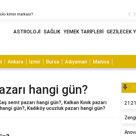
‹
olo kimin markası?
ASTROLOJİ
SAĞLIK
YEMEK TARİFLERİ
GEZİLECEK 
l
Ankara
İzmir
Bursa
Adıyaman
Manisa
azarı hangi gün?
S
Kaş semt pazarı hangi gün?, Kalkan Kınık pazarı
21:21
hangi gün?, Kadıköy ucuzluk pazarı hangi gün?
Zengi
Anova