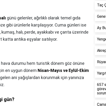
Taç Ç
Genel
salı
günü gelenler, ağırlıklı olarak temel gıda
 gibi ürünlerle karşılaşıyor. Cuma günleri ise
Ay Bu
 kumaş, halı, perde, ayakkabı ve çanta üzerinde
t katta antika eşyalar satılıyor.
Yenge
Akre
Rüya
hava durumu hem turistik dönem göz önüne
 için en uygun dönem
Nisan-Mayıs ve Eylül-Ekim
Yargı
elen ani yağışlardan korunmak için yanınıza
iz.
657 s
görev
sorum
gi gün?
Çamar