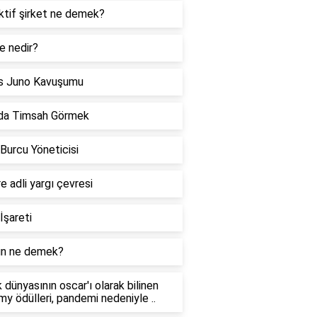
ktif şirket ne demek?
e nedir?
s Juno Kavuşumu
da Timsah Görmek
 Burcu Yöneticisi
re adli yargı çevresi
İşareti
n ne demek?
 dünyasının oscar'ı olarak bilinen
y ödülleri, pandemi nedeniyle ..