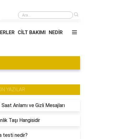
›
USPA.polo kimin markası?
YERLER
CİLT BAKIMI
NEDİR
ON YAZILAR
 Saat Anlamı ve Gizli Mesajları
nlik Taşı Hangisidir
 testi nedir?