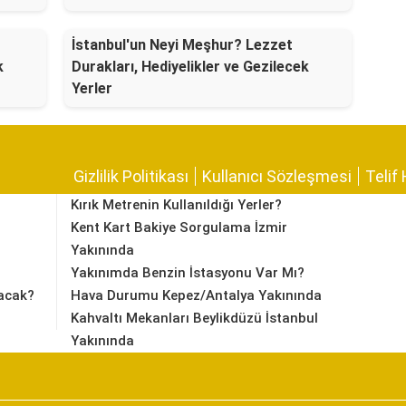
İstanbul'un Neyi Meşhur? Lezzet
k
Durakları, Hediyelikler ve Gezilecek
Yerler
Gizlilik Politikası
Kullanıcı Sözleşmesi
Telif 
Kırık Metrenin Kullanıldığı Yerler?
Kent Kart Bakiye Sorgulama İzmir
Yakınında
Yakınımda Benzin İstasyonu Var Mı?
acak?
Hava Durumu Kepez/Antalya Yakınında
Kahvaltı Mekanları Beylikdüzü İstanbul
Yakınında