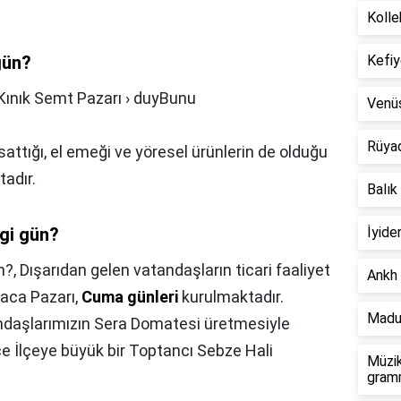
Kolle
gün?
Kefiy
Kınık Semt Pazarı › duyBunu
Venü
Rüya
i sattığı, el emeği ve yöresel ürünlerin de olduğu
adır.
Balık
gi gün?
İyide
n?,
Dışarıdan gelen vatandaşların ticari faaliyet
Ankh 
aca Pazarı,
Cuma günleri
kurulmaktadır.
Madu
andaşlarımızın Sera Domatesi üretmesiyle
ce İlçeye büyük bir Toptancı Sebze Hali
Müzik
gramm