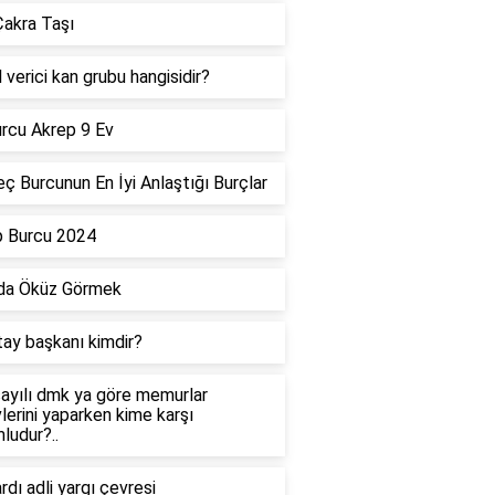
akra Taşı
 verici kan grubu hangisidir?
rcu Akrep 9 Ev
ç Burcunun En İyi Anlaştığı Burçlar
p Burcu 2024
da Öküz Görmek
tay başkanı kimdir?
ayılı dmk ya göre memurlar
lerini yaparken kime karşı
ludur?..
dı adli yargı çevresi