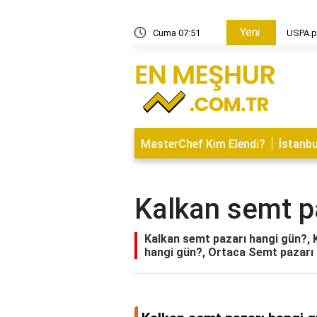
Yeni
iyon nedir?
Cuma 07:51
USPA.p
MasterChef Kim Elendi?
İstanbu
Kalkan semt p
Kalkan semt pazarı hangi gün?, 
hangi gün?, Ortaca Semt pazarı 