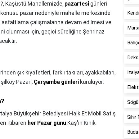
n?,
Kaşüstü Mahallemizde,
pazartesi
günleri
z konusu pazar nedeniyle mahalle merkezinde
Kendi
e asfaltlama çalışmalarına devam edilmesi ve
Marsı
i olunması için, geçici süreliğine Şehrinaz
acaktır.
Bahçe
Dekst
?
irinden şık kıyafetleri, farklı takıları, ayakkabıları,
İtaly
şilköy Pazarı,
Çarşamba günleri
kuruluyor.
Elekt
n?
Sögüt
talya Büyükşehir Belediyesi Halk Et Mobil Satış
Sihir 
en itibaren
her Pazar günü
Kaş'ın Kınık
Buda 