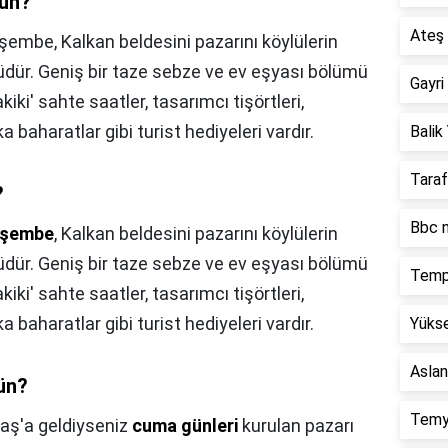
gün?
Ateş 
embe, Kalkan beldesini pazarını köylülerin
dür. Geniş bir taze sebze ve ev eşyası bölümü
Gayri
akiki' sahte saatler, tasarımcı tişörtleri,
 baharatlar gibi turist hediyeleri vardır.
Balik 
Taraf
?
Bbc n
rşembe
, Kalkan beldesini pazarını köylülerin
dür. Geniş bir taze sebze ve ev eşyası bölümü
Temp
akiki' sahte saatler, tasarımcı tişörtleri,
 baharatlar gibi turist hediyeleri vardır.
Yükse
Aslan
gün?
Temy
aş'a geldiyseniz
cuma günleri
kurulan pazarı