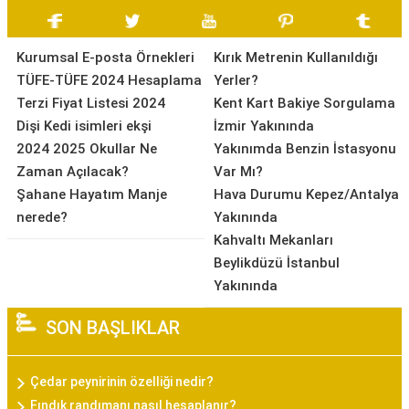
Kurumsal E-posta Örnekleri
Kırık Metrenin Kullanıldığı
TÜFE-TÜFE 2024 Hesaplama
Yerler?
Terzi Fiyat Listesi 2024
Kent Kart Bakiye Sorgulama
Dişi Kedi isimleri ekşi
İzmir Yakınında
2024 2025 Okullar Ne
Yakınımda Benzin İstasyonu
Zaman Açılacak?
Var Mı?
Şahane Hayatım Manje
Hava Durumu Kepez/Antalya
nerede?
Yakınında
Kahvaltı Mekanları
Beylikdüzü İstanbul
Yakınında
SON BAŞLIKLAR
Çedar peynirinin özelliği nedir?
Fındık randımanı nasıl hesaplanır?