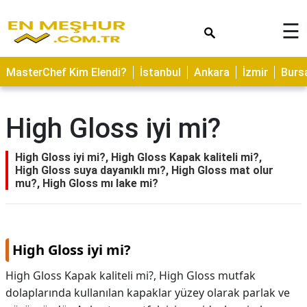
×
☰
ASTROLOJİ
MasterChef Kim Elendi?
İstanbul
Ankara
İzmir
Burs
SAĞLIK
YEMEK
High Gloss iyi mi?
TARİFLERİ
GEZİLECEK
High Gloss iyi mi?, High Gloss Kapak kaliteli mi?,
YERLER
High Gloss suya dayanıklı mı?, High Gloss mat olur
mu?, High Gloss mı lake mi?
CİLT
BAKIMI
NEDİR
High Gloss iyi mi?
KAMP
High Gloss Kapak kaliteli mi?, High Gloss mutfak
ALANLARI
dolaplarında kullanılan kapaklar yüzey olarak parlak ve
HAMİLELİK