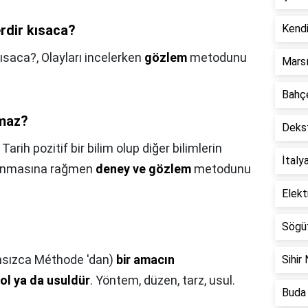
erdir kısaca?
Kendi
kısaca?,
Olayları incelerken
gözlem
metodunu
Marsı
Bahçe
nmaz?
Dekst
,
Tarih pozitif bir bilim olup diğer bilimlerin
İtaly
llanmasına rağmen
deney ve gözlem
metodunu
Elekt
Sögüt
nsızca Méthode 'dan)
bir amacın
Sihir 
yol ya da usuldür
. Yöntem, düzen, tarz, usul.
Buda 