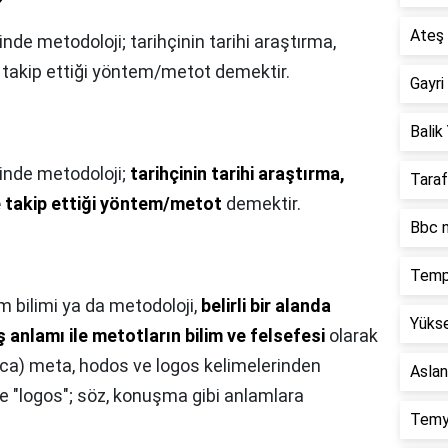
?
Ateş 
inde metodoloji; tarihçinin tarihi araştırma,
akip ettiği yöntem/metot demektir.
Gayri
Balik 
minde metodoloji;
tarihçinin tarihi araştırma,
Taraf
takip ettiği yöntem/metot
demektir.
Bbc n
Temp
 bilimi ya da metodoloji,
belirli bir alanda
Yükse
 anlamı ile metotların bilim ve felsefesi
olarak
nca) meta, hodos ve logos kelimelerinden
Aslan
de "logos"; söz, konuşma gibi anlamlara
Temy