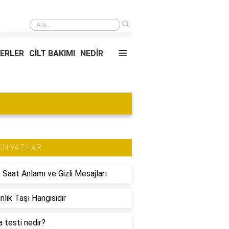
›
Çelik tava mı granit tava mı?
YERLER
CİLT BAKIMI
NEDİR
ON YAZILAR
 Saat Anlamı ve Gizli Mesajları
nlik Taşı Hangisidir
 testi nedir?