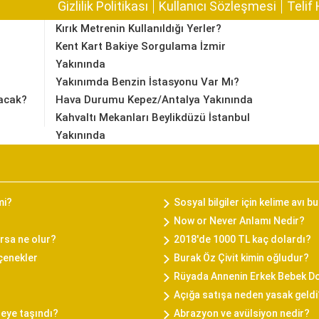
Gizlilik Politikası
Kullanıcı Sözleşmesi
Telif 
Kırık Metrenin Kullanıldığı Yerler?
Kent Kart Bakiye Sorgulama İzmir
Yakınında
Yakınımda Benzin İstasyonu Var Mı?
acak?
Hava Durumu Kepez/Antalya Yakınında
Kahvaltı Mekanları Beylikdüzü İstanbul
Yakınında
mi?
Sosyal bilgiler için kelime avı 
Now or Never Anlamı Nedir?
rsa ne olur?
2018'de 1000 TL kaç dolardı?
eçenekler
Burak Öz Çivit kimin oğludur?
Rüyada Annenin Erkek Bebek 
Açığa satışa neden yasak geldi
reye taşındı?
Abrazyon ve avülsiyon nedir?