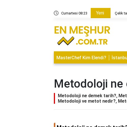
Yeni
it tava mı?
Cumartesi 08:23
Çelik t
MasterChef Kim Elendi?
İstanbu
Metodoloji ne
Metodoloji ne demek tarih?, Met
Metodoloji ve metot nedir?, Me