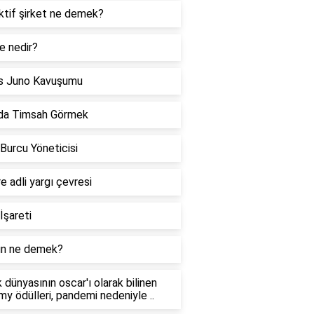
ktif şirket ne demek?
e nedir?
s Juno Kavuşumu
da Timsah Görmek
 Burcu Yöneticisi
re adli yargı çevresi
İşareti
n ne demek?
 dünyasının oscar'ı olarak bilinen
y ödülleri, pandemi nedeniyle ..