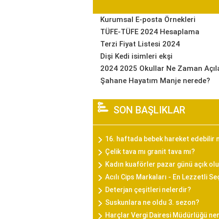
Kurumsal E-posta Örnekleri
TÜFE-TÜFE 2024 Hesaplama
Terzi Fiyat Listesi 2024
Dişi Kedi isimleri ekşi
2024 2025 Okullar Ne Zaman Açıl
Şahane Hayatım Manje nerede?
SON BAŞLIKLAR
16. haftada bebek hareket edebilir 
Çelik tava mı granit tava mı?
Kadın kuaförler pazar günü açık olu
Acılı Cips Markaları - En Lezzetli S
Deterjan çeşitleri nelerdir?
Suskunlara ne oldu 3. sezon?
Harçlar Vergi Dairesi Müdürlüğü ne