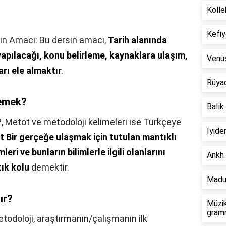
Kolle
?
Kefiy
in Amacı: Bu dersin amacı,
Tarih alanında
apılacağı, konu belirleme, kaynaklara ulaşım,
Venü
arı ele almaktır
.
Rüya
demek?
Balık
?,
Metot ve metodoloji kelimeleri ise Türkçeye
İyide
 Bir gerçeğe ulaşmak için tutulan mantıklı
eri ve bunların bilimlerle ilgili olanlarını
Ankh 
ık kolu
demektir.
Madu
ır?
Müzik
gramm
todoloji, araştırmanın/çalışmanın ilk