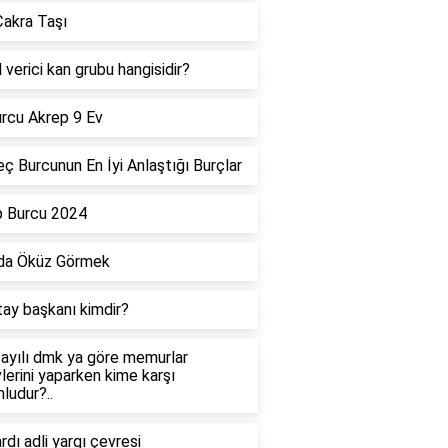
akra Taşı
 verici kan grubu hangisidir?
rcu Akrep 9 Ev
ç Burcunun En İyi Anlaştığı Burçlar
p Burcu 2024
da Öküz Görmek
tay başkanı kimdir?
ayılı dmk ya göre memurlar
lerini yaparken kime karşı
ludur?..
dı adli yargı çevresi