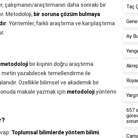
, çalışmanın/araştırmanın daha sonraki bir
Taç Ç
r. Metodoloji,
bir soruna çözüm bulmaya
Genel
dır
. Yöntemler, farklı araştırma ve karşılaştırma
r.
Ay Bu
Yenge
i
metodoloji
bir kişinin doğru araştırma
Akre
r metin yazabilecek temellendirme ile
Rüya
lanıdır. Özellikle bilimsel ve akademik bir
 konuda makale yazmak için
metodoloji
yöntemi
Yargı
657 s
görev
r?
sorum
vap:
Toplumsal bilimlerde yöntem bilimi
.
Çamar