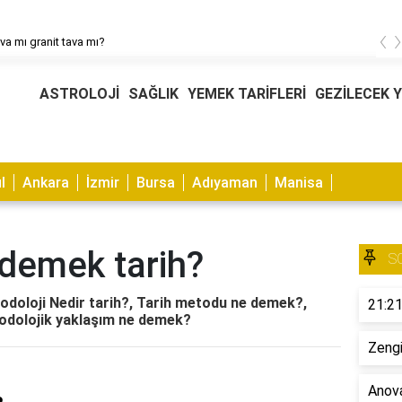
‹
ava mı granit tava mı?
ASTROLOJİ
SAĞLIK
YEMEK TARİFLERİ
GEZİLECEK 
l
Ankara
İzmir
Bursa
Adıyaman
Manisa
 demek tarih?
S
odoloji Nedir tarih?, Tarih metodu ne demek?,
21:21
todolojik yaklaşım ne demek?
Zengi
Anova