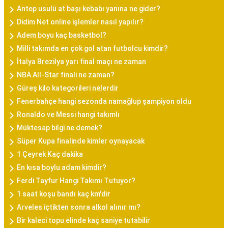
Antep usulü at başı kebabı yanına ne gider?
Didim Net online işlemler nasıl yapılır?
Adem boyu kaç basketbol?
Milli takımda en çok gol atan futbolcu kimdir?
İtalya Brezilya yarı final maçı ne zaman
NBA All-Star finali ne zaman?
Güreş kilo kategorileri nelerdir
Fenerbahçe hangi sezonda namağlup şampiyon oldu
Ronaldo ve Messi hangi takımlı
Müktesap bilgi ne demek?
Süper Kupa finalinde kimler oynayacak
1 Çeyrek Kaç dakika
En kısa boylu adam kimdir?
Ferdi Tayfur Hangi Takımı Tutuyor?
1 saat koşu bandı kaç km'dir
Arveles içtikten sonra alkol alınır mı?
Bir kaleci topu elinde kaç saniye tutabilir