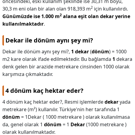
öncesindeki, eski kullanım şeklinde ise 30,31 m boyu,
2
30,3 m eni olan bir alan olan 918,393 m
için kullanılırdı.
2
Günümüzde ise 1.000 m
alana eşit olan dekar yerine
kullanılmaktadır
.
Dekar ile dönüm aynı şey mi?
Dekar ile dönüm aynı şey mi?,
1 dekar
(
dönüm
) = 1000
m2 kare olarak ifade edilmektedir. Bu bağlamda
1
dekara
denk gelen bir arazide metrekare cinsinden 1000 olarak
karşımıza çıkmaktadır.
4 dönüm kaç hektar eder?
4 dönüm kaç hektar eder?,
Resmi işlemlerde
dekar
yada
metrekare (m²) kullanılır. Türkiye'nin her tarafında 1
dönüm
= 1Dekar ( 1000 metrekare ) olarak kullanılmasa
da, genel olarak 1
dönüm
= 1
Dekar
(1000 metrekare )
olarak kullanılmaktadır.