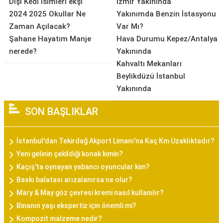
Dişi Kedi isimleri ekşi
İzmir Yakınında
2024 2025 Okullar Ne
Yakınımda Benzin İstasyonu
Zaman Açılacak?
Var Mı?
Şahane Hayatım Manje
Hava Durumu Kepez/Antalya
nerede?
Yakınında
Kahvaltı Mekanları
Beylikdüzü İstanbul
Yakınında
SON BAŞLIKLAR
İstanbul'dan Tekirdağ Akport Limanı'na Kaç Km Uzaklıktadır?
Yeni gelinin çekildiği konak kimin?
Kaçış'ta oynayan yabancı oyuncular kim?
Baskı balatası arızalanırsa ne olur?
Mary & May göz çevresi kremi nasıl kullanılır?
Binanın yaşı ekspertiz için önemli mi?
Kompozit malzeme nedir?