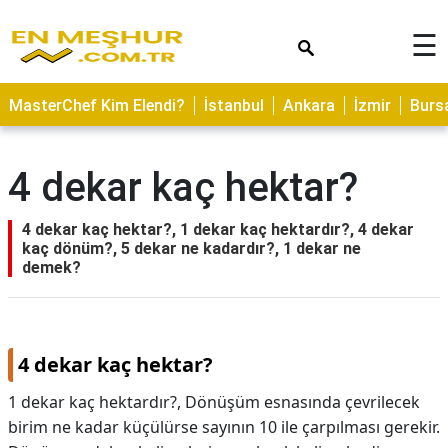
×
☰
ASTROLOJİ
MasterChef Kim Elendi?
İstanbul
Ankara
İzmir
Burs
SAĞLIK
YEMEK
4 dekar kaç hektar?
TARİFLERİ
GEZİLECEK
4 dekar kaç hektar?, 1 dekar kaç hektardır?, 4 dekar
YERLER
kaç dönüm?, 5 dekar ne kadardır?, 1 dekar ne
demek?
CİLT
BAKIMI
NEDİR
4 dekar kaç hektar?
KAMP
1 dekar kaç hektardır?, Dönüşüm esnasında çevrilecek
ALANLARI
birim ne kadar küçülürse sayının 10 ile çarpılması gerekir.
HAMİLELİK