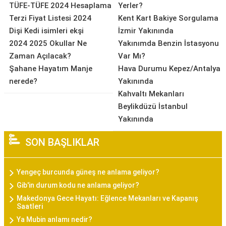
TÜFE-TÜFE 2024 Hesaplama
Yerler?
Terzi Fiyat Listesi 2024
Kent Kart Bakiye Sorgulama
Dişi Kedi isimleri ekşi
İzmir Yakınında
2024 2025 Okullar Ne
Yakınımda Benzin İstasyonu
Zaman Açılacak?
Var Mı?
Şahane Hayatım Manje
Hava Durumu Kepez/Antalya
nerede?
Yakınında
Kahvaltı Mekanları
Beylikdüzü İstanbul
Yakınında
SON BAŞLIKLAR
Yengeç burcunda güneş ne anlama geliyor?
Gib'in durum kodu ne anlama geliyor?
Makedonya Gece Hayatı: Eğlence Mekanları ve Kapanış
Saatleri
Ya Mubin anlamı nedir?