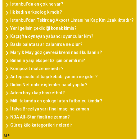
İstanbul'da en çok ne var?
İlk kadın arkeolog kimdir?
İstanbul'dan Tekirdağ Akport Limanı'na Kaç Km Uzaklıktadır?
Yeni gelinin çekildiği konak kimin?
Kaçış'ta oynayan yabancı oyuncular kim?
Baskı balatası arızalanırsa ne olur?
Mary & May göz çevresi kremi nasıl kullanılır?
Binanın yaşı ekspertiz için önemli mi?
Kompozit malzeme nedir?
Antep usulü at başı kebabı yanına ne gider?
Didim Net online işlemler nasıl yapılır?
Adem boyu kaç basketbol?
Milli takımda en çok gol atan futbolcu kimdir?
İtalya Brezilya yarı final maçı ne zaman
NBA All-Star finali ne zaman?
Güreş kilo kategorileri nelerdir
a>