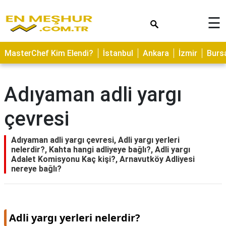
×
☰
ASTROLOJİ
MasterChef Kim Elendi?
İstanbul
Ankara
İzmir
Burs
SAĞLIK
YEMEK
Adıyaman adli yargı
TARİFLERİ
çevresi
GEZİLECEK
YERLER
Adıyaman adli yargı çevresi, Adli yargı yerleri
CİLT
nelerdir?, Kahta hangi adliyeye bağlı?, Adli yargı
BAKIMI
Adalet Komisyonu Kaç kişi?, Arnavutköy Adliyesi
nereye bağlı?
NEDİR
KAMP
ALANLARI
Adli yargı yerleri nelerdir?
HAMİLELİK