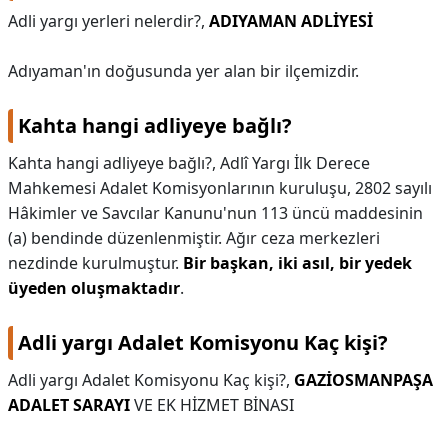
Adli yargı yerleri nelerdir?,
ADIYAMAN ADLİYESİ
KAPLICALAR
Adıyaman'ın doğusunda yer alan bir ilçemizdir.
İLETİŞİM
Kahta hangi adliyeye bağlı?
Kahta hangi adliyeye bağlı?,
Adlî Yargı İlk Derece
Mahkemesi Adalet Komisyonlarının kuruluşu, 2802 sayılı
Hâkimler ve Savcılar Kanunu'nun 113 üncü maddesinin
(a) bendinde düzenlenmiştir. Ağır ceza merkezleri
nezdinde kurulmuştur.
Bir başkan, iki asıl, bir yedek
üyeden oluşmaktadır
.
Adli yargı Adalet Komisyonu Kaç kişi?
Adli yargı Adalet Komisyonu Kaç kişi?,
GAZİOSMANPAŞA
ADALET SARAYI
VE EK HİZMET BİNASI