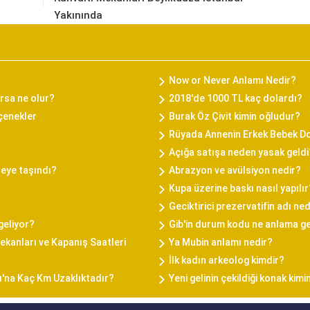
Yakınında
Now or Never Anlamı Nedir?
rsa ne olur?
2018'de 1000 TL kaç dolardı?
eçenekler
Burak Öz Çivit kimin oğludur?
Rüyada Annenin Erkek Bebek 
Açığa satışa neden yasak geldi
reye taşındı?
Abrazyon ve avülsiyon nedir?
Kupa üzerine baskı nasıl yapılır
Geciktirici prezervatifin adı ned
geliyor?
Gib'in durum kodu ne anlama ge
kanları ve Kapanış Saatleri
Ya Mubin anlamı nedir?
İlk kadın arkeolog kimdir?
ı'na Kaç Km Uzaklıktadır?
Yeni gelinin çekildiği konak kimi