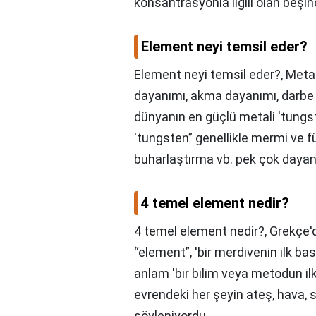
konsantrasyonla ilgili olan beşinc
Element neyi temsil eder?
Element neyi temsil eder?,
Metal
dayanımı, akma dayanımı, darbe
dünyanın en güçlü metali 'tungst
'tungsten” genellikle mermi ve 
buharlaştırma vb. pek çok dayanıkl
4 temel element nedir?
4 temel element nedir?,
Grekçe'
“element”, 'bir merdivenin ilk b
anlam 'bir bilim veya metodun ilk
evrendeki her şeyin ateş, hava,
söyleniyordu.