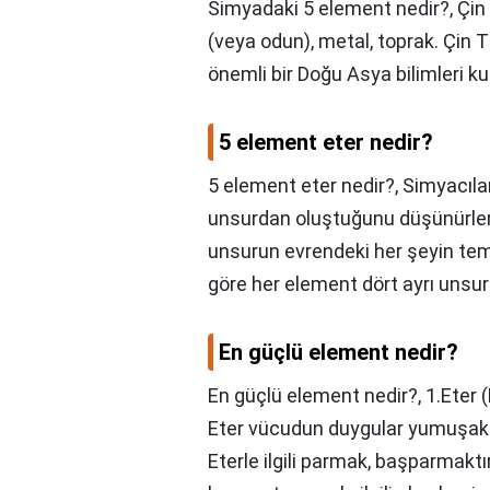
Simyadaki 5 element nedir?,
Çin
(veya odun), metal, toprak. Çin Tı
önemli bir Doğu Asya bilimleri ku
5 element eter nedir?
5 element eter nedir?,
Simyacıla
unsurdan oluştuğunu düşünürlerdi
unsurun evrendeki her şeyin teme
göre her element dört ayrı unsurda
En güçlü element nedir?
En güçlü element nedir?,
1.Eter 
Eter vücudun duygular yumuşaklık 
Eterle ilgili parmak, başparmaktı