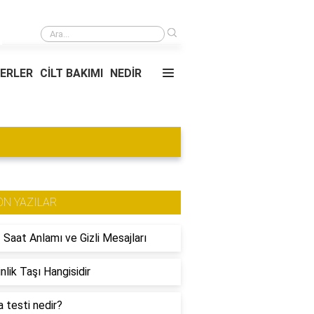
›
Kadın kuaförler pazar günü açık olursa ne olur?
YERLER
CİLT BAKIMI
NEDİR
ON YAZILAR
 Saat Anlamı ve Gizli Mesajları
nlik Taşı Hangisidir
 testi nedir?