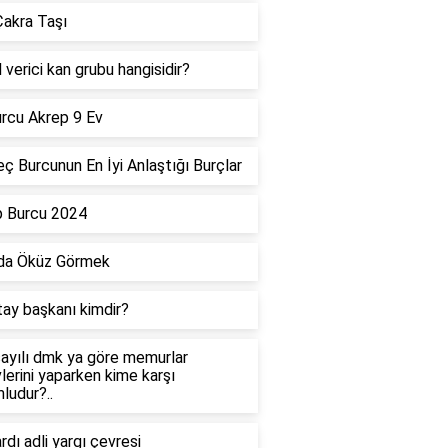
akra Taşı
 verici kan grubu hangisidir?
rcu Akrep 9 Ev
ç Burcunun En İyi Anlaştığı Burçlar
p Burcu 2024
da Öküz Görmek
tay başkanı kimdir?
ayılı dmk ya göre memurlar
lerini yaparken kime karşı
ludur?..
dı adli yargı çevresi