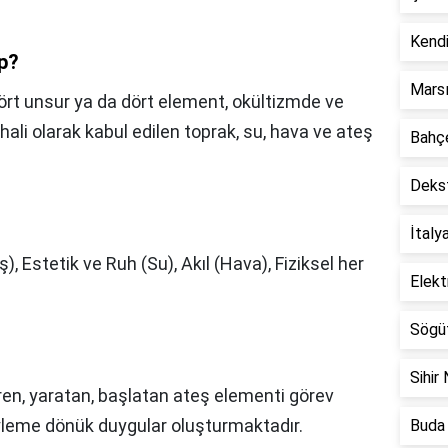
Kendi
p?
Marsı
ört unsur ya da dört element, okültizmde ve
ali olarak kabul edilen toprak, su, hava ve ateş
Bahçe
Dekst
İtaly
), Estetik ve Ruh (Su), Akıl (Hava), Fiziksel her
Elekt
Sögüt
Sihir 
en, yaratan, başlatan ateş elementi görev
eyleme dönük duygular oluşturmaktadır.
Buda 