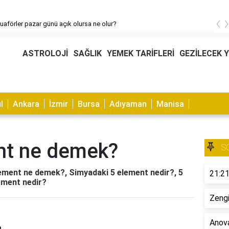
‹
uaförler pazar günü açık olursa ne olur?
ASTROLOJİ
SAĞLIK
YEMEK TARİFLERİ
GEZİLECEK 
l
Ankara
İzmir
Bursa
Adıyaman
Manisa
nt ne demek?
S
ement ne demek?, Simyadaki 5 element nedir?, 5
21:21
ement nedir?
Zengi
Anova