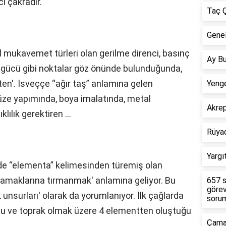
i çakradır.
Taç Ç
Genel
 mukavemet türleri olan gerilme direnci, basınç
Ay Bu
 gücü gibi noktalar göz önünde bulunduğunda,
en'. İsveççe “ağır taş” anlamına gelen
Yenge
füze yapımında, boya imalatında, metal
Akre
ılık gerektiren ...
Rüya
Yargı
de “elementa” kelimesinden türemiş olan
asamaklarına tırmanmak' anlamına geliyor. Bu
657 s
görev
 unsurları' olarak da yorumlanıyor. İlk çağlarda
sorum
 su ve toprak olmak üzere 4 elementten oluştuğu
Çamar