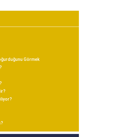
Doğurduğunu Görmek
?
?
ir?
liyor?
n?