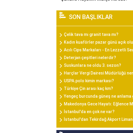
SON BAŞLIKLAR
Çelik tava mı granit tava mı?
Kadın kuaförler pazar günü açık olu
Acılı Cips Markaları - En Lezzetli S
Deterjan çeşitleri nelerdir?
Suskunlara ne oldu 3. sezon?
Harçlar Vergi Dairesi Müdürlüğü ne
USPA.polo kimin markası?
Türkiye Çin arası kaç km?
Yengeç burcunda güneş ne anlama 
Makedonya Gece Hayatı: Eğlence Me
İstanbul'da en çok ne var?
İstanbul'dan Tekirdağ Akport Liman