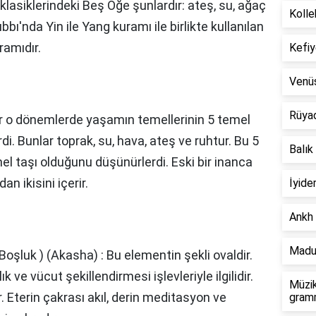
 klasiklerindeki Beş Öğe şunlardır: ateş, su, ağaç
Kolle
bbı'nda Yin ile Yang kuramı ile birlikte kullanılan
ramıdır.
Kefiy
Venü
Rüya
r o dönemlerde yaşamın temellerinin 5 temel
. Bunlar toprak, su, hava, ateş ve ruhtur. Bu 5
Balık
l taşı olduğunu düşünürlerdi. Eski bir inanca
n ikisini içerir.
İyide
Ankh 
Madu
(Boşluk ) (Akasha) : Bu elementin şekli ovaldir.
ve vücut şekillendirmesi işlevleriyle ilgilidir.
Müzik
r. Eterin çakrası akıl, derin meditasyon ve
gramm