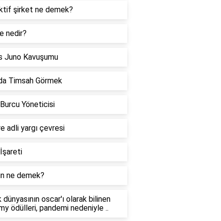
ktif şirket ne demek?
e nedir?
s Juno Kavuşumu
da Timsah Görmek
 Burcu Yöneticisi
re adli yargı çevresi
İşareti
n ne demek?
 dünyasının oscar'ı olarak bilinen
y ödülleri, pandemi nedeniyle ..