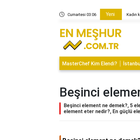
Yeni
amı Nedir?
Cumartesi 03:06
Kadın k
MasterChef Kim Elendi?
İstanbu
Beşinci eleme
Beşinci element ne demek?, 5 el
element eter nedir?, En güçlü el