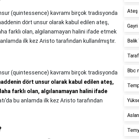
?
Ateş 
nsur (quintessence) kavramı birçok tradisyonda
addenin dört unsur olarak kabul edilen ateş,
Gayri
aha farklı olan, algılanamayan halini ifade etmek
u anlamda ilk kez Aristo tarafından kullanılmıştır.
Balik 
Taraf
Bbc n
nsur (quintessence) kavramı birçok tradisyonda
addenin dört unsur olarak kabul edilen ateş,
Temp
aha farklı olan, algılanamayan halini ifade
atı'da bu anlamda ilk kez Aristo tarafından
Yükse
Aslan
?
Temy