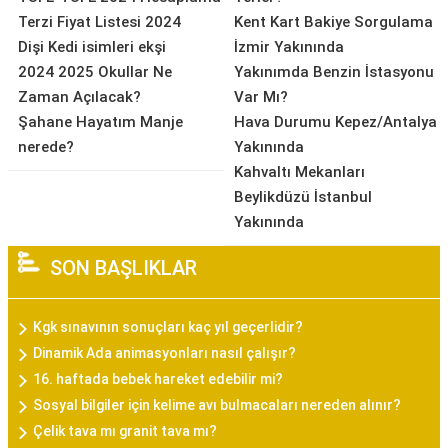
Terzi Fiyat Listesi 2024
Kent Kart Bakiye Sorgulama
Dişi Kedi isimleri ekşi
İzmir Yakınında
2024 2025 Okullar Ne
Yakınımda Benzin İstasyonu
Zaman Açılacak?
Var Mı?
Şahane Hayatım Manje
Hava Durumu Kepez/Antalya
nerede?
Yakınında
Kahvaltı Mekanları
Beylikdüzü İstanbul
Yakınında
SON BAŞLIKLAR
Kgk sınavının sonuçları kaç yıl geçerlidir?
Dinamik Ada animasyonları nasıl çalışır?
16. haftada bebek hareket edebilir mi?
Sosyal bilgiler için kelime avı bulmacaları nereden alınır?
Çelik tava mı granit tava mı?