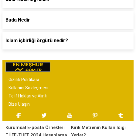
Buda Nedir
İslam işbirliği örgütü nedir?
Gizlilik Politikası
Kullanıcı Sözleşmesi
Telif Hakları ve Alıntı
Bize Ulaşın
Kurumsal E-posta Örnekleri
Kırık Metrenin Kullanıldığı
TÜFE-TÜFE 2024 Hesaplama
Yerler?