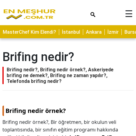
×
☰
ASTROLOJİ
MasterChef Kim Elendi?
İstanbul
Ankara
İzmir
Burs
SAĞLIK
YEMEK
Brifing nedir?
TARİFLERİ
GEZİLECEK
Brifing nedir?, Brifing nedir örnek?, Askeriyede
YERLER
brifing ne demek?, Brifing ne zaman yapılır?,
Telefonda brifing nedir?
CİLT
BAKIMI
NEDİR
Brifing nedir örnek?
KAMP
Brifing nedir örnek?,
Bir öğretmen, bir okulun veli
ALANLARI
toplantısında, bir sınıfın eğitim programı hakkında
HAMİLELİK