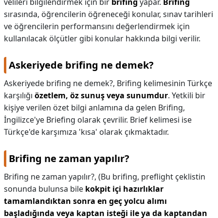
velileri bilgilendirmek için bir
brifing
yapar.
Brifing
sırasında, öğrencilerin öğreneceği konular, sınav tarihleri
KAPLICALAR
ve öğrencilerin performansını değerlendirmek için
İLETİŞİM
kullanılacak ölçütler gibi konular hakkında bilgi verilir.
Askeriyede brifing ne demek?
Askeriyede brifing ne demek?,
Brifing kelimesinin Türkçe
karşılığı
özetlem, öz sunuş veya sunumdur
. Yetkili bir
kişiye verilen özet bilgi anlamına da gelen Brifing,
İngilizce'ye Briefing olarak çevrilir. Brief kelimesi ise
Türkçe'de karşımıza 'kısa' olarak çıkmaktadır.
Brifing ne zaman yapılır?
Brifing ne zaman yapılır?,
(Bu brifing, preflight çeklistin
sonunda bulunsa bile
kokpit içi hazırlıklar
tamamlandıktan sonra en geç yolcu alımı
başladığında veya kaptan isteği ile ya da kaptandan