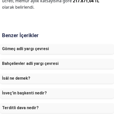
ücreti, memur aylık katsayısına göre
217.871,04 TL
olarak belirlendi.
Benzer İçerikler
Gömeç adli yargı çevresi
Bahçelievler adli yargı çevresi
İsâl ne demek?
İsveç'in başkenti nedir?
Terditli dava nedir?