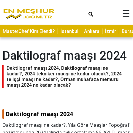
×
☰
ASTROLOJİ
MasterChef Kim Elendi?
İstanbul
Ankara
İzmir
Burs
SAĞLIK
YEMEK
Daktilograf maaşı 2024
TARİFLERİ
GEZİLECEK
Daktilograf maaşı 2024, Daktilograf maaşı ne
YERLER
kadar?, 2024 tekniker maaşı ne kadar olacak?, 2024
te işçi maaşı ne kadar?, Orman muhafaza memuru
CİLT
maaşı 2024 ne kadar olacak?
BAKIMI
NEDİR
Daktilograf maaşı 2024
KAMP
ALANLARI
Daktilograf maaşı ne kadar?, Yıla Göre Maaşlar Topoğraf
pozisyonunda 2024 yılında aylık ortalama 56.261 TL maaş
HAMİLELİK