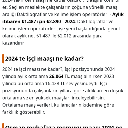
2024 tekniker maaşı ne kadar olacak?,
Maaşını kontrol
et. Seçilen meslekte çalışanların çoğuna yönelik maaş
aralığı Daktilograflar ve kelime işlem operatörleri -
Aylık
itibaren ₺1.487 için ₺2.890 - 2024
. Daktilograflar ve
kelime işlem operatörleri, işe yeni başlandığında genel
olarak aylık net ₺1.487 ile ₺2.012 arasında para
kazandırır.
2024 te işçi maaşı ne kadar?
2024 te işçi maaşı ne kadar?,
İşçi pozisyonunda 2024
yılında aylık ortalama
26.064 TL
maaş alınırken 2023
yılında bu ortalama 16.428 TL seviyesindeydi. İşçi
pozisyonunda çalışanların yıllara göre aldıkları en düşük,
ortalama ve en yüksek maaşları inceleyebilirsin.
Ortalama maaş verileri, kullanıcıların kıdemine göre
farklılık gösterebilir.
Orman muhafaza memuru maaşı 2024 ne