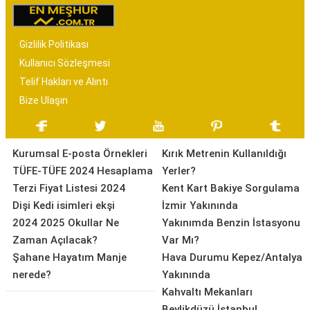
Gizlilik Politikası
Kullanıcı Sözleşmesi
Telif Hakları ve Alıntı
Bize Ulaşın
Kurumsal E-posta Örnekleri
Kırık Metrenin Kullanıldığı
TÜFE-TÜFE 2024 Hesaplama
Yerler?
Terzi Fiyat Listesi 2024
Kent Kart Bakiye Sorgulama
Dişi Kedi isimleri ekşi
İzmir Yakınında
2024 2025 Okullar Ne
Yakınımda Benzin İstasyonu
Zaman Açılacak?
Var Mı?
Şahane Hayatım Manje
Hava Durumu Kepez/Antalya
nerede?
Yakınında
Kahvaltı Mekanları
Beylikdüzü İstanbul