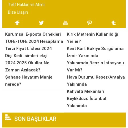
Telif Hakları ve Alıntı
Bize Ulaşın
Kurumsal E-posta Örnekleri
Kırık Metrenin Kullanıldığı
TÜFE-TÜFE 2024 Hesaplama
Yerler?
Terzi Fiyat Listesi 2024
Kent Kart Bakiye Sorgulama
Dişi Kedi isimleri ekşi
İzmir Yakınında
2024 2025 Okullar Ne
Yakınımda Benzin İstasyonu
Zaman Açılacak?
Var Mı?
Şahane Hayatım Manje
Hava Durumu Kepez/Antalya
nerede?
Yakınında
Kahvaltı Mekanları
Beylikdüzü İstanbul
Yakınında
SON BAŞLIKLAR