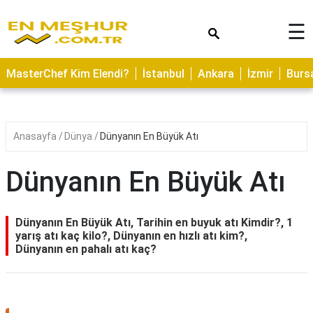
×
☰
ASTROLOJİ
MasterChef Kim Elendi?
İstanbul
Ankara
İzmir
Burs
SAĞLIK
YEMEK
TARİFLERİ
Anasayfa
Dünya
Dünyanın En Büyük Atı
GEZİLECEK
YERLER
Dünyanın En Büyük Atı
CİLT
BAKIMI
Dünyanın En Büyük Atı, Tarihin en buyuk atı Kimdir?, 1
yarış atı kaç kilo?, Dünyanın en hızlı atı kim?,
NEDİR
Dünyanın en pahalı atı kaç?
KAMP
ALANLARI
HAMİLELİK