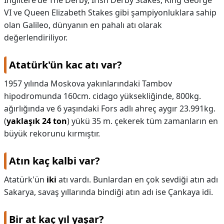
İngiltere'de The Derby, Irish Derby Stakes, King George
VI ve Queen Elizabeth Stakes gibi şampiyonluklara sahip
olan Galileo, dünyanın en pahalı atı olarak
değerlendiriliyor.
Atatürk'ün kac atı var?
1957 yılında Moskova yakınlarındaki Tambov
hipodromunda 160cm. cidago yüksekliğinde, 800kg.
ağırlığında ve 6 yaşındaki Fors adlı ahreç aygır 23.991kg.
(
yaklaşık 24 ton
) yükü 35 m. çekerek tüm zamanların en
büyük rekorunu kırmıştır.
Atın kaç kalbi var?
Atatürk'ün
iki
atı vardı. Bunlardan en çok sevdiği atın adı
Sakarya, savaş yıllarında bindiği atın adı ise Çankaya idi.
Bir at kaç yıl yaşar?