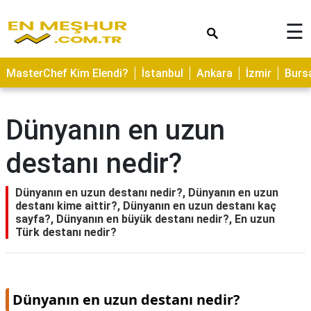
×
☰
ASTROLOJİ
MasterChef Kim Elendi?
İstanbul
Ankara
İzmir
Burs
SAĞLIK
YEMEK
Dünyanın en uzun
TARİFLERİ
destanı nedir?
GEZİLECEK
YERLER
Dünyanın en uzun destanı nedir?, Dünyanın en uzun
CİLT
destanı kime aittir?, Dünyanın en uzun destanı kaç
BAKIMI
sayfa?, Dünyanın en büyük destanı nedir?, En uzun
Türk destanı nedir?
NEDİR
KAMP
ALANLARI
Dünyanın en uzun destanı nedir?
HAMİLELİK