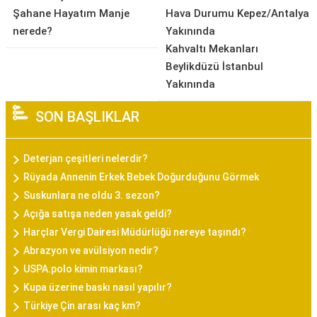
Şahane Hayatım Manje
Hava Durumu Kepez/Antalya
nerede?
Yakınında
Kahvaltı Mekanları
Beylikdüzü İstanbul
Yakınında
SON BAŞLIKLAR
Deterjan çeşitleri nelerdir?
Rüyada Annenin Erkek Bebek Doğurduğunu Görmek
Suskunlara ne oldu 3. sezon?
Açığa satışa neden yasak geldi?
Harçlar Vergi Dairesi Müdürlüğü nereye taşındı?
Abrazyon ve avülsiyon nedir?
USPA.polo kimin markası?
Kupa üzerine baskı nasıl yapılır?
Türkiye Çin arası kaç km?