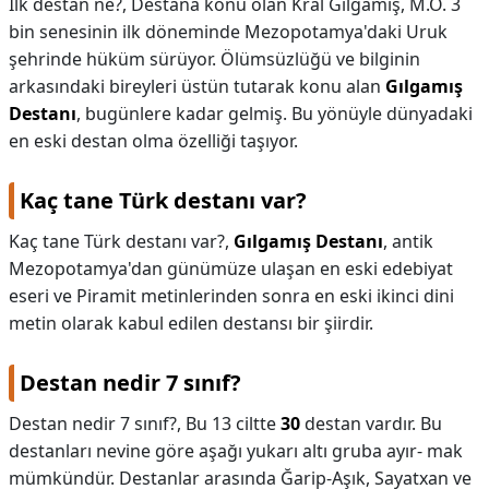
Ilk destan ne?,
Destana konu olan Kral Gılgamış, M.Ö. 3
bin senesinin ilk döneminde Mezopotamya'daki Uruk
şehrinde hüküm sürüyor. Ölümsüzlüğü ve bilginin
arkasındaki bireyleri üstün tutarak konu alan
Gılgamış
Destanı
, bugünlere kadar gelmiş. Bu yönüyle dünyadaki
en eski destan olma özelliği taşıyor.
Kaç tane Türk destanı var?
Kaç tane Türk destanı var?,
Gılgamış Destanı
, antik
Mezopotamya'dan günümüze ulaşan en eski edebiyat
eseri ve Piramit metinlerinden sonra en eski ikinci dini
metin olarak kabul edilen destansı bir şiirdir.
Destan nedir 7 sınıf?
Destan nedir 7 sınıf?,
Bu 13 ciltte
30
destan vardır. Bu
destanları nevine göre aşağı yukarı altı gruba ayır- mak
mümkündür. Destanlar arasında Ğarip-Aşık, Sayatxan ve