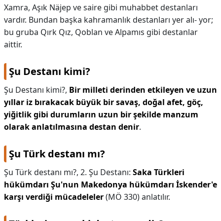
Xamra, Aşık Näjep ve saire gibi muhabbet destanları
vardır. Bundan başka kahramanlık destanları yer alı- yor;
bu gruba Qırk Qız, Qoblan ve Alpamıs gibi destanlar
aittir.
Şu Destanı kimi?
Şu Destanı kimi?,
Bir milleti derinden etkileyen ve uzun
yıllar iz bırakacak büyük bir savaş, doğal afet, göç,
yiğitlik gibi durumların uzun bir şekilde manzum
olarak anlatılmasına destan denir
.
Şu Türk destanı mı?
Şu Türk destanı mı?,
2. Şu Destanı:
Saka Türkleri
hükümdarı Şu'nun Makedonya hükümdarı İskender'e
karşı verdiği mücadeleler
(MÖ 330) anlatılır.