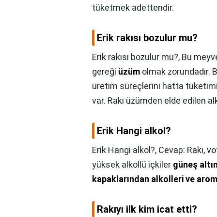
tüketmek adettendir.
Erik rakısı bozulur mu?
Erik rakısı bozulur mu?,
Bu meyve 
gereği
üzüm
olmak zorundadır. B
üretim süreçlerini hatta tüketimin
var. Rakı üzümden elde edilen alk
Erik Hangi alkol?
Erik Hangi alkol?,
Cevap: Rakı, vot
yüksek alkollü içkiler
güneş altı
kapaklarından alkolleri ve aro
Rakıyı ilk kim icat etti?