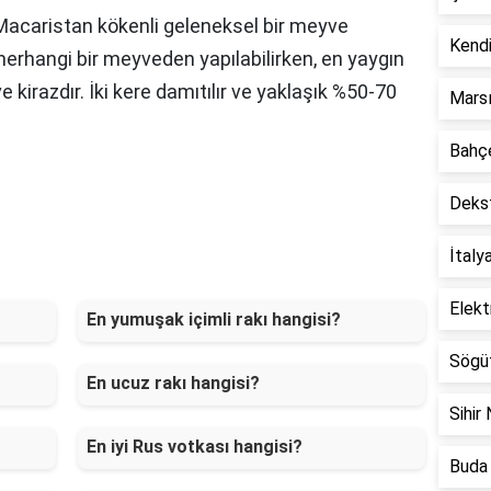
 Macaristan kökenli geleneksel bir meyve
Kendi
en herhangi bir meyveden yapılabilirken, en yaygın
ve kirazdır. İki kere damıtılır ve yaklaşık %50-70
Marsı
Bahçe
Dekst
İtaly
Elekt
En yumuşak içimli rakı hangisi?
Sögüt
En ucuz rakı hangisi?
Sihir 
En iyi Rus votkası hangisi?
Buda 