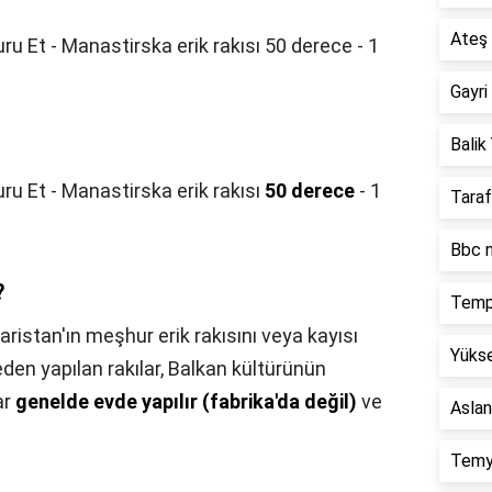
Ateş 
uru Et - Manastirska erik rakısı 50 derece - 1
Gayri
Balik 
ru Et - Manastirska erik rakısı
50 derece
- 1
Taraf
Bbc n
?
Temp
aristan'ın meşhur erik rakısını veya kayısı
Yükse
en yapılan rakılar, Balkan kültürünün
ar
genelde evde yapılır (fabrika'da değil)
ve
Aslan
Temy