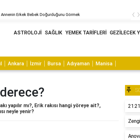
‹
 Annenin Erkek Bebek Doğurduğunu Görmek
ASTROLOJİ
SAĞLIK
YEMEK TARİFLERİ
GEZİLECEK 
l
Ankara
İzmir
Bursa
Adıyaman
Manisa
ç derece?
S
akı yapılır mı?, Erik rakısı hangi yöreye ait?,
21:21
ısı neyle yenir?
Zengi
Anova