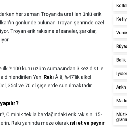
Kolle
derken her zaman Troyan'da üretilen ünlü erik
Kefiy
Balkan'ın gönlünde bulunan Troyan şehrinde özel
iyor. Troyan erik rakısına efsaneler, şarkılar,
Venü
ıyor.
Rüya
Balık
e ilk %100 kuru üzüm sumasından 3 kez distile
İyide
da dinlendirilen Yeni
Rakı
Âlâ, %47'lik alkol
0cl, 35cl ve 70 cl şişelerde sunulmaktadır.
Ankh 
Madu
yapılır?
r?,
O minik tekila bardağındaki erik rakısını 15-
Müzik
gramm
erin. Rakı yanında meze olarak
isli et ve peynir