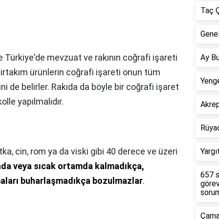
Taç Ç
Genel
Türkiye'de mevzuat ve rakının coğrafi işareti
Ay Bu
irtakım ürünlerin coğrafi işareti onun tüm
Yenge
i de belirler. Rakıda da böyle bir coğrafi işaret
olle yapılmalıdır.
Akre
Rüya
ka, cin, rom ya da viski gibi 40 derece ve üzeri
Yargı
nda veya sıcak ortamda kalmadıkça,
657 s
maları buharlaşmadıkça bozulmazlar
.
görev
sorum
Çamar