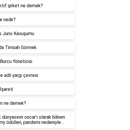
ktif şirket ne demek?
e nedir?
s Juno Kavuşumu
da Timsah Görmek
 Burcu Yöneticisi
re adli yargı çevresi
İşareti
n ne demek?
 dünyasının oscar'ı olarak bilinen
y ödülleri, pandemi nedeniyle ..