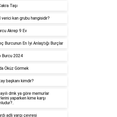
akra Taşı
 verici kan grubu hangisidir?
rcu Akrep 9 Ev
ç Burcunun En İyi Anlaştığı Burçlar
p Burcu 2024
da Öküz Görmek
tay başkanı kimdir?
ayılı dmk ya göre memurlar
lerini yaparken kime karşı
ludur?..
dı adli yargı çevresi