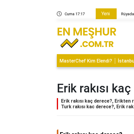
Yeni
nelerdir?
Cuma 17:17
Rüyada
MasterChef Kim Elendi?
İstanbu
Erik rakısı ka
Erik rakısı kaç derece?, Erikten r
Turk rakısı kac derece?, Erik rak