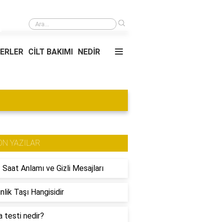
›
Rüyada Annenin Erkek Bebek Doğurduğunu Görmek
YERLER
CİLT BAKIMI
NEDİR
ON YAZILAR
 Saat Anlamı ve Gizli Mesajları
nlik Taşı Hangisidir
 testi nedir?