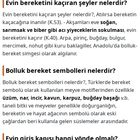
Evin bereketini kaçıran şeyler nelerdir?
Evin bereketini kaçıran şeyler nelerdir?,
Atılırsa bereketin
kaçacağına inanılır (K.53). - Akşamları eve
soğan,
sarımsak ve biber gibi acı yiyeceklerin sokulması
, evin
bereketini kaçırır (K.40). Arpa, pirinç, buğday, bulgur,
mercimek, nohut gibi kuru baklagiller, Anadolu'da bolluk-
bereket simgesi olarak algılanır.
Bolluk bereket sembolleri nelerdir?
Bolluk bereket sembolleri nelerdir?,
Türklerde bereket
sembolü olarak kullanılan meyve motiflerinden özellikle
üzüm, nar, incir, kavun, karpuz, buğday başağı
v.b.
taneli bitki ve meyveler genellikle doğurganlığın,
bereketin ve hayat ağacının sembolü olarak eski
çağlardan beri kullanıla gelen süslemeler arasındadır.
Evin giriş kapısı hangi yönde olmalı?