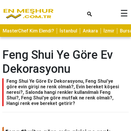
×
☰
ASTROLOJİ
MasterChef Kim Elendi?
İstanbul
Ankara
İzmir
Burs
SAĞLIK
YEMEK
Feng Shui Ye Göre Ev
TARİFLERİ
Dekorasyonu
GEZİLECEK
YERLER
Feng Shui Ye Göre Ev Dekorasyonu, Feng Shui'ye
CİLT
göre evin girişi ne renk olmalı?, Evin bereket köşesi
BAKIMI
neresi?, Salonda hangi renkler kullanılmalı Feng
Shui?, Feng Shui'ye göre mutfak ne renk olmalı?,
NEDİR
Hangi renk eve bereket getirir?
KAMP
ALANLARI
HAMİLELİK