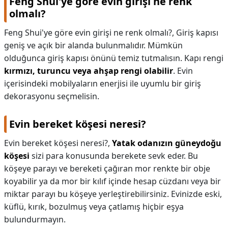
Feng Shui'ye göre evin girişi ne renk
olmalı?
KAPLICALAR
Feng Shui'ye göre evin girişi ne renk olmalı?,
Giriş kapısı
İLETİŞİM
geniş ve açık bir alanda bulunmalıdır. Mümkün
olduğunca giriş kapısı önünü temiz tutmalısın. Kapı rengi
kırmızı, turuncu veya ahşap rengi olabilir
. Evin
içerisindeki mobilyaların enerjisi ile uyumlu bir giriş
dekorasyonu seçmelisin.
Evin bereket köşesi neresi?
Evin bereket köşesi neresi?,
Yatak odanızın güneydoğu
köşesi
sizi para konusunda berekete sevk eder. Bu
köşeye parayı ve bereketi çağıran mor renkte bir obje
koyabilir ya da mor bir kılıf içinde hesap cüzdanı veya bir
miktar parayı bu köşeye yerleştirebilirsiniz. Evinizde eski,
küflü, kırık, bozulmuş veya çatlamış hiçbir eşya
bulundurmayın.