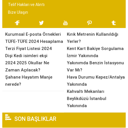
Telif Hakları ve Alıntı
Bize Ulaşın
Kurumsal E-posta Örnekleri
Kırık Metrenin Kullanıldığı
TÜFE-TÜFE 2024 Hesaplama
Yerler?
Terzi Fiyat Listesi 2024
Kent Kart Bakiye Sorgulama
Dişi Kedi isimleri ekşi
İzmir Yakınında
2024 2025 Okullar Ne
Yakınımda Benzin İstasyonu
Zaman Açılacak?
Var Mı?
Şahane Hayatım Manje
Hava Durumu Kepez/Antalya
nerede?
Yakınında
Kahvaltı Mekanları
Beylikdüzü İstanbul
Yakınında
SON BAŞLIKLAR