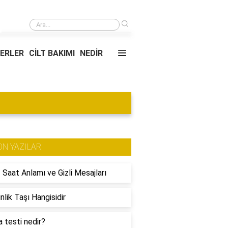
›
İstanbul'da en çok ne var?
YERLER
CİLT BAKIMI
NEDİR
ON YAZILAR
 Saat Anlamı ve Gizli Mesajları
nlik Taşı Hangisidir
 testi nedir?