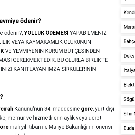
.
Kendi
yevmiye ödenir?
Marsı
e ödenir?,
YOLLUK ÖDEMESİ
YAPABİLMENİZ
ALİLİK VEYA KAYMAKAMLIK OLURUNUN
Bahçe
UK
VE YEVMİYENİN KURUM BÜTÇESİNDEN
Dekst
NMASI GEREKMEKTEDİR. BU OLURLA BİRLİKTE
INIZI KANITLAYAN İMZA SİRKÜLERİNİN
İtaly
Elekt
r?
Sögüt
cırah
Kanunu'nun 34. maddesine
göre
, yurt dışı
Sihir 
ülke, memur ve hizmetlilerin aylık veya ücret
öre
mali yıl itibari ile Maliye Bakanlığının önerisi
Buda 