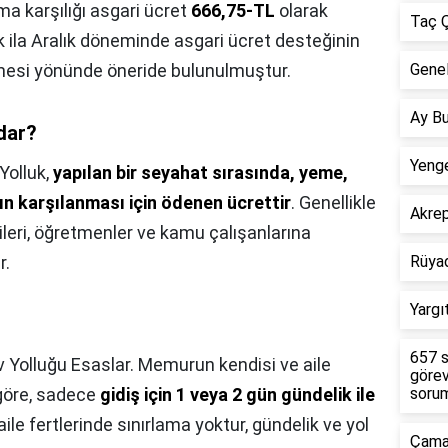
ma karşılığı asgari ücret
666,75-TL
olarak
Taç Ç
ak ila Aralık döneminde asgari ücret desteğinin
mesi yönünde öneride bulunulmuştur.
Genel
Ay Bu
dar?
Yenge
Yolluk,
yapılan bir seyahat sırasında, yeme,
n karşılanması için ödenen ücrettir
. Genellikle
Akre
vlileri, öğretmenler ve kamu çalışanlarına
r.
Rüya
Yargı
657 s
v Yolluğu Esaslar. Memurun kendisi ve aile
görev
 göre, sadece
gidiş için 1 veya 2 gün gündelik ile
sorum
 aile fertlerinde sınırlama yoktur, gündelik ve yol
Çamar