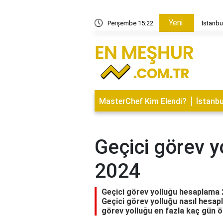
Yeni
 ne var?
Perşembe 15:23
İstanbu
MasterChef Kim Elendi?
İstanbu
Geçici görev 
2024
Geçici görev yolluğu hesaplama 
Geçici görev yolluğu nasıl hesapl
görev yolluğu en fazla kaç gün 