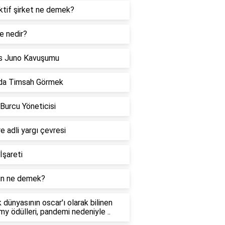
ktif şirket ne demek?
e nedir?
s Juno Kavuşumu
da Timsah Görmek
 Burcu Yöneticisi
re adli yargı çevresi
İşareti
n ne demek?
 dünyasının oscar'ı olarak bilinen
y ödülleri, pandemi nedeniyle ..