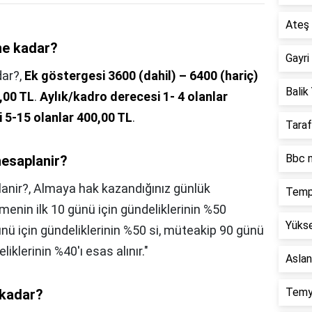
Ateş 
ne kadar?
Gayri
dar?,
Ek göstergesi 3600 (dahil) – 6400 (hariç)
Balik 
,00 TL
.
Aylık/kadro derecesi 1- 4 olanlar
 5-15 olanlar 400,00 TL
.
Taraf
Bbc n
hesaplanir?
lanir?,
Almaya hak kazandığınız günlük
Temp
menin ilk 10 günü için gündeliklerinin %50
Yükse
günü için gündeliklerinin %50 si, müteakip 90 günü
iklerinin %40'ı esas alınır."
Aslan
Temy
 kadar?