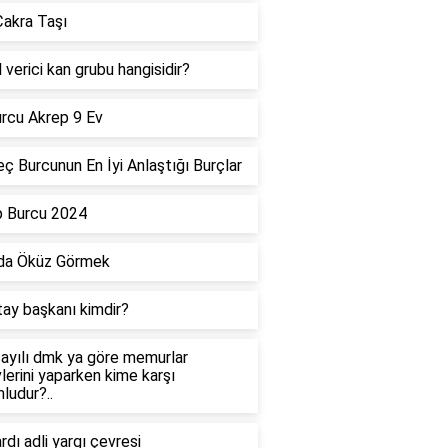
akra Taşı
 verici kan grubu hangisidir?
rcu Akrep 9 Ev
ç Burcunun En İyi Anlaştığı Burçlar
p Burcu 2024
da Öküz Görmek
tay başkanı kimdir?
ayılı dmk ya göre memurlar
lerini yaparken kime karşı
ludur?..
dı adli yargı çevresi