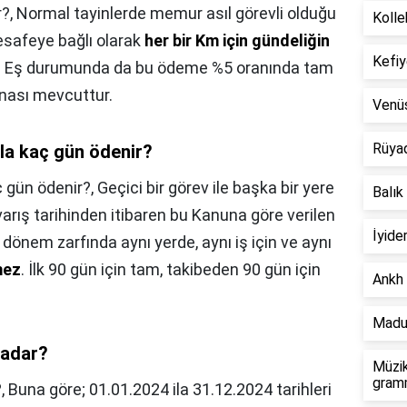
r?,
Normal tayinlerde memur asıl görevli olduğu
Kolle
mesafeye bağlı olarak
her bir Km için gündeliğin
Kefiy
. Eş durumunda da bu ödeme %5 oranında tam
snası mevcuttur.
Venü
Rüya
zla kaç gün ödenir?
ç gün ödenir?,
Geçici bir görev ile başka bir yere
Balık
varış tarihinden itibaren bu Kanuna göre verilen
İyide
ık dönem zarfında aynı yerde, aynı iş için ve aynı
mez
. İlk 90 gün için tam, takibeden 90 gün için
Ankh 
Madu
kadar?
Müzik
gramm
?,
Buna göre; 01.01.2024 ila 31.12.2024 tarihleri