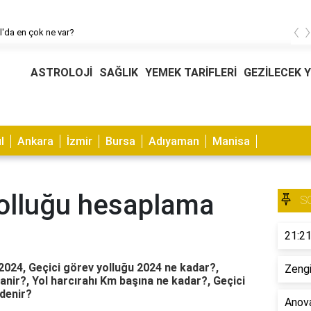
‹
l'da en çok ne var?
ASTROLOJİ
SAĞLIK
YEMEK TARİFLERİ
GEZİLECEK 
l
Ankara
İzmir
Bursa
Adıyaman
Manisa
yolluğu hesaplama
S
21:21
2024, Geçici görev yolluğu 2024 ne kadar?,
Zengi
anir?, Yol harcırahı Km başına ne kadar?, Geçici
ödenir?
Anova