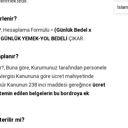
rlenmektedir.
İslam 
rlenir?
?,
Hesaplama Formülü =
(Günlük Bedel x
 BİR GÜNLÜK YEMEK-YOL BEDELİ
ÇIKAR.
aplanır?
r?,
Buna göre, Kurumunuz tarafından personele
r Vergisi Kanununa göre ücret mahiyetinde
kûr Kanunun 238 inci maddesi gereğince
ücret
 temin edilen belgelerin bu bordroya ek
erilir mi?