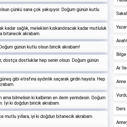
lsun çünkü sana çok yakışıyor. Doğum günün kutlu
Sakall
Yazar
k kadar sağlık, melekleri kıskandıracak kadar mutluluk
ara bitanecik akrabam.
Anahta
 Doğum günün kutlu olsun biricik akrabam!
Bilge
lar, dostça dostluklar hep senin olsun. Doğum günün
Ar İle
 güneş gibi etrafına aydınlık saçarak girdin hayata. Hep
Anne 
akrabam.
Vurdu
 ama bilmelisin ki kalbimin en derin yerindesin. Doğum
. İyi ki doğdun biricik akrabam.
Ders 
ice mutlu yıllara, iyi ki doğdun bitanecik akrabam.
Anney