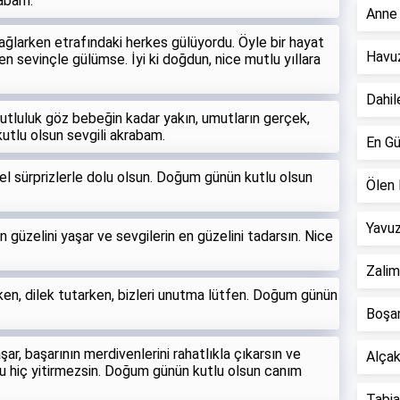
rabam.
Anne 
ğlarken etrafındaki herkes gülüyordu. Öyle bir hayat
Havuz
en sevinçle gülümse. İyi ki doğdun, nice mutlu yıllara
Dahil
mutluluk göz bebeğin kadar yakın, umutların gerçek,
utlu olsun sevgili akrabam.
En Gü
el sürprizlerle dolu olsun. Doğum günün kutlu olsun
Ölen 
Yavuz
n güzelini yaşar ve sevgilerin en güzelini tadarsın. Nice
Zalim
ken, dilek tutarken, bizleri unutma lütfen. Doğum günün
Boşan
şar, başarının merdivenlerini rahatlıkla çıkarsın ve
Alçak 
u hiç yitirmezsin. Doğum günün kutlu olsun canım
Tabiat