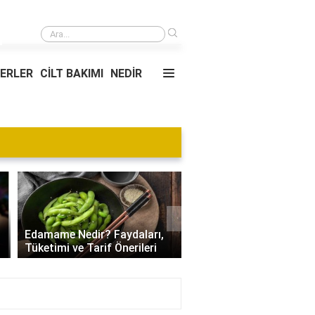
›
2018'de 1000 TL kaç dolardı?
YERLER
CİLT BAKIMI
NEDİR
Blog
›
Villa Kapısı Tasarım Tr
Edamame Nedir? Faydaları,
| Modern, Klasik ve
Tüketimi ve Tarif Önerileri
Minimalist Modeller