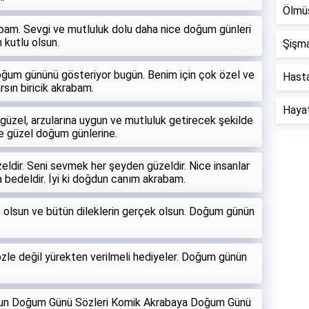
Ölmüş
akrabam. Sevgi ve mutluluk dolu daha nice doğum günleri
 kutlu olsun.
Şişma
oğum gününü gösteriyor bugün. Benim için çok özel ve
Hastal
arsın biricik akrabam.
Hayat 
güzel, arzularına uygun ve mutluluk getirecek şekilde
ce güzel doğum günlerine.
eldir. Seni sevmek her şeyden güzeldir. Nice insanlar
a bedeldir. İyi ki doğdun canım akrabam.
e olsun ve bütün dileklerin gerçek olsun. Doğum günün
özle değil yürekten verilmeli hediyeler. Doğum günün
un Doğum Günü Sözleri Komik Akrabaya Doğum Günü