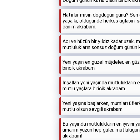
Doğum günün kutlu olsun biricik ak
Hatırlar mısın doğduğun günü? Sen a
yaşa ki, öldüğünde herkes ağlasın, s
canım akrabam.
Acı ve hüzün bir yıldız kadar uzak, 
mutlulukların sonsuz doğum günün k
Yeni yaşın en güzel müjdeler, en güz
biricik akrabam.
İnşallah yeni yaşında mutlulukların e
mutlu yaşlara biricik akrabam.
Yeni yaşına başlarken, mumları üfler
mutlu olsun sevgili akrabam.
Bu yaşında mutlulukların en iyisini ya
umarım yüzün hep güler, mutluluğun
akrabam!