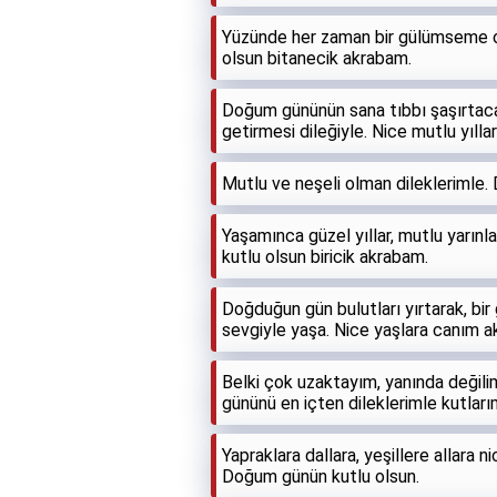
Yüzünde her zaman bir gülümseme o
olsun bitanecik akrabam.
Doğum gününün sana tıbbı şaşırtaca
getirmesi dileğiyle. Nice mutlu yıll
Mutlu ve neşeli olman dileklerimle.
Yaşamınca güzel yıllar, mutlu yarın
kutlu olsun biricik akrabam.
Doğduğun gün bulutları yırtarak, bir
sevgiyle yaşa. Nice yaşlara canım 
Belki çok uzaktayım, yanında değilim
gününü en içten dileklerimle kutlarım
Yapraklara dallara, yeşillere allara n
Doğum günün kutlu olsun.