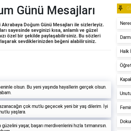
um Günü Mesajları
Gü
Nered
ici Akrabaya Doğum Günü Mesajları ile sizlerleyiz.
ı sayesinde sevginizi kısa, anlamlı ve güzel
ızı özel bir şekilde paylaşabilirsiniz. Bu sözleri
Darm
aşarak sevdiklerinizden beğeni alabilirsiniz.
Halk İ
Öğre
Kapak
 seninle olsun. Bu yeni yaşında hayallerin gerçek olsun.
rabam.
Unut
azanacağın çok mutlu geçecek yeni bir yaş dilerim. İyi
Femin
utlu yaşlara.
Dokun
güzelini yaşar, başarı merdivenlerini hızla tırmanırsın.