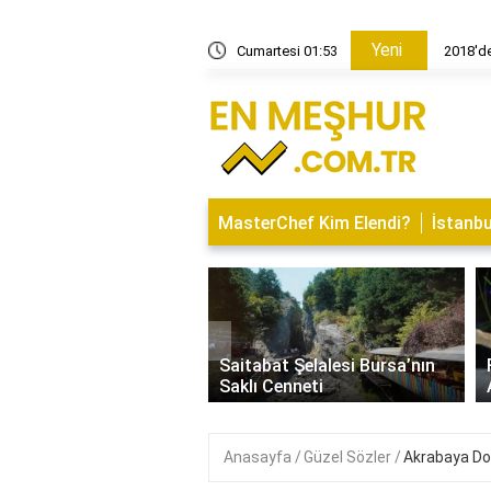
Yeni
aç dolardı?
Cumartesi 01:53
2018'de
MasterChef Kim Elendi?
İstanbu
‹
İsminin Anlamı Nedir?
Saitabat Şelalesi Bursa’nın
 ve Özellikleri
Saklı Cenneti
Anasayfa
Güzel Sözler
Akrabaya Do