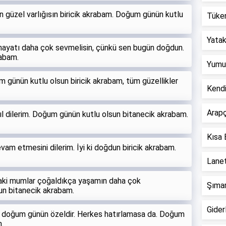
 güzel varlığısın biricik akrabam. Doğum günün kutlu
Tüken
Yatak 
 hayatı daha çok sevmelisin, çünkü sen bugün doğdun.
rabam.
Yumur
ünün kutlu olsun biricik akrabam, tüm güzellikler
Kend
Arapç
yıl dilerim. Doğum günün kutlu olsun bitanecik akrabam.
Kısa 
evam etmesini dilerim. İyi ki doğdun biricik akrabam.
Lanet
daki mumlar çoğaldıkça yaşamın daha çok
Şımar
sun bitanecik akrabam.
Giderl
a doğum günün özeldir. Herkes hatırlamasa da. Doğum
.