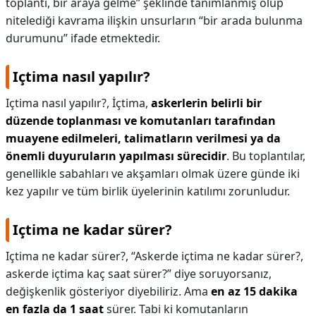
toplantı, bir araya gelme” şeklinde tanımlanmış olup
nitelediği kavrama ilişkin unsurların “bir arada bulunma
KAPLICALAR
durumunu” ifade etmektedir.
İLETİŞİM
Içtima nasıl yapılır?
Içtima nasıl yapılır?,
İçtima,
askerlerin belirli bir
düzende toplanması ve komutanları tarafından
muayene edilmeleri, talimatların verilmesi ya da
önemli duyuruların yapılması sürecidir
. Bu toplantılar,
genellikle sabahları ve akşamları olmak üzere günde iki
kez yapılır ve tüm birlik üyelerinin katılımı zorunludur.
Içtima ne kadar sürer?
Içtima ne kadar sürer?,
“Askerde içtima ne kadar sürer?,
askerde içtima kaç saat sürer?” diye soruyorsanız,
değişkenlik gösteriyor diyebiliriz. Ama
en az 15 dakika
en fazla da 1 saat
sürer. Tabi ki komutanların