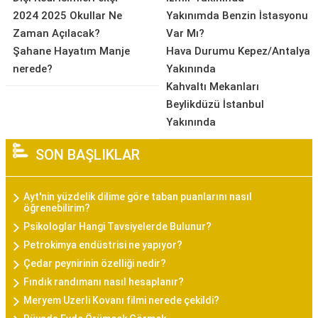
2024 2025 Okullar Ne
Yakınımda Benzin İstasyonu
Zaman Açılacak?
Var Mı?
Şahane Hayatım Manje
Hava Durumu Kepez/Antalya
nerede?
Yakınında
Kahvaltı Mekanları
Beylikdüzü İstanbul
Yakınında
SON BAŞLIKLAR
Ayt'nin yüzdelik dilime göre taban puanlarını nasıl
öğrenebilirim?
Psikologlar Hangi Tavsiyelerde Bulunur?
Petrokimya endüstrisi ne yapıyor?
Çedar peynirinin özelliği nedir?
Fındık randımanı nasıl hesaplanır?
Meryem Uzerli Kovanı filmi nerede çekildi?