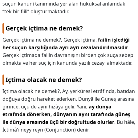
suçun kanuni tanımında yer alan hukuksal anlamdaki
“tek bir fiili” oluşturmaktadır.
Gerçek içtima ne demek?
Gerçek içtima ne demek?,
Gerçek içtima,
failin işlediği
her suçun karşılığında ayrı ayrı cezalandırılmasıdır
.
Gerçek içtimada failin davranışını birden çok suça sebep
olmakta ve her suç için kanunda yazılı cezayı almaktadır.
Içtima olacak ne demek?
Içtima olacak ne demek?,
Ay, yerküresi etrâfında, batıdan
doğuya doğru hareket ederken, Dünyâ ile Güneş arasına
girince, üçü de aynı hizâya gelir. Yani,
ay dünya
etrafında dönerken, dünyanın aynı tarafında güneş
ile dünya arasında üçü bir doğrultuda olurlar
. Bu hâle,
İctimâ'ı neyyireyn (Conjunction) denir.