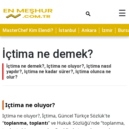
×
☰
ASTROLOJİ
MasterChef Kim Elendi?
İstanbul
Ankara
İzmir
Burs
SAĞLIK
YEMEK
İçtima ne demek?
TARİFLERİ
GEZİLECEK
İçtima ne demek?, Içtima ne oluyor?, Içtima nasıl
YERLER
yapılır?, Içtima ne kadar sürer?, Içtima olunca ne
olur?
CİLT
BAKIMI
NEDİR
Içtima ne oluyor?
KAMP
Içtima ne oluyor?,
İçtima, Güncel Türkçe Sözlük'te
ALANLARI
“
toplanma, toplantı
” ve Hukuk Sözlüğü'nde “toplanma,
HAMİLELİK