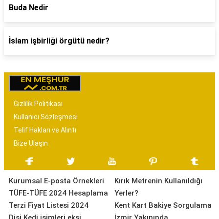
Buda Nedir
İslam işbirliği örgütü nedir?
Gizlilik Politikası
Kullanıcı Sözleşmesi
Telif Hakları ve Alıntı
Bize Ulaşın
Kurumsal E-posta Örnekleri
Kırık Metrenin Kullanıldığı
TÜFE-TÜFE 2024 Hesaplama
Yerler?
Terzi Fiyat Listesi 2024
Kent Kart Bakiye Sorgulama
Dişi Kedi isimleri ekşi
İzmir Yakınında