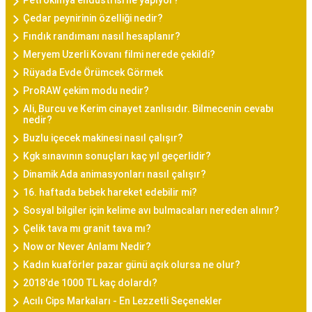
Petrokimya endüstrisi ne yapıyor?
Çedar peynirinin özelliği nedir?
Fındık randımanı nasıl hesaplanır?
Meryem Uzerli Kovanı filmi nerede çekildi?
Rüyada Evde Örümcek Görmek
ProRAW çekim modu nedir?
Ali, Burcu ve Kerim cinayet zanlısıdır. Bilmecenin cevabı
nedir?
Buzlu içecek makinesi nasıl çalışır?
Kgk sınavının sonuçları kaç yıl geçerlidir?
Dinamik Ada animasyonları nasıl çalışır?
16. haftada bebek hareket edebilir mi?
Sosyal bilgiler için kelime avı bulmacaları nereden alınır?
Çelik tava mı granit tava mı?
Now or Never Anlamı Nedir?
Kadın kuaförler pazar günü açık olursa ne olur?
2018'de 1000 TL kaç dolardı?
Acılı Cips Markaları - En Lezzetli Seçenekler