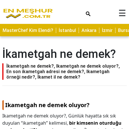
×
☰
ASTROLOJİ
MasterChef Kim Elendi?
İstanbul
Ankara
İzmir
Burs
SAĞLIK
YEMEK
İkametgah ne demek?
TARİFLERİ
GEZİLECEK
İkametgah ne demek?, Ikametgah ne demek oluyor?,
YERLER
En son ikametgah adresi ne demek?, Ikametgah
örneği nedir?, İkamet il ne demek?
CİLT
BAKIMI
NEDİR
Ikametgah ne demek oluyor?
KAMP
Ikametgah ne demek oluyor?,
Günlük hayatta sık sık
ALANLARI
duyulan “ikametgah” kelimesi,
bir kimsenin oturduğu
HAMİLELİK