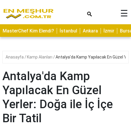
×
☰
ASTROLOJİ
MasterChef Kim Elendi?
İstanbul
Ankara
İzmir
Burs
SAĞLIK
YEMEK
TARİFLERİ
Anasayfa
Kamp Alanları
Antalya'da Kamp Yapılacak En Güzel Yerler:
GEZİLECEK
YERLER
Antalya'da Kamp
CİLT
Yapılacak En Güzel
BAKIMI
Yerler: Doğa ile İç İçe
NEDİR
KAMP
Bir Tatil
ALANLARI
HAMİLELİK