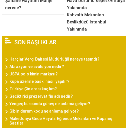
Şahane Hayatım Manje
Hava Durumu Kepez/Antalya
nerede?
Yakınında
Kahvaltı Mekanları
Beylikdüzü İstanbul
Yakınında
SON BAŞLIKLAR
Harçlar Vergi Dairesi Müdürlüğü nereye taşındı?
Abrazyon ve avülsiyon nedir?
USPA.polo kimin markası?
Kupa üzerine baskı nasıl yapılır?
Türkiye Çin arası kaç km?
Geciktirici prezervatifin adı nedir?
Yengeç burcunda güneş ne anlama geliyor?
Gib'in durum kodu ne anlama geliyor?
Makedonya Gece Hayatı: Eğlence Mekanları ve Kapanış
Saatleri