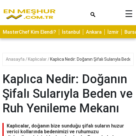
×
☰
ASTROLOJİ
MasterChef Kim Elendi?
İstanbul
Ankara
İzmir
Burs
SAĞLIK
YEMEK
TARİFLERİ
Anasayfa
Kaplıcalar
Kaplıca Nedir: Doğanın Şifalı Sularıyla Bede
GEZİLECEK
YERLER
Kaplıca Nedir: Doğanın
CİLT
Şifalı Sularıyla Beden ve
BAKIMI
Ruh Yenileme Mekanı
NEDİR
KAMP
ALANLARI
Kaplıcalar, doğanın bize sunduğu şifalı suların huzur
verici kollarında bedenimizi ve ruhumuzu
HAMİLELİK