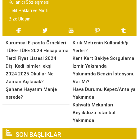
Kullanıcı Sözleşmesi
Telif Hakları ve Alıntı
Bize Ulaşın
Kurumsal E-posta Örnekleri
Kırık Metrenin Kullanıldığı
TÜFE-TÜFE 2024 Hesaplama
Yerler?
Terzi Fiyat Listesi 2024
Kent Kart Bakiye Sorgulama
Dişi Kedi isimleri ekşi
İzmir Yakınında
2024 2025 Okullar Ne
Yakınımda Benzin İstasyonu
Zaman Açılacak?
Var Mı?
Şahane Hayatım Manje
Hava Durumu Kepez/Antalya
nerede?
Yakınında
Kahvaltı Mekanları
Beylikdüzü İstanbul
Yakınında
SON BAŞLIKLAR