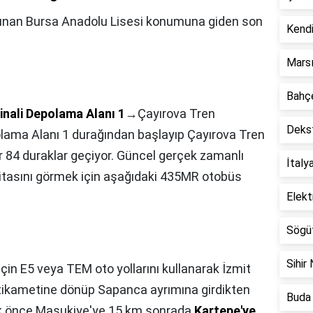
unan Bursa Anadolu Lisesi konumuna giden son
Kendi
Marsı
Bahçe
nali Depolama Alanı 1
‎→Çayırova Tren
Dekst
lama Alanı 1 durağından başlayıp Çayırova Tren
 84 duraklar geçiyor. Güncel gerçek zamanlı
İtaly
itasını görmek için aşağıdaki 435MR otobüs
Elekt
Sögüt
Sihir 
çin E5 veya TEM oto yollarını kullanarak İzmit
stikametine dönüp Sapanca ayrımına girdikten
Buda 
ek önce Maşukiye'ye 15 km sonrada
Kartepe'ye