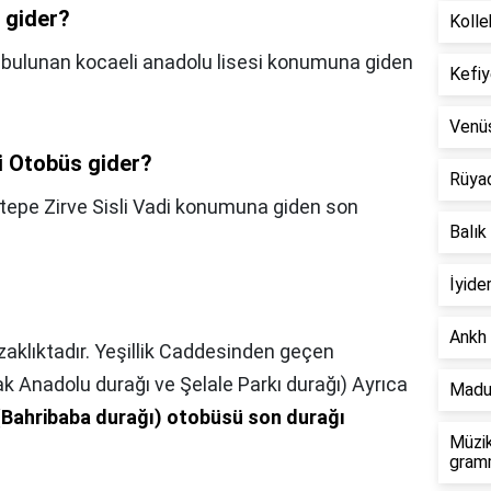
 gider?
Kolle
e bulunan kocaeli anadolu lisesi konumuna giden
Kefiy
Venü
i Otobüs gider?
Rüya
rtepe Zirve Sisli Vadi konumuna giden son
Balık
İyide
Ankh 
aklıktadır. Yeşillik Caddesinden geçen
nak Anadolu durağı ve Şelale Parkı durağı) Ayrıca
Madu
Bahribaba durağı) otobüsü son durağı
Müzik
gramm