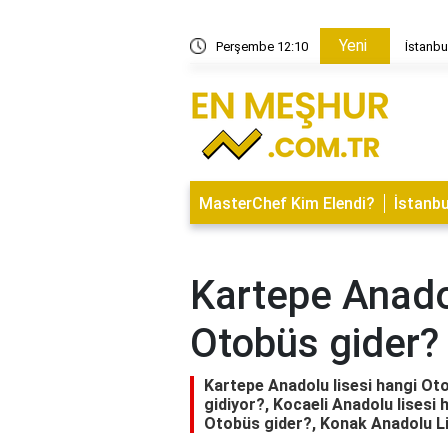
Yeni
Perşembe 12:10
İstanbul'dan Tekirda
MasterChef Kim Elendi?
İstanbu
Kartepe Anadol
Otobüs gider?
Kartepe Anadolu lisesi hangi Ot
gidiyor?, Kocaeli Anadolu lisesi
Otobüs gider?, Konak Anadolu L