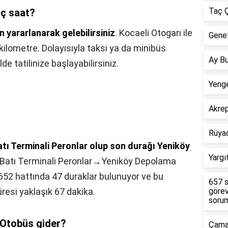
Taç Ç
aç saat?
 yararlanarak gelebilirsiniz
. Kocaeli Otogarı ile
Genel
ilometre. Dolayısıyla taksi ya da minibüs
Ay Bu
de tatilinize başlayabilirsiniz.
Yenge
Akre
Rüya
Batı Terminali Peronlar olup son durağı Yeniköy
Yargı
 (Batı Terminali Peronlar‎→Yeniköy Depolama
i: 652 hattında 47 duraklar bulunuyor ve bu
657 s
resi yaklaşık 67 dakika.
görev
sorum
 Otobüs gider?
Çamar