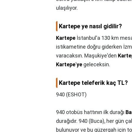
ulaşılıyor.
Kartepe ye nasıl gidilir?
Kartepe
İstanbul'a 130 km mesa
istikametine doğru giderken İzmi
varacaksın. Maşukiye'den
Karte
Kartepe
'
ye
geleceksin.
Kartepe teleferik kaç TL?
940 (ESHOT)
940 otobüs hattının ilk durağı
Ba
durağıdır. 940 (Buca), her gün çal
bulunuyor ve bu güzergah için t