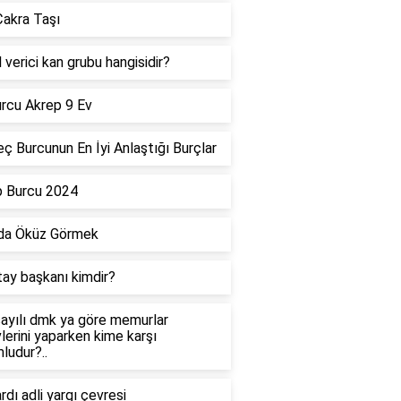
akra Taşı
 verici kan grubu hangisidir?
rcu Akrep 9 Ev
ç Burcunun En İyi Anlaştığı Burçlar
p Burcu 2024
da Öküz Görmek
tay başkanı kimdir?
ayılı dmk ya göre memurlar
lerini yaparken kime karşı
ludur?..
dı adli yargı çevresi