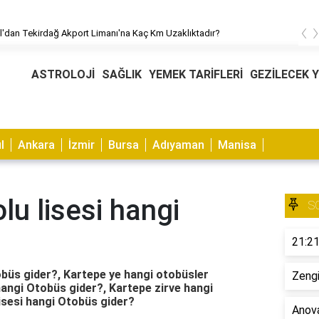
‹
ğ Akport Limanı'na Kaç Km Uzaklıktadır?
İstanbul'
ASTROLOJİ
SAĞLIK
YEMEK TARİFLERİ
GEZİLECEK 
l
Ankara
İzmir
Bursa
Adıyaman
Manisa
u lisesi hangi
S
21:21
obüs gider?, Kartepe ye hangi otobüsler
Zengi
 hangi Otobüs gider?, Kartepe zirve hangi
isesi hangi Otobüs gider?
Anova