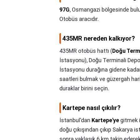
97G
, Osmangazi bölgesinde bul
Otobüs aracıdır.
435MR nereden kalkıyor?
435MR otobüs hattı (
Doğu Termi
İstasyonu), Doğu Terminali Depo
İstasyonu durağına gidene kadar
saatleri bulmak ve güzergah har
duraklar birini seçin.
Kartepe nasıl çıkılır?
İstanbul'dan
Kartepe'ye
gitmek i
doğu çıkışından çıkıp Sakarya i
sonra yaklaşık 6 km takip eder