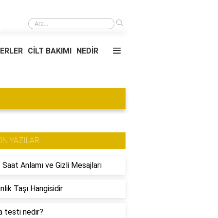
›
dan Tekirdağ Akport Limanı'na Kaç Km Uzaklıktadır?
YERLER
CİLT BAKIMI
NEDİR
ON YAZILAR
 Saat Anlamı ve Gizli Mesajları
nlik Taşı Hangisidir
 testi nedir?