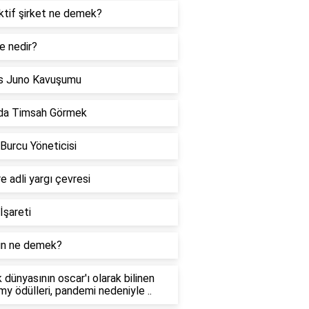
ktif şirket ne demek?
e nedir?
s Juno Kavuşumu
da Timsah Görmek
 Burcu Yöneticisi
re adli yargı çevresi
İşareti
n ne demek?
 dünyasının oscar'ı olarak bilinen
y ödülleri, pandemi nedeniyle ..