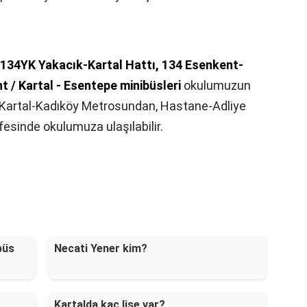
 134YK Yakacık-Kartal Hattı, 134 Esenkent-
t / Kartal - Esentepe minibüsleri
okulumuzun
 Kartal-Kadıköy Metrosundan, Hastane-Adliye
esinde okulumuza ulaşılabilir.
büs
Necati Yener kim?
Kartalda kaç lise var?