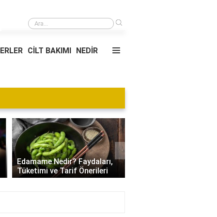
›
Açığa satışa neden yasak geldi?
YERLER
CİLT BAKIMI
NEDİR
Blog
›
Villa Kapısı Tasarım Tr
Edamame Nedir? Faydaları,
| Modern, Klasik ve
Tüketimi ve Tarif Önerileri
Minimalist Modeller