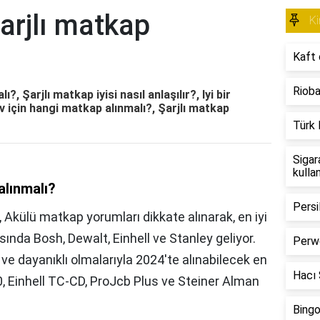
arjlı matkap
Ki
Kaft 
Rioba
, Şarjlı matkap iyisi nasıl anlaşılır?, Iyi bir
v için hangi matkap alınmalı?, Şarjlı matkap
Türk 
Sigar
kulla
alınmalı?
Persi
r?, Akülü matkap yorumları dikkate alınarak, en iyi
ında Bosh, Dewalt, Einhell ve Stanley geliyor.
Perwo
ve dayanıklı olmalarıyla 2024'te alınabilecek en
Hacı Ş
0, Einhell TC-CD, ProJcb Plus ve Steiner Alman
Bingo