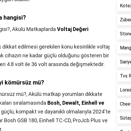
Kotex
a hangisi?
Züber
gisi?,
Akülü Matkaplarda
Voltaj Değeri
Stone
 dikkat edilmesi gerekilen konu kesinlikle voltaj
Mango
rak cihazın ne kadar güçlü olduğunu gösteren bir
Sariy
ğeri 4.8 volt ile 36 volt arasında değişmektedir.
Tvs R
iyi kömürsüz mü?
Lorea
ömürsüz mü?,
Akülü matkap yorumları dikkate
rkaları sıralamasında
Bosh, Dewalt, Einhell ve
Cheet
, güçlü, kompakt ve dayanıklı olmalarıyla 2024'te
Sütaş
plar Bosh GSB 180, Einhell TC-CD, ProJcb Plus ve
r.