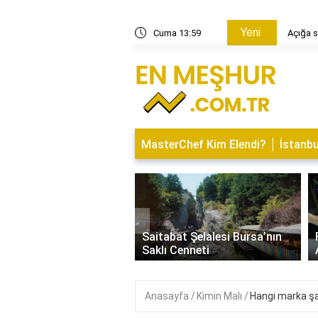
Yeni
n yasak geldi?
Cuma 13:59
Açığa s
MasterChef Kim Elendi?
İstanbu
‹
İsminin Anlamı Nedir?
Saitabat Şelalesi Bursa’nın
 ve Özellikleri
Saklı Cenneti
Anasayfa
Kimin Malı
Hangi marka şa