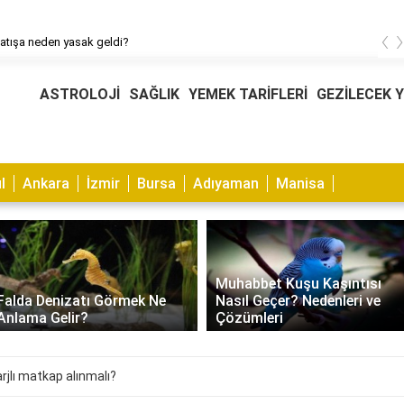
‹
atışa neden yasak geldi?
ASTROLOJİ
SAĞLIK
YEMEK TARİFLERİ
GEZİLECEK 
l
Ankara
İzmir
Bursa
Adıyaman
Manisa
Muhabbet Kuşu Kaşıntısı
Falda Denizatı Görmek Ne
Nasıl Geçer? Nedenleri ve
Anlama Gelir?
Çözümleri
rjlı matkap alınmalı?