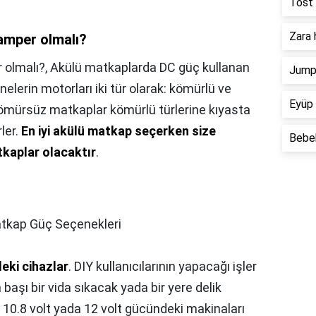
Tost 
Zara 
 amper olmalı?
 olmalı?,
Akülü matkaplarda DC güç kullanan
Jump 
elerin motorları iki tür olarak: kömürlü ve
Eyüp 
 Kömürsüz matkaplar kömürlü türlerine kıyasta
ler.
En iyi akülü matkap seçerken size
Bebek
kaplar olacaktır
.
atkap Güç Seçenekleri
eki cihazlar
. DIY kullanıcılarının yapacağı işler
n başı bir vida sıkacak yada bir yere delik
sa 10.8 volt yada 12 volt gücündeki makinaları