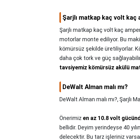
Şarjlı matkap kaç volt kaç
Şarjlı matkap kaç volt kaç amper
motorlar monte ediliyor. Bu makin
kömürsüz şekilde üretiliyorlar.
daha çok tork ve güç sağlayabilir
tavsiyemiz kömürsüz akülü mat
DeWalt Alman malı mı?
DeWalt Alman malı mı?,
Şarjlı M
Önerimiz
en az 10.8 volt gücünd
bellidir. Deyim yerindeyse 40 yılı
delecektir. Bu tarz işleriniz var