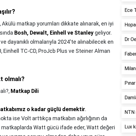
Ece T
aşılır?
,
Akülü matkap yorumları dikkate alınarak, en iyi
Hopar
asında
Bosh, Dewalt, Einhell ve Stanley
geliyor.
Dr Oe
ve dayanıklı olmalarıyla 2024'te alınabilecek en
0, Einhell TC-CD, ProJcb Plus ve Steiner Alman
Faber
Milan
tt olmalı?
Pınar
alı?,
Matkap Dili
Damla
matkabımız o kadar güçlü demektir
.
NTN r
a ise Volt arttıkça matkabın ağırlığının da
Lux k
u matkaplarda Watt gücü ifade eder, Watt değeri