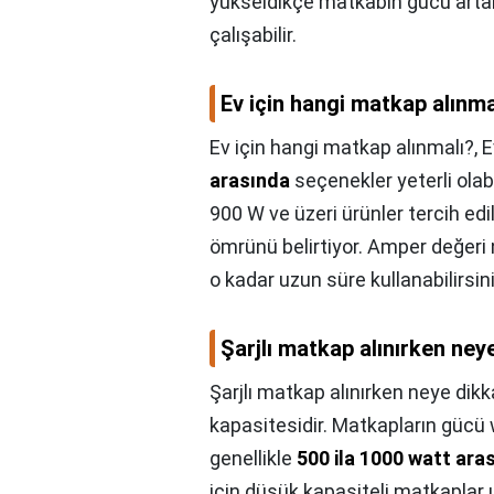
yükseldikçe matkabın gücü arta
çalışabilir.
Ev için hangi matkap alınma
Ev için hangi matkap alınmalı?,
E
arasında
seçenekler yeterli olab
900 W ve üzeri ürünler tercih ed
ömrünü belirtiyor. Amper değeri
o kadar uzun süre kullanabilirsini
Şarjlı matkap alınırken ney
Şarjlı matkap alınırken neye dikk
kapasitesidir. Matkapların gücü w
genellikle
500 ila 1000 watt aras
için düşük kapasiteli matkaplar u