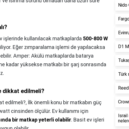
r ve ısınma sorunu olmadan daha uzun süre
Nido 
Fargo
lı?
Evinr
v işlerinde kullanılacak matkaplarda
500-800 W
D1 Mi
iliyor. Eğer zımparalama işlemi de yapılacaksa
ilebilir. Amper: Akülü matkaplarda batarya
Tukaş
 ne kadar yüksekse matkabı bir şarj sonrasında
z.
Türk 
Reede
e dikkat edilmeli?
Crown
at edilmeli?,
İlk önemli konu bir matkabın güç
att cinsinden ölçülür. Ev kullanımı için
Israi
ında bir matkap yeterli olabilir
. Basit ev işleri
neler
ygun olabilir.