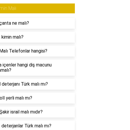
min Malı
çanta ne malı?
 kimin malı?
Malı Telefonlar hangisi?
a içenler hangi diş macunu
nmalı?
l deterjanı Türk malı mı?
ll yerli malı mı?
akir israil malı mıdır?
 deterjanlar Türk malı mı?