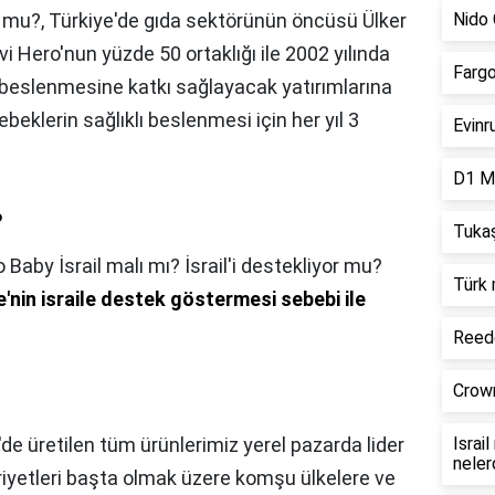
r mu?,
Türkiye'de gıda sektörünün öncüsü Ülker
Nido 
Hero'nun yüzde 50 ortaklığı ile 2002 yılında
Fargo
 beslenmesine katkı sağlayacak yatırımlarına
eklerin sağlıklı beslenmesi için her yıl 3
Evinr
D1 Mi
?
Tukaş
 Baby İsrail malı mı? İsrail'i destekliyor mu?
Türk 
e'nin israile destek göstermesi sebebi ile
Reede
Crown
'de üretilen tüm ürünlerimiz yerel pazarda lider
Israi
neler
riyetleri başta olmak üzere komşu ülkelere ve