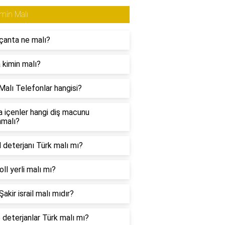
min Malı
çanta ne malı?
 kimin malı?
Malı Telefonlar hangisi?
a içenler hangi diş macunu
nmalı?
l deterjanı Türk malı mı?
ll yerli malı mı?
akir israil malı mıdır?
 deterjanlar Türk malı mı?