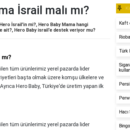
a İsrail malı mı?
Ki
Kaft 
Hero İsrail'in mi?, Hero Baby Mama hangi
 ait?, Hero Baby israil'e destek veriyor mu?
Rioba
Türk 
ı mı?
Sigar
tilen tüm ürünlerimiz yerel pazarda lider
kulla
riyetleri başta olmak üzere komşu ülkelere ve
Persi
 Ayrıca Hero Baby, Türkiye'de üretim yapan ilk
Perwo
Hacı Ş
ilen tüm ürünlerimiz yerel pazarda lider
Bingo