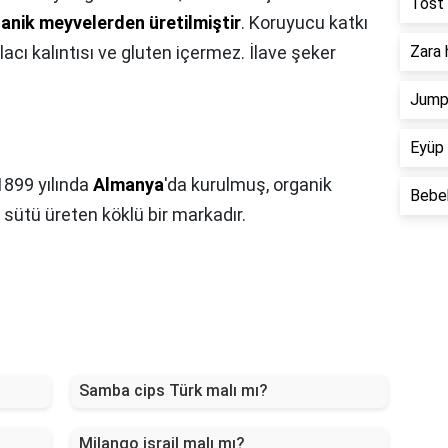
Tost 
ganik meyvelerden üretilmiştir
. Koruyucu katkı
ilacı kalıntısı ve gluten içermez. İlave şeker
Zara 
Jump 
Eyüp 
1899 yılında
Almanya
'da kurulmuş, organik
Bebek
ütü üreten köklü bir markadır.
Samba cips Türk malı mı?
Milango israil malı mı?