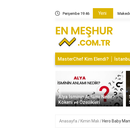
Yeni
Makedonya Gece Hayatı: Eğlence Mekanları ve 
Perşembe 19:46
MasterChef Kim Elendi?
İstanbu
‹
ı Tasarım Trendleri
lasik ve
Alya İsminin Anlamı Nedir?
Saita
 Modeller
Kökeni ve Özellikleri
Saklı
Anasayfa
Kimin Malı
Hero Baby Mama