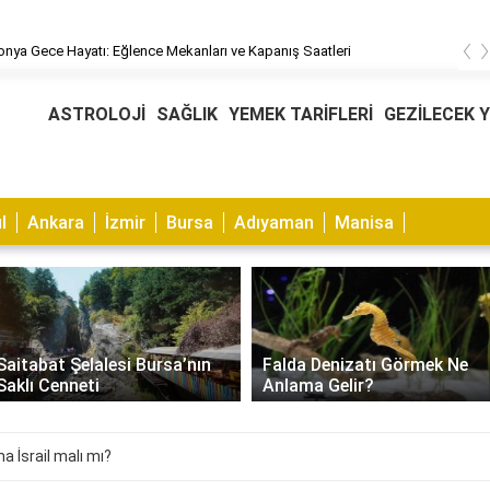
‹
Kapanış Saatleri
Makedonya Gece Hayatı: Eğlence Mek
ASTROLOJİ
SAĞLIK
YEMEK TARİFLERİ
GEZİLECEK 
l
Ankara
İzmir
Bursa
Adıyaman
Manisa
bat Şelalesi Bursa’nın
Falda Denizatı Görmek Ne
 Cenneti
Anlama Gelir?
 İsrail malı mı?