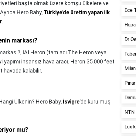
riyetleri başta olmak üzere komşu ülkelere ve
Ece T
 Ayrıca Hero Baby,
Türkiye'de üretim yapan ilk
r
.
Hopar
Dr Oe
enin markası?
markası?,
IAI Heron (tam adı The Heron veya
Faber
yi yapımı insansız hava aracı. Heron 35.000 feet
Milan
 havada kalabilir.
Pınar
Damla
Hangi Ülkenin? Hero Baby,
İsviçre
'de kurulmuş
NTN r
Lux k
veriyor mu?