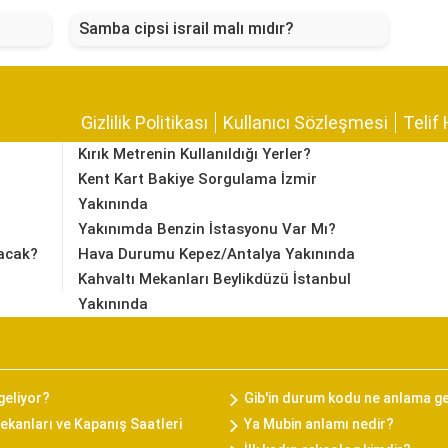
Samba cipsi israil malı mıdır?
Gizlilik Politikası
Kullanıcı Sözleşmesi
Telif 
Kırık Metrenin Kullanıldığı Yerler?
Kent Kart Bakiye Sorgulama İzmir
Yakınında
Yakınımda Benzin İstasyonu Var Mı?
acak?
Hava Durumu Kepez/Antalya Yakınında
Kahvaltı Mekanları Beylikdüzü İstanbul
Yakınında
geliyor?
Gib'in durum kodu ne anlama ge
kanları ve Kapanış Saatleri
Ya Mubin anlamı nedir?