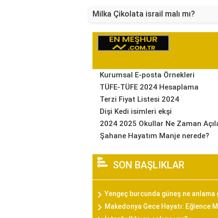
Milka Çikolata israil malı mı?
Kurumsal E-posta Örnekleri
TÜFE-TÜFE 2024 Hesaplama
Terzi Fiyat Listesi 2024
Dişi Kedi isimleri ekşi
2024 2025 Okullar Ne Zaman Açıl
Şahane Hayatım Manje nerede?
SON BAŞLIKLAR
Yengeç burcunda güneş ne anlama 
Makedonya Gece Hayatı: Eğlence Me