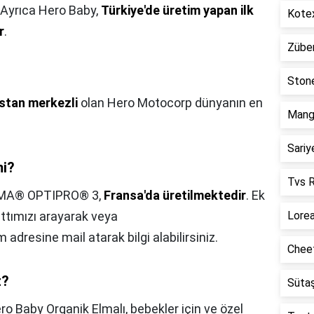
 Ayrıca Hero Baby,
Türkiye'de üretim yapan ilk
Kotex
r
.
Züber
Stone
stan merkezli
olan Hero Motocorp dünyanın en
Mango
Sariy
mi?
Tvs R
MA® OPTIPRO® 3,
Fransa'da üretilmektedir
. Ek
attımızı arayarak veya
Lorea
om
adresine mail atarak bilgi alabilirsiniz.
Cheet
t?
Sütaş
ro Baby Organik Elmalı, bebekler için ve özel