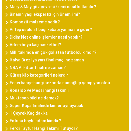
Mary & May göz çevresi kremi nasıl kullanılır?
Binanın yaşı ekspertiz için önemli mi?
Kompozit malzeme nedir?
Antep usulü at başı kebabı yanına ne gider?
Didim Net online işlemler nasıl yapılır?
Adem boyu kaç basketbol?
Milli takımda en çok gol atan futbolcu kimdir?
İtalya Brezilya yarı final maçı ne zaman
NBA All-Star finali ne zaman?
Güreş kilo kategorileri nelerdir
Fenerbahçe hangi sezonda namağlup şampiyon oldu
Ronaldo ve Messi hangi takımlı
Müktesap bilgi ne demek?
Süper Kupa finalinde kimler oynayacak
1 Çeyrek Kaç dakika
En kısa boylu adam kimdir?
Ferdi Tayfur Hangi Takımı Tutuyor?