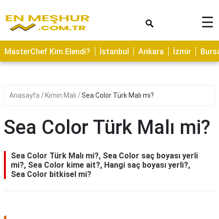
×
☰
ASTROLOJİ
MasterChef Kim Elendi?
İstanbul
Ankara
İzmir
Burs
SAĞLIK
YEMEK
TARİFLERİ
Anasayfa
Kimin Malı
Sea Color Türk Malı mi?
GEZİLECEK
YERLER
Sea Color Türk Malı mi?
CİLT
BAKIMI
Sea Color Türk Malı mi?, Sea Color saç boyası yerli
mi?, Sea Color kime ait?, Hangi saç boyası yerli?,
NEDİR
Sea Color bitkisel mi?
KAMP
ALANLARI
HAMİLELİK