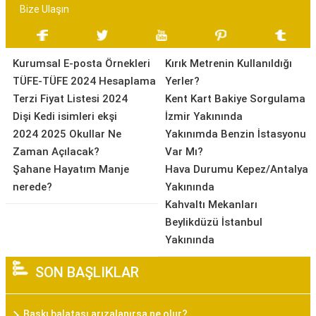
Bize Ulaşın
Kurumsal E-posta Örnekleri
Kırık Metrenin Kullanıldığı
TÜFE-TÜFE 2024 Hesaplama
Yerler?
Terzi Fiyat Listesi 2024
Kent Kart Bakiye Sorgulama
Dişi Kedi isimleri ekşi
İzmir Yakınında
2024 2025 Okullar Ne
Yakınımda Benzin İstasyonu
Zaman Açılacak?
Var Mı?
Şahane Hayatım Manje
Hava Durumu Kepez/Antalya
nerede?
Yakınında
Kahvaltı Mekanları
Beylikdüzü İstanbul
Yakınında
SON BAŞLIKLAR
Baskı balatası arızalanırsa ne olur?