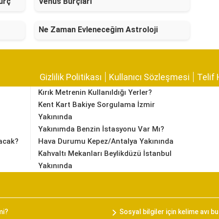
urç
Venüs Burçları
Ne Zaman Evleneceğim Astroloji
Gizlilik Politikası
Kullanıcı Sözleşmesi
Telif 
Kırık Metrenin Kullanıldığı Yerler?
Kent Kart Bakiye Sorgulama İzmir
Yakınında
Yakınımda Benzin İstasyonu Var Mı?
acak?
Hava Durumu Kepez/Antalya Yakınında
Kahvaltı Mekanları Beylikdüzü İstanbul
Yakınında
mi?
Sosyal bilgiler için kelime avı 