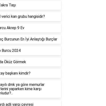
akra Taşı
 verici kan grubu hangisidir?
rcu Akrep 9 Ev
ç Burcunun En İyi Anlaştığı Burçlar
p Burcu 2024
da Öküz Görmek
tay başkanı kimdir?
ayılı dmk ya göre memurlar
lerini yaparken kime karşı
ludur?..
dı adli yargı çevresi