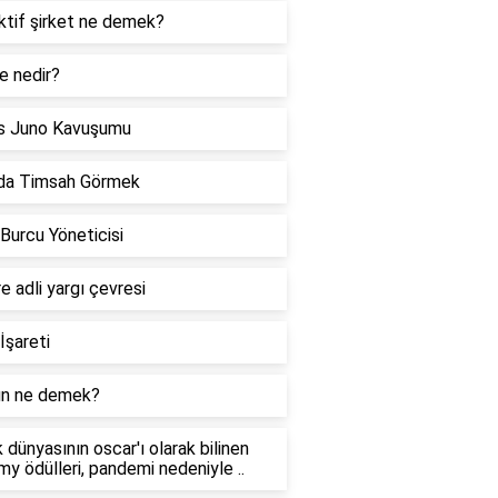
ktif şirket ne demek?
e nedir?
s Juno Kavuşumu
da Timsah Görmek
 Burcu Yöneticisi
re adli yargı çevresi
İşareti
n ne demek?
 dünyasının oscar'ı olarak bilinen
y ödülleri, pandemi nedeniyle ..