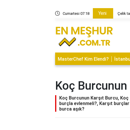
Yeni
it tava mı?
Cumartesi 07:18
Çelik t
MasterChef Kim Elendi?
İstanbu
Koç Burcunun 
Koç Burcunun Karşıt Burcu, Koç
burçla evlenmeli?, Karşıt burçlar
burca aşık?