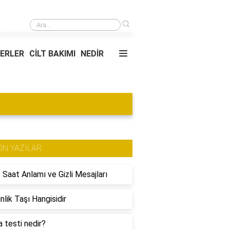
›
Çelik tava mı granit tava mı?
YERLER
CİLT BAKIMI
NEDİR
ON YAZILAR
 Saat Anlamı ve Gizli Mesajları
nlik Taşı Hangisidir
 testi nedir?