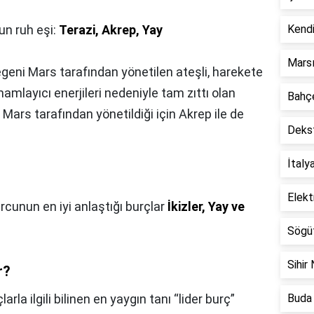
n ruh eşi:
Terazi, Akrep, Yay
Kendi
Marsı
geni Mars tarafından yönetilen ateşli, harekete
mlayıcı enerjileri nedeniyle tam zıttı olan
Bahçe
ir. Mars tarafından yönetildiği için Akrep ile de
Dekst
İtaly
Elekt
rcunun en iyi anlaştığı burçlar
İkizler, Yay ve
Sögüt
Sihir 
r?
larla ilgili bilinen en yaygın tanı “lider burç”
Buda 