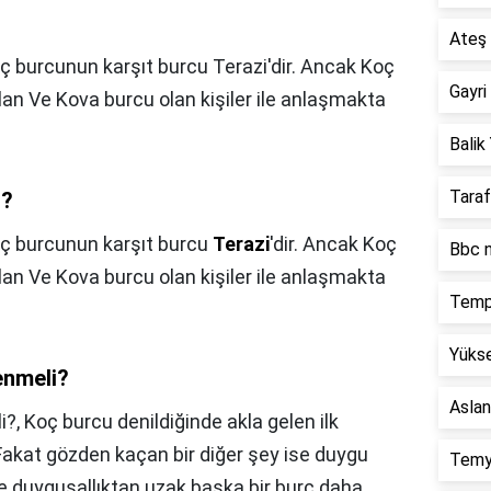
Ateş 
 burcunun karşıt burcu Terazi'dir. Ancak Koç
Gayri
an Ve Kova burcu olan kişiler ile anlaşmakta
Balik 
Taraf
z?
ç burcunun karşıt burcu
Terazi
'dir. Ancak Koç
Bbc n
an Ve Kova burcu olan kişiler ile anlaşmakta
Temp
Yükse
enmeli?
Aslan
i?,
Koç burcu denildiğinde akla gelen ilk
k. Fakat gözden kaçan bir diğer şey ise duygu
Temy
 duygusallıktan uzak başka bir burç daha