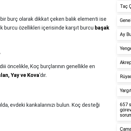
Taç Ç
 bir burç olarak dikkat çeken balık elementi ise
Genel
k burcu özellikleri içerisinde karşıt burcu
başak
Ay Bu
Yenge
?
Akre
iii öncelikle, Koç burçlarının genellikle en
Aslan, Yay ve Kova
'dır.
Rüya
Yargı
ulda, evdeki kankalarınızı bulun. Koç desteği
657 s
görev
sorum
Çamar