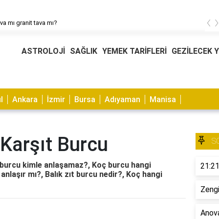
‹
ava mı granit tava mı?
ASTROLOJİ
SAĞLIK
YEMEK TARİFLERİ
GEZİLECEK 
l
Ankara
İzmir
Bursa
Adıyaman
Manisa
Karşıt Burcu
S
 burcu kimle anlaşamaz?, Koç burcu hangi
21:21
 anlaşır mı?, Balık zıt burcu nedir?, Koç hangi
Zengi
Anova