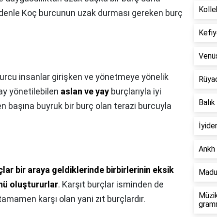
Kolle
denle Koç burcunun uzak durması gereken burç
Kefiy
Venü
urcu insanlar girişken ve yönetmeye yönelik
Rüya
ay yönetilebilen
aslan ve yay
burçlarıyla iyi
Balık
 başına buyruk bir burç olan terazi burcuyla
İyide
Ankh 
lar bir araya geldiklerinde birbirlerinin eksik
Madu
ü oluştururlar
. Karşıt burçlar isminden de
Müzik
 tamamen karşı olan yani zıt burçlardır.
gramm