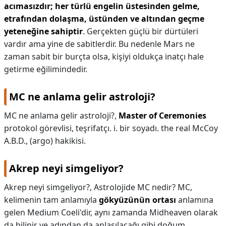
acımasızdır; her türlü engelin üstesinden gelme,
etrafından dolaşma, üstünden ve altından geçme
yeteneğine sahiptir
. Gerçekten güçlü bir dürtüleri
vardır ama yine de sabitlerdir. Bu nedenle Mars ne
zaman sabit bir burçta olsa, kişiyi oldukça inatçı hale
getirme eğilimindedir.
MC ne anlama gelir astroloji?
MC ne anlama gelir astroloji?,
Master of Ceremonies
protokol görevlisi, teşrifatçı. i. bir soyadı. the real McCoy
A.B.D., (argo) hakikisi.
Akrep neyi simgeliyor?
Akrep neyi simgeliyor?,
Astrolojide MC nedir? MC,
kelimenin tam anlamıyla
gökyüzünün ortası
anlamına
gelen Medium Coeli'dir, aynı zamanda Midheaven olarak
da bilinir ve adından da anlaşılacağı gibi doğum