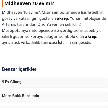
Midheaven 10 ev mi?
Midheaven 10 ev mi?,
Mısır sembolizminde Isis'le Selk'in
görev ve kutsallığını gösteren
akrep
, Yunan mitolojisinde
Artemis tarafından Orion'a verilen şekildir.2
Mezopotamya mitolojisinde ise içerdiği zehir sebebiyle
sihirli gücün ve koruyuculuğun sembolü olan
akrep
,
ayrıca aşk ve kadınlık tanrıçası İştar'ın simgesidir.
Benzer İçerikler
9 Ev Güneş
Mars Balık Burcunda