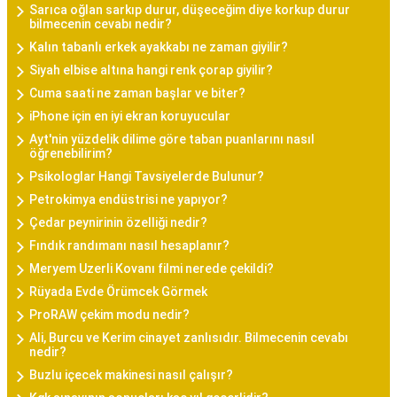
Sarıca oğlan sarkıp durur, düşeceğim diye korkup durur
bilmecenin cevabı nedir?
Kalın tabanlı erkek ayakkabı ne zaman giyilir?
Siyah elbise altına hangi renk çorap giyilir?
Cuma saati ne zaman başlar ve biter?
iPhone için en iyi ekran koruyucular
Ayt'nin yüzdelik dilime göre taban puanlarını nasıl
öğrenebilirim?
Psikologlar Hangi Tavsiyelerde Bulunur?
Petrokimya endüstrisi ne yapıyor?
Çedar peynirinin özelliği nedir?
Fındık randımanı nasıl hesaplanır?
Meryem Uzerli Kovanı filmi nerede çekildi?
Rüyada Evde Örümcek Görmek
ProRAW çekim modu nedir?
Ali, Burcu ve Kerim cinayet zanlısıdır. Bilmecenin cevabı
nedir?
Buzlu içecek makinesi nasıl çalışır?