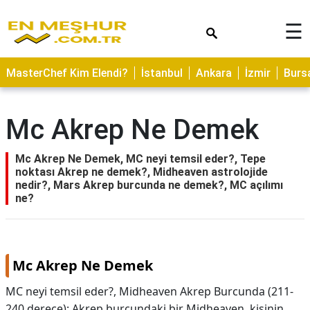
×
☰
ASTROLOJİ
MasterChef Kim Elendi?
İstanbul
Ankara
İzmir
Burs
SAĞLIK
YEMEK
Mc Akrep Ne Demek
TARİFLERİ
GEZİLECEK
Mc Akrep Ne Demek, MC neyi temsil eder?, Tepe
YERLER
noktası Akrep ne demek?, Midheaven astrolojide
nedir?, Mars Akrep burcunda ne demek?, MC açılımı
CİLT
ne?
BAKIMI
NEDİR
Mc Akrep Ne Demek
KAMP
ALANLARI
MC neyi temsil eder?, Midheaven Akrep Burcunda (211-
240 derece): Akrep burcundaki bir Midheaven, kişinin
HAMİLELİK