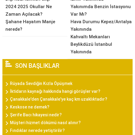
2024 2025 Okullar Ne
Yakınımda Benzin İstasyonu
Zaman Açılacak?
Var Mı?
Şahane Hayatım Manje
Hava Durumu Kepez/Antalya
nerede?
Yakınında
Kahvaltı Mekanları
Beylikdüzü İstanbul
Yakınında
SON BAŞLIKLAR
Rüyada Sevdiğin Kızla Öpüşmek
İktidarın kaynağı hakkında hangi görüşler var?
Çanakkale'den Çanakkale'ye kaç km uzaklıktadır?
Keskose ne demek?
Şerife Bacı hikayesi nedir?
Müşteri hizmet dökümü nasıl alınır?
Fındıklar nerede yetiştirilir?