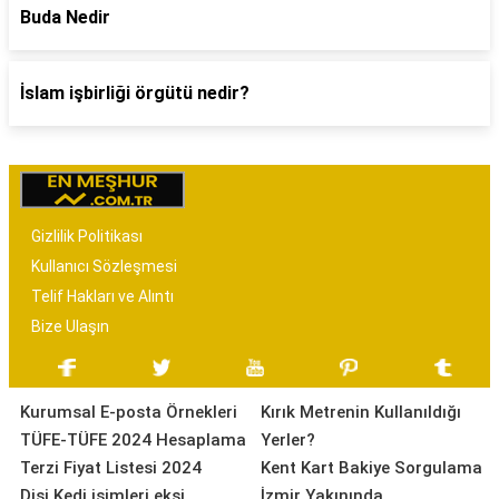
Buda Nedir
İslam işbirliği örgütü nedir?
Gizlilik Politikası
Kullanıcı Sözleşmesi
Telif Hakları ve Alıntı
Bize Ulaşın
Kurumsal E-posta Örnekleri
Kırık Metrenin Kullanıldığı
TÜFE-TÜFE 2024 Hesaplama
Yerler?
Terzi Fiyat Listesi 2024
Kent Kart Bakiye Sorgulama
Dişi Kedi isimleri ekşi
İzmir Yakınında