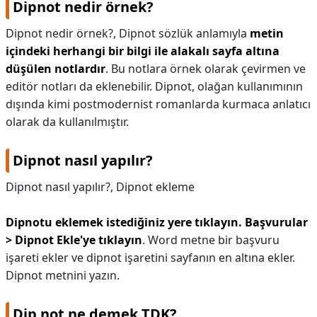
Dipnot nedir örnek?
KAPLICALAR
Dipnot nedir örnek?,
Dipnot sözlük anlamıyla
metin
içindeki herhangi bir bilgi ile alakalı sayfa altına
İLETİŞİM
düşülen notlardır
. Bu notlara örnek olarak çevirmen ve
editör notları da eklenebilir. Dipnot, olağan kullanımının
dışında kimi postmodernist romanlarda kurmaca anlatıcı
olarak da kullanılmıştır.
Dipnot nasıl yapılır?
Dipnot nasıl yapılır?,
Dipnot ekleme
Dipnotu eklemek istediğiniz yere tıklayın.
Başvurular
> Dipnot Ekle'ye tıklayın
. Word metne bir başvuru
işareti ekler ve dipnot işaretini sayfanın en altına ekler.
Dipnot metnini yazın.
Dip not ne demek TDK?