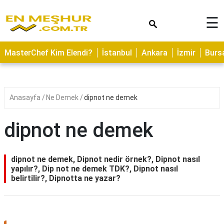
×
☰
ASTROLOJİ
MasterChef Kim Elendi?
İstanbul
Ankara
İzmir
Burs
SAĞLIK
YEMEK
TARİFLERİ
Anasayfa
Ne Demek
dipnot ne demek
GEZİLECEK
YERLER
dipnot ne demek
CİLT
BAKIMI
dipnot ne demek, Dipnot nedir örnek?, Dipnot nasıl
yapılır?, Dip not ne demek TDK?, Dipnot nasıl
NEDİR
belirtilir?, Dipnotta ne yazar?
KAMP
ALANLARI
HAMİLELİK