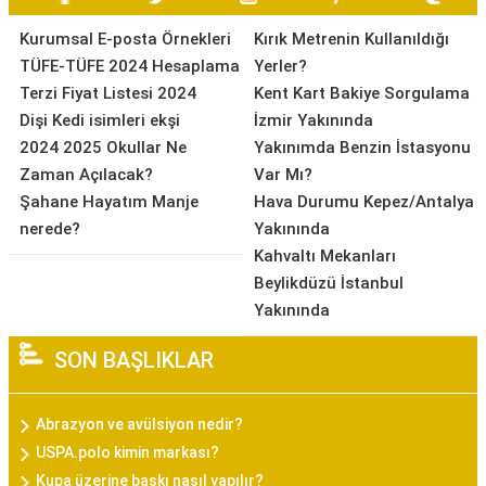
Kurumsal E-posta Örnekleri
Kırık Metrenin Kullanıldığı
TÜFE-TÜFE 2024 Hesaplama
Yerler?
Terzi Fiyat Listesi 2024
Kent Kart Bakiye Sorgulama
Dişi Kedi isimleri ekşi
İzmir Yakınında
2024 2025 Okullar Ne
Yakınımda Benzin İstasyonu
Zaman Açılacak?
Var Mı?
Şahane Hayatım Manje
Hava Durumu Kepez/Antalya
nerede?
Yakınında
Kahvaltı Mekanları
Beylikdüzü İstanbul
Yakınında
SON BAŞLIKLAR
Abrazyon ve avülsiyon nedir?
USPA.polo kimin markası?
Kupa üzerine baskı nasıl yapılır?