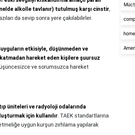
Müct
nelde alkolle tavlanır) tutulmuş karşı cinstir
,
ıları da sevip sonra yere çakılabilirler.
comp
home
Ament
duyguların etkisiyle, düşünmeden ve
 katmadan hareket eden kişilere şuursuz
ği düşüncesizce ve sorumsuzca hareket
ıp üniteleri ve radyoloji odalarında
şturmak için kullanılır
. TAEK standartlarına
etmeliğe uygun kurşun zırhlama yapılarak