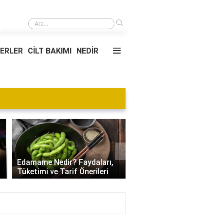
›
Çelik tava mı granit tava mı?
YERLER
CİLT BAKIMI
NEDİR
Blog
›
Villa Kapısı Tasarım Tr
Edamame Nedir? Faydaları,
| Modern, Klasik ve
Tüketimi ve Tarif Önerileri
Minimalist Modeller