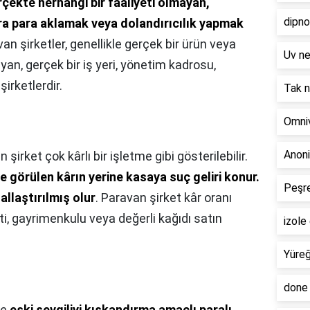
çekte herhangi bir faaliyeti olmayan,
dipn
ra para aklamak veya dolandırıcılık yapmak
van şirketler, genellikle gerçek bir ürün veya
Uv n
n, gerçek bir iş yeri, yönetim kadrosu,
irketlerdir.
Tak 
Omni
Anoni
 şirket çok kârlı bir işletme gibi gösterilebilir.
e görülen kârın yerine kasaya suç geliri konur.
Peşr
allaştırılmış olur
. Paravan şirket kâr oranı
ti, gayrimenkulu veya değerli kağıdı satın
izol
Yüreğ
done
de
eski sevgiliyi kıskandırma amaçlı paralı