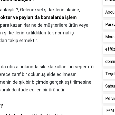
anlaşılır?,
Geleneksel şirketlerin aksine,
Abdü
yoktur ve payları da borsalarda işlem
Para
e para kazanırlar ne de müşterilere ürün veya
 şirketlerin katıldıkları tek normal iş
Mora
ları takip etmektir.
effü
domi
 da ofis alanlarında sıklıkla kullanılan seperatör
Teşe
erece zarif bir dokunuş elde edilmesini
enin de şık bir biçimde gerçekleştirilmesine
Sabun
larak da ifade edilen bir üründür.
Pelv
r?
f***i