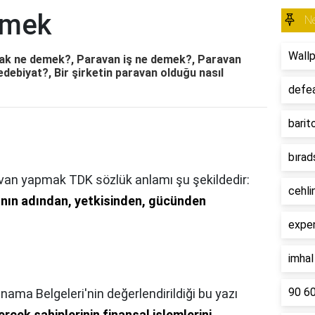
emek
N
Wall
ak ne demek?, Paravan iş ne demek?, Paravan
 edebiyat?, Bir şirketin paravan olduğu nasıl
defe
barit
bırad
van yapmak TDK sözlük anlamı şu şekildedir:
cehli
ının adından, yetkisinden, gücünden
expe
imha
90 6
ama Belgeleri'nin değerlendirildiği bu yazı
erçek sahiplerinin finansal işlemlerini,