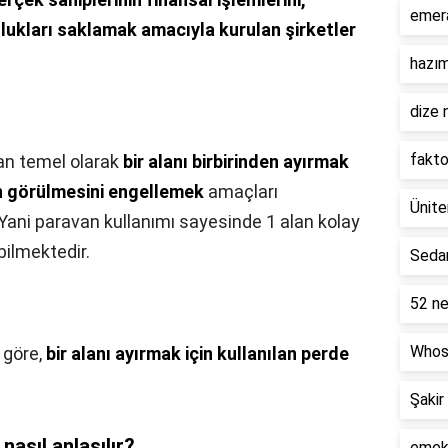
emer
uzlukları saklamak amacıyla kurulan şirketler
hazım
dize 
fakto
an temel olarak
bir alanı birbirinden ayırmak
ın görülmesini engellemek
amaçları
Ünite
Yani paravan kullanımı sayesinde 1 alan kolay
bilmektedir.
Seda
52 ne
Whos
 göre,
bir alanı ayırmak için kullanılan perde
Şakir
nasıl anlaşılır?
emekl