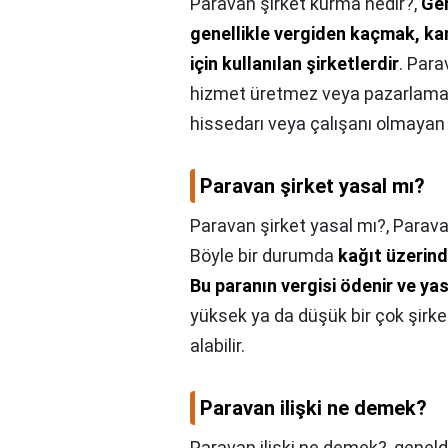
Paravan şirket kurma nedir?,
Ger
genellikle vergiden kaçmak, ka
için kullanılan şirketlerdir
. Para
hizmet üretmez veya pazarlamaya
hissedarı veya çalışanı olmayan ş
Paravan şirket yasal mı?
Paravan şirket yasal mı?,
Paravan
Böyle bir durumda
kağıt üzerind
Bu paranın vergisi ödenir ve yas
yüksek ya da düşük bir çok şirke
alabilir.
Paravan ilişki ne demek?
Paravan ilişki ne demek?,
genel