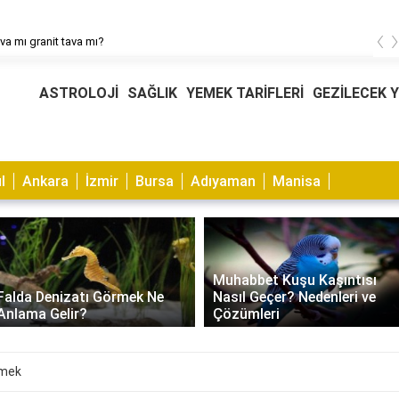
‹
ava mı granit tava mı?
ASTROLOJİ
SAĞLIK
YEMEK TARİFLERİ
GEZİLECEK 
l
Ankara
İzmir
Bursa
Adıyaman
Manisa
Muhabbet Kuşu Kaşıntısı
Falda Denizatı Görmek Ne
Nasıl Geçer? Nedenleri ve
Anlama Gelir?
Çözümleri
emek