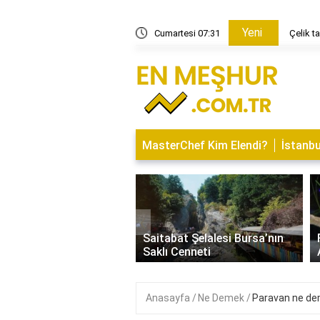
Yeni
it tava mı?
Cumartesi 07:31
Çelik t
MasterChef Kim Elendi?
İstanbu
‹
İsminin Anlamı Nedir?
Saitabat Şelalesi Bursa’nın
 ve Özellikleri
Saklı Cenneti
Anasayfa
Ne Demek
Paravan ne d