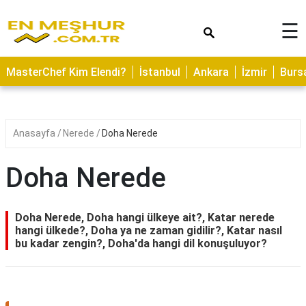
×
☰
ASTROLOJİ
MasterChef Kim Elendi?
İstanbul
Ankara
İzmir
Burs
SAĞLIK
YEMEK
TARİFLERİ
Anasayfa
Nerede
Doha Nerede
GEZİLECEK
YERLER
Doha Nerede
CİLT
BAKIMI
Doha Nerede, Doha hangi ülkeye ait?, Katar nerede
hangi ülkede?, Doha ya ne zaman gidilir?, Katar nasıl
NEDİR
bu kadar zengin?, Doha'da hangi dil konuşuluyor?
KAMP
ALANLARI
HAMİLELİK