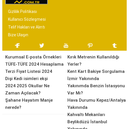
Gizlilik Politikası
Kullanıcı Sözleşmesi
Telif Hakları ve Alıntı
Bize Ulaşın
Kurumsal E-posta Örnekleri
Kırık Metrenin Kullanıldığı
TÜFE-TÜFE 2024 Hesaplama
Yerler?
Terzi Fiyat Listesi 2024
Kent Kart Bakiye Sorgulama
Dişi Kedi isimleri ekşi
İzmir Yakınında
2024 2025 Okullar Ne
Yakınımda Benzin İstasyonu
Zaman Açılacak?
Var Mı?
Şahane Hayatım Manje
Hava Durumu Kepez/Antalya
nerede?
Yakınında
Kahvaltı Mekanları
Beylikdüzü İstanbul