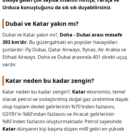
ülkeye gelen çok sayıda insanın Hintçe, Farsça ve
Urduca konuştuğunu da sık sık duyabilirsiniz
.
Dubai ve Katar yakın mı?
Dubai ve Katar yakın mı?,
Doha - Dubai arası mesafe
393 km'dir
. Bu güzergahtaki en popüler havayolları
şunlardır: Fly Dubai, Qatar Airways, flynas, Air Arabia ve
Etihad Airways. Doha ve Dubai arasında 401 direkt uçuş
vardır.
Katar neden bu kadar zengin?
Katar neden bu kadar zengin?,
Katar
ekonomisi, temel
olarak petrol ve sıvılaştırılmış doğal gaz üretimine dayalı
olup toplam devlet gelirlerinin %70'inden fazlasını,
GSYİH'in %60'ından fazlasını ve ihracat gelirlerinin
%85'inden fazlasını oluşturmaktadır. Petrol sayesinde
Katar
dünyanın kişi başına düşen millî geliri en yüksek