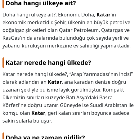
Doha hangi ülkeye ait?
KAPLICALAR
Doha hangi ülkeye ait?,
Ekonomi. Doha,
Katar
'ın
ekonomik merkezidir. Şehir, ülkenin en büyük petrol ve
İLETİŞİM
doğalgaz şirketleri olan Qatar Petroleum, Qatargas ve
RasGas'ın da aralarında bulunduğu çok sayıda yerli ve
yabancı kuruluşun merkezine ev sahipliği yapmaktadır.
Katar nerede hangi ülkede?
Katar nerede hangi ülkede?,
“Arap Yarımadası'nın incisi”
olarak adlandırılan
Katar
, ana karadan denize doğru
uzanan şekliyle bu isme layık görülmüştür. Kompakt
ülkemizin sınırları kuzeyde Batı Asya'daki Basra
Körfezi'ne doğru uzanır. Güneyde ise Suudi Arabistan ile
komşu olan
Katar
, geri kalan sınırları boyunca sadece
sakin sularla buluşur.
Doha ya ne zaman gidilir?