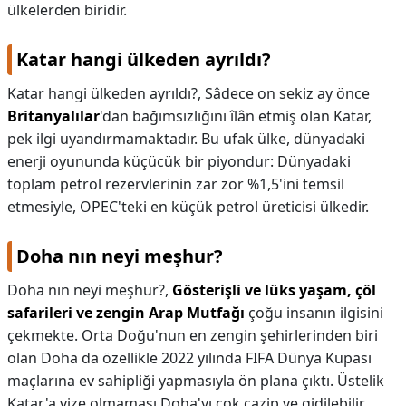
ülkelerden biridir.
Katar hangi ülkeden ayrıldı?
Katar hangi ülkeden ayrıldı?,
Sâdece on sekiz ay önce
Britanyalılar
'dan bağımsızlığını îlân etmiş olan Katar,
pek ilgi uyandırmamaktadır. Bu ufak ülke, dünyadaki
enerji oyununda küçücük bir piyondur: Dünyadaki
toplam petrol rezervlerinin zar zor %1,5'ini temsil
etmesiyle, OPEC'teki en küçük petrol üreticisi ülkedir.
Doha nın neyi meşhur?
Doha nın neyi meşhur?,
Gösterişli ve lüks yaşam, çöl
safarileri ve zengin Arap Mutfağı
çoğu insanın ilgisini
çekmekte. Orta Doğu'nun en zengin şehirlerinden biri
olan Doha da özellikle 2022 yılında FIFA Dünya Kupası
maçlarına ev sahipliği yapmasıyla ön plana çıktı. Üstelik
Katar'a vize olmaması Doha'yı çok cazip ve gidilebilir