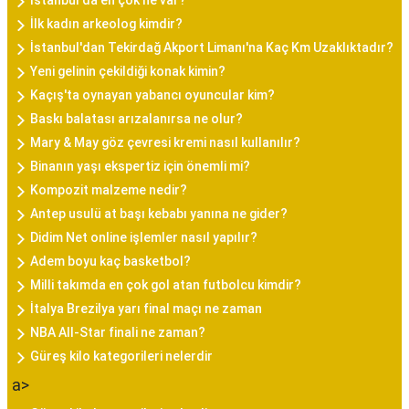
İstanbul'da en çok ne var?
İlk kadın arkeolog kimdir?
İstanbul'dan Tekirdağ Akport Limanı'na Kaç Km Uzaklıktadır?
Yeni gelinin çekildiği konak kimin?
Kaçış'ta oynayan yabancı oyuncular kim?
Baskı balatası arızalanırsa ne olur?
Mary & May göz çevresi kremi nasıl kullanılır?
Binanın yaşı ekspertiz için önemli mi?
Kompozit malzeme nedir?
Antep usulü at başı kebabı yanına ne gider?
Didim Net online işlemler nasıl yapılır?
Adem boyu kaç basketbol?
Milli takımda en çok gol atan futbolcu kimdir?
İtalya Brezilya yarı final maçı ne zaman
NBA All-Star finali ne zaman?
Güreş kilo kategorileri nelerdir
a>