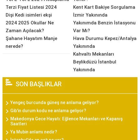
Terzi Fiyat Listesi 2024
Kent Kart Bakiye Sorgulama
Dişi Kedi isimleri ekşi
İzmir Yakınında
2024 2025 Okullar Ne
Yakınımda Benzin İstasyonu
Zaman Açılacak?
Var Mı?
Şahane Hayatım Manje
Hava Durumu Kepez/Antalya
nerede?
Yakınında
Kahvaltı Mekanları
Beylikdüzü İstanbul
Yakınında
SON BAŞLIKLAR
Yengeç burcunda güneş ne anlama geliyor?
Gib'in durum kodu ne anlama geliyor?
Makedonya Gece Hayatı: Eğlence Mekanları ve Kapanış
Saatleri
Ya Mubin anlamı nedir?