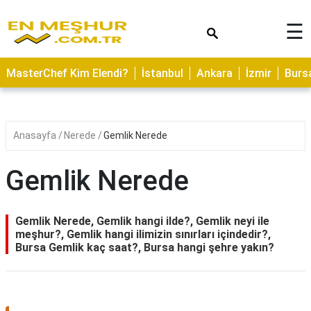
×
☰
ASTROLOJİ
MasterChef Kim Elendi?
İstanbul
Ankara
İzmir
Burs
SAĞLIK
YEMEK
TARİFLERİ
Anasayfa
Nerede
Gemlik Nerede
GEZİLECEK
YERLER
Gemlik Nerede
CİLT
BAKIMI
Gemlik Nerede, Gemlik hangi ilde?, Gemlik neyi ile
meşhur?, Gemlik hangi ilimizin sınırları içindedir?,
NEDİR
Bursa Gemlik kaç saat?, Bursa hangi şehre yakın?
KAMP
ALANLARI
HAMİLELİK