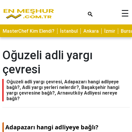
×
☰
ASTROLOJİ
MasterChef Kim Elendi?
İstanbul
Ankara
İzmir
Burs
SAĞLIK
YEMEK
Oğuzeli adli yargı
TARİFLERİ
çevresi
GEZİLECEK
YERLER
Oğuzeli adli yargı çevresi, Adapazarı hangi adliyeye
CİLT
bağlı?, Adli yargı yerleri nelerdir?, Başakşehir hangi
BAKIMI
yargı çevresine bağlı?, Arnavutköy Adliyesi nereye
bağlı?
NEDİR
KAMP
ALANLARI
Adapazarı hangi adliyeye bağlı?
HAMİLELİK