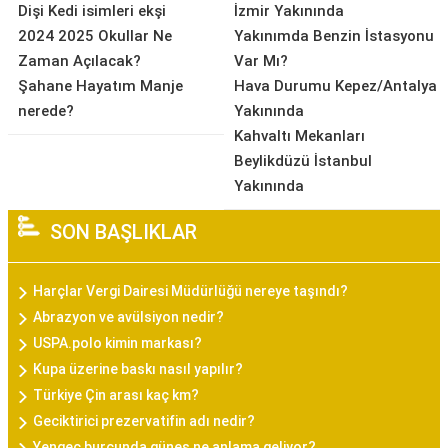
Dişi Kedi isimleri ekşi
İzmir Yakınında
2024 2025 Okullar Ne
Yakınımda Benzin İstasyonu
Zaman Açılacak?
Var Mı?
Şahane Hayatım Manje
Hava Durumu Kepez/Antalya
nerede?
Yakınında
Kahvaltı Mekanları
Beylikdüzü İstanbul
Yakınında
SON BAŞLIKLAR
Harçlar Vergi Dairesi Müdürlüğü nereye taşındı?
Abrazyon ve avülsiyon nedir?
USPA.polo kimin markası?
Kupa üzerine baskı nasıl yapılır?
Türkiye Çin arası kaç km?
Geciktirici prezervatifin adı nedir?
Yengeç burcunda güneş ne anlama geliyor?