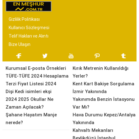
Gizlilik Politikası
Kullanıcı Sözleşmesi
Telif Hakları ve Alıntı
Bize Ulaşın
Kurumsal E-posta Örnekleri
Kırık Metrenin Kullanıldığı
TÜFE-TÜFE 2024 Hesaplama
Yerler?
Terzi Fiyat Listesi 2024
Kent Kart Bakiye Sorgulama
Dişi Kedi isimleri ekşi
İzmir Yakınında
2024 2025 Okullar Ne
Yakınımda Benzin İstasyonu
Zaman Açılacak?
Var Mı?
Şahane Hayatım Manje
Hava Durumu Kepez/Antalya
nerede?
Yakınında
Kahvaltı Mekanları
Beylikdüzü İstanbul