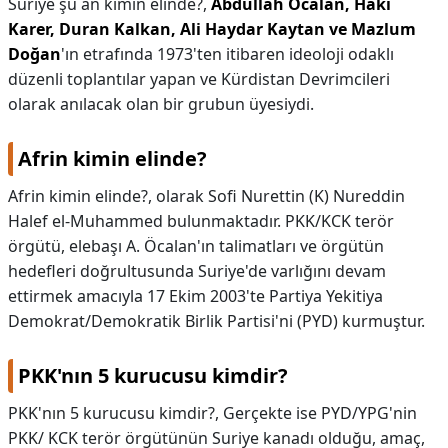
Suriye şu an kimin elinde?,
Abdullah Öcalan, Haki
Karer, Duran Kalkan, Ali Haydar Kaytan ve Mazlum
Doğan
'ın etrafında 1973'ten itibaren ideoloji odaklı
düzenli toplantılar yapan ve Kürdistan Devrimcileri
olarak anılacak olan bir grubun üyesiydi.
Afrin kimin elinde?
Afrin kimin elinde?,
olarak Sofi Nurettin (K) Nureddin
Halef el-Muhammed bulunmaktadır. PKK/KCK terör
örgütü, elebaşı A. Öcalan'ın talimatları ve örgütün
hedefleri doğrultusunda Suriye'de varlığını devam
ettirmek amacıyla 17 Ekim 2003'te Partiya Yekitiya
Demokrat/Demokratik Birlik Partisi'ni (PYD) kurmuştur.
PKK'nın 5 kurucusu kimdir?
PKK'nın 5 kurucusu kimdir?,
Gerçekte ise PYD/YPG'nin
PKK/ KCK terör örgütünün Suriye kanadı olduğu, amaç,