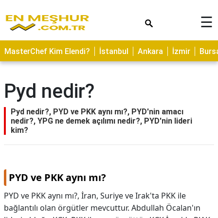
×
☰
ASTROLOJİ
MasterChef Kim Elendi?
İstanbul
Ankara
İzmir
Burs
SAĞLIK
YEMEK
Pyd nedir?
TARİFLERİ
GEZİLECEK
Pyd nedir?, PYD ve PKK aynı mı?, PYD'nin amacı
YERLER
nedir?, YPG ne demek açılımı nedir?, PYD'nin lideri
kim?
CİLT
BAKIMI
NEDİR
PYD ve PKK aynı mı?
KAMP
PYD ve PKK aynı mı?,
İran, Suriye ve Irak'ta PKK ile
ALANLARI
bağlantılı olan örgütler mevcuttur. Abdullah Öcalan'ın
HAMİLELİK