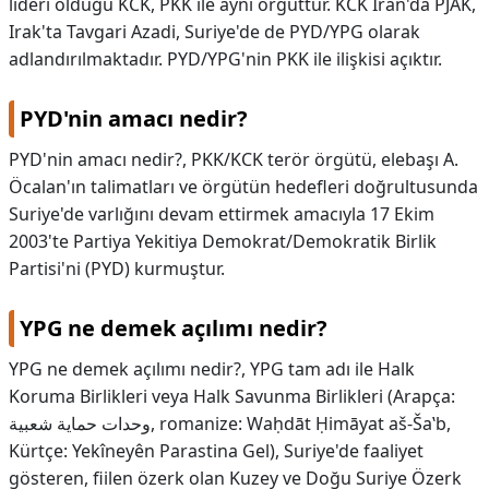
lideri olduğu KCK, PKK ile aynı örgüttür. KCK İran'da PJAK,
Irak'ta Tavgari Azadi, Suriye'de de PYD/YPG olarak
KAPLICALAR
adlandırılmaktadır. PYD/YPG'nin PKK ile ilişkisi açıktır.
İLETİŞİM
PYD'nin amacı nedir?
PYD'nin amacı nedir?,
PKK/KCK terör örgütü, elebaşı A.
Öcalan'ın talimatları ve örgütün hedefleri doğrultusunda
Suriye'de varlığını devam ettirmek amacıyla 17 Ekim
2003'te Partiya Yekitiya Demokrat/Demokratik Birlik
Partisi'ni (PYD) kurmuştur.
YPG ne demek açılımı nedir?
YPG ne demek açılımı nedir?,
YPG tam adı ile Halk
Koruma Birlikleri veya Halk Savunma Birlikleri (Arapça:
وحدات حماية شعبية, romanize: Waḥdāt Ḥimāyat aš-Šaʽb,
Kürtçe: Yekîneyên Parastina Gel), Suriye'de faaliyet
gösteren, fiilen özerk olan Kuzey ve Doğu Suriye Özerk