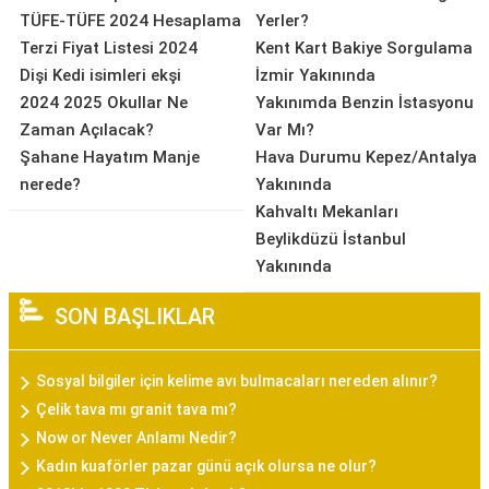
TÜFE-TÜFE 2024 Hesaplama
Yerler?
Terzi Fiyat Listesi 2024
Kent Kart Bakiye Sorgulama
Dişi Kedi isimleri ekşi
İzmir Yakınında
2024 2025 Okullar Ne
Yakınımda Benzin İstasyonu
Zaman Açılacak?
Var Mı?
Şahane Hayatım Manje
Hava Durumu Kepez/Antalya
nerede?
Yakınında
Kahvaltı Mekanları
Beylikdüzü İstanbul
Yakınında
SON BAŞLIKLAR
Sosyal bilgiler için kelime avı bulmacaları nereden alınır?
Çelik tava mı granit tava mı?
Now or Never Anlamı Nedir?
Kadın kuaförler pazar günü açık olursa ne olur?