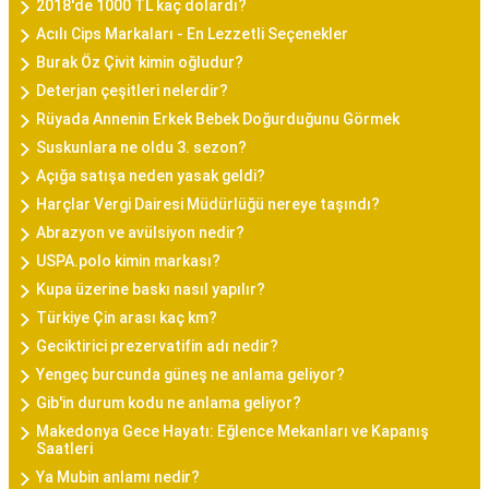
2018'de 1000 TL kaç dolardı?
Acılı Cips Markaları - En Lezzetli Seçenekler
Burak Öz Çivit kimin oğludur?
Deterjan çeşitleri nelerdir?
Rüyada Annenin Erkek Bebek Doğurduğunu Görmek
Suskunlara ne oldu 3. sezon?
Açığa satışa neden yasak geldi?
Harçlar Vergi Dairesi Müdürlüğü nereye taşındı?
Abrazyon ve avülsiyon nedir?
USPA.polo kimin markası?
Kupa üzerine baskı nasıl yapılır?
Türkiye Çin arası kaç km?
Geciktirici prezervatifin adı nedir?
Yengeç burcunda güneş ne anlama geliyor?
Gib'in durum kodu ne anlama geliyor?
Makedonya Gece Hayatı: Eğlence Mekanları ve Kapanış
Saatleri
Ya Mubin anlamı nedir?