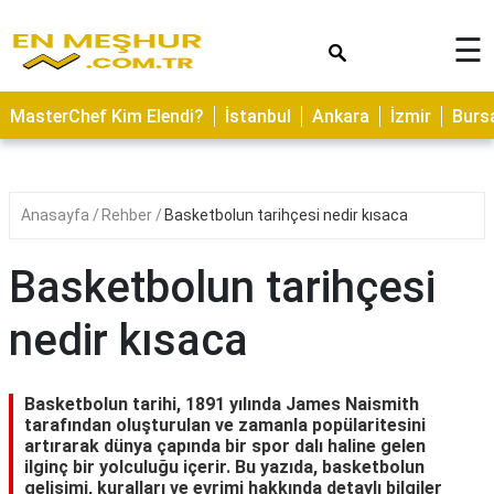
×
☰
ASTROLOJİ
MasterChef Kim Elendi?
İstanbul
Ankara
İzmir
Burs
SAĞLIK
YEMEK
TARİFLERİ
Anasayfa
Rehber
Basketbolun tarihçesi nedir kısaca
GEZİLECEK
YERLER
Basketbolun tarihçesi
CİLT
nedir kısaca
BAKIMI
NEDİR
Basketbolun tarihi, 1891 yılında James Naismith
KAMP
tarafından oluşturulan ve zamanla popülaritesini
artırarak dünya çapında bir spor dalı haline gelen
ALANLARI
ilginç bir yolculuğu içerir. Bu yazıda, basketbolun
gelişimi, kuralları ve evrimi hakkında detaylı bilgiler
HAMİLELİK