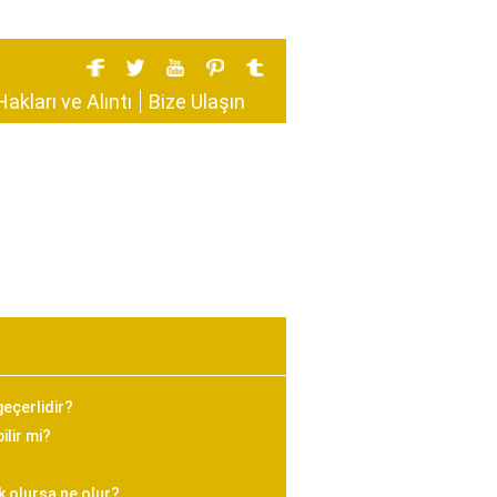
Hakları ve Alıntı
Bize Ulaşın
geçerlidir?
lir mi?
k olursa ne olur?