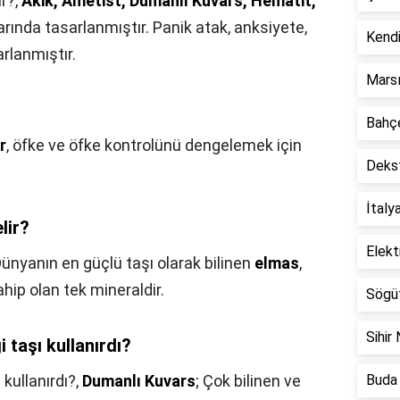
ır?,
Akik, Ametist, Dumanlı Kuvars, Hematit,
arında tasarlanmıştır. Panik atak, anksiyete,
Kendi
arlanmıştır.
Marsı
Bahçe
r
, öfke ve öfke kontrolünü dengelemek için
Dekst
İtaly
lir?
Elekt
ünyanın en güçlü taşı olarak bilinen
elmas
,
hip olan tek mineraldir.
Sögüt
Sihir 
taşı kullanırdı?
kullanırdı?,
Dumanlı Kuvars
; Çok bilinen ve
Buda 