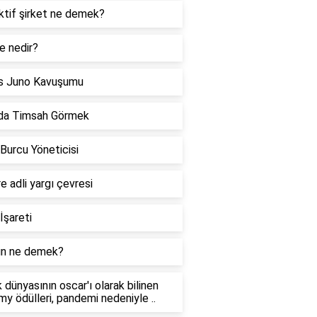
ktif şirket ne demek?
e nedir?
s Juno Kavuşumu
da Timsah Görmek
 Burcu Yöneticisi
re adli yargı çevresi
İşareti
n ne demek?
 dünyasının oscar'ı olarak bilinen
y ödülleri, pandemi nedeniyle ..