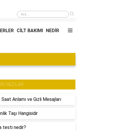
›
Dinamik Ada animasyonları nasıl çalışır?
YERLER
CİLT BAKIMI
NEDİR
ON YAZILAR
 Saat Anlamı ve Gizli Mesajları
nlik Taşı Hangisidir
 testi nedir?