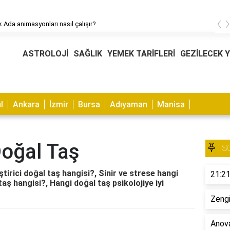
‹
 Ada animasyonları nasıl çalışır?
ASTROLOJİ
SAĞLIK
YEMEK TARİFLERİ
GEZİLECEK 
l
Ankara
İzmir
Bursa
Adıyaman
Manisa
 Doğal Taş
S
ştirici doğal taş hangisi?, Sinir ve strese hangi
21:21
taş hangisi?, Hangi doğal taş psikolojiye iyi
Zengi
Anova