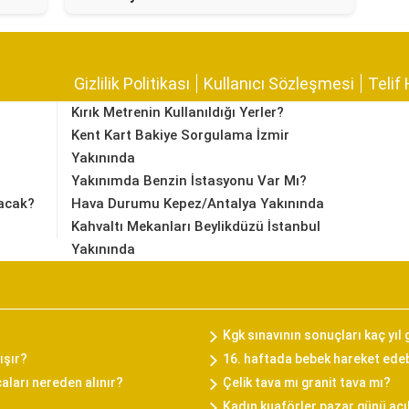
Gizlilik Politikası
Kullanıcı Sözleşmesi
Telif 
Kırık Metrenin Kullanıldığı Yerler?
Kent Kart Bakiye Sorgulama İzmir
Yakınında
Yakınımda Benzin İstasyonu Var Mı?
acak?
Hava Durumu Kepez/Antalya Yakınında
Kahvaltı Mekanları Beylikdüzü İstanbul
Yakınında
Kgk sınavının sonuçları kaç yıl 
ışır?
16. haftada bebek hareket edebi
caları nereden alınır?
Çelik tava mı granit tava mı?
Kadın kuaförler pazar günü açı