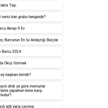
akra Taşı
 verici kan grubu hangisidir?
rcu Akrep 9 Ev
ç Burcunun En İyi Anlaştığı Burçlar
p Burcu 2024
da Öküz Görmek
tay başkanı kimdir?
ayılı dmk ya göre memurlar
lerini yaparken kime karşı
ludur?..
dı adli yargı çevresi