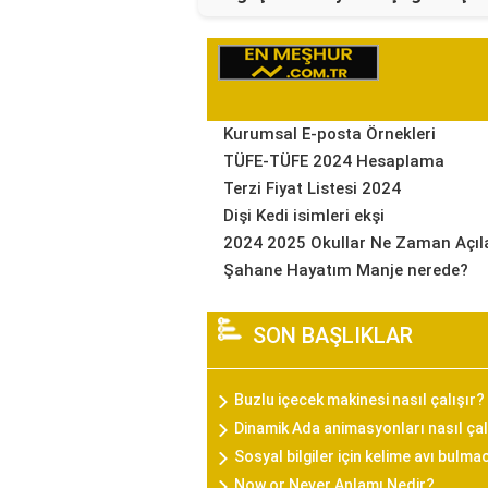
Kurumsal E-posta Örnekleri
TÜFE-TÜFE 2024 Hesaplama
Terzi Fiyat Listesi 2024
Dişi Kedi isimleri ekşi
2024 2025 Okullar Ne Zaman Açıl
Şahane Hayatım Manje nerede?
SON BAŞLIKLAR
Buzlu içecek makinesi nasıl çalışır?
Dinamik Ada animasyonları nasıl çal
Sosyal bilgiler için kelime avı bulma
Now or Never Anlamı Nedir?