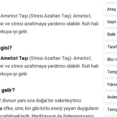
Ateş 
, Ametist Taşı (Stresi Azaltan Taş): Ametist,
Gayri
inir ve stresi azaltmaya yardımcı olabilir. Ruh hali
kuya iyi gelir.
Balik 
Taraf
ngisi?
,
Ametist Taşı
(Stresi Azaltan Taş): Ametist,
Bbc n
inir ve stresi azaltmaya yardımcı olabilir. Ruh hali
Temp
kuya iyi gelir.
Yükse
 gelir?
Aslan
?,
Bunun yanı sıra doğal bir sakinleştirici
şı
öfke, sinir, kin gibi kötü enerji yayan duyguların
Temy
çebilmektedir. Meditasyon ile ilgileniyorsanız