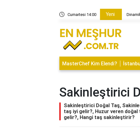
Yeni
ları kaç yıl geçerlidir?
Cumartesi 14:00
Dinamik
MasterChef Kim Elendi?
İstanbu
Sakinleştirici
Sakinleştirici Doğal Taş, Sakinle
taş iyi gelir?, Huzur veren doğal 
gelir?, Hangi taş sakinleştirir?