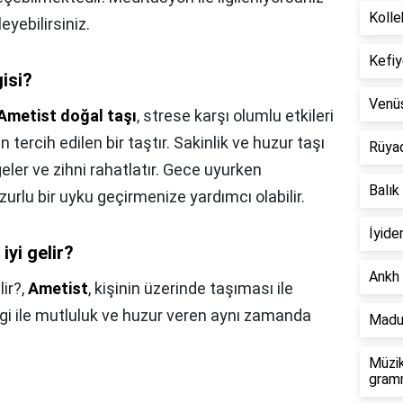
Kolle
eyebilirsiniz.
Kefiy
isi?
Venü
Ametist doğal taşı
, strese karşı olumlu etkileri
an tercih edilen bir taştır. Sakinlik ve huzur taşı
Rüya
ngeler ve zihni rahatlatır. Gece uyurken
Balık
rlu bir uyku geçirmenize yardımcı olabilir.
İyide
iyi gelir?
Ankh 
lir?,
Ametist
, kişinin üzerinde taşıması ile
ngi ile mutluluk ve huzur veren aynı zamanda
Madu
Müzik
gramm