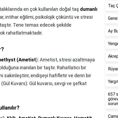
Taç Ç
talıklarında en çok kullanılan doğal taş
dumanlı
ar, intihar eğilimi, psikolojik çöküntü ve stresi
Genel
r taştır. Tene temas edecek şekilde
Ay Bu
 çok rahatlatmaktadır.
Yenge
r?
Akre
ethyst (Ametist
): Ametist, stresi azaltmaya
lduğuna inanılan bir taştır. Rahatlatıcı bir
Rüya
i sakinleştirir, endişeyi hafifletir ve derin bir
Yargı
 (Gül Kuvars): Gül kuvarsı, sevgi ve şefkat
657 s
görev
sorum
llanılır?
Çamar