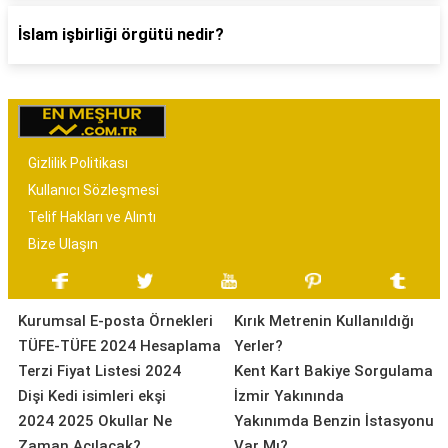
İslam işbirliği örgütü nedir?
Gizlilik Politikası
Kullanıcı Sözleşmesi
Telif Hakları ve Alıntı
Bize Ulaşın
Kurumsal E-posta Örnekleri
Kırık Metrenin Kullanıldığı
TÜFE-TÜFE 2024 Hesaplama
Yerler?
Terzi Fiyat Listesi 2024
Kent Kart Bakiye Sorgulama
Dişi Kedi isimleri ekşi
İzmir Yakınında
2024 2025 Okullar Ne
Yakınımda Benzin İstasyonu
Zaman Açılacak?
Var Mı?