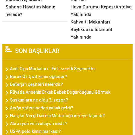
Şahane Hayatım Manje
Hava Durumu Kepez/Antalya
nerede?
Yakınında
Kahvaltı Mekanları
Beylikdüzü İstanbul
Yakınında
SON BAŞLIKLAR
Acılı Cips Markaları - En Lezzetli Seçenekler
Burak Öz Çivit kimin oğludur?
Deterjan çeşitleri nelerdir?
Rüyada Annenin Erkek Bebek Doğurduğunu Görmek
Suskunlara ne oldu 3. sezon?
Açığa satışa neden yasak geldi?
Harçlar Vergi Dairesi Müdürlüğü nereye taşındı?
Abrazyon ve avülsiyon nedir?
USPA.polo kimin markası?