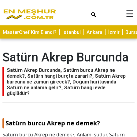
×
☰
ASTROLOJİ
MasterChef Kim Elendi?
İstanbul
Ankara
İzmir
Burs
SAĞLIK
YEMEK
Satürn Akrep Burcunda
TARİFLERİ
GEZİLECEK
Satürn Akrep Burcunda, Satürn burcu Akrep ne
YERLER
demek?, Satürn hangi burçta zararlı?, Satürn Akrep
burcuna ne zaman girecek?, Doğum haritasında
CİLT
Satürn ne anlama gelir?, Satürn hangi evde
güçlüdür?
BAKIMI
NEDİR
KAMP
Satürn burcu Akrep ne demek?
ALANLARI
Satürn burcu Akrep ne demek?,
Anlamı şudur. Satürn
HAMİLELİK