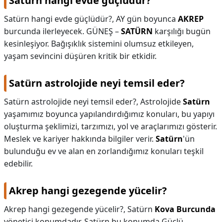
Satürn hangi evde güçlüdür?
Satürn hangi evde güçlüdür?,
AY gün boyunca
AKREP
burcunda ilerleyecek. GÜNEŞ –
SATÜRN
karşılığı bugün
kesinleşiyor. Bağışıklık sistemini olumsuz etkileyen,
yaşam sevincini düşüren kritik bir etkidir.
Satürn astrolojide neyi temsil eder?
Satürn astrolojide neyi temsil eder?,
Astrolojide
Satürn
yaşamımız boyunca yapılandırdığımız konuları, bu yapıyı
oluşturma şeklimizi, tarzımızı, yol ve araçlarımızı gösterir.
Meslek ve kariyer hakkında bilgiler verir.
Satürn
'ün
bulunduğu ev ve alan en zorlandığımız konuları teşkil
edebilir.
Akrep hangi gezegende yücelir?
Akrep hangi gezegende yücelir?,
Satürn
Kova Burcunda
yönetici konumdadır. Satürn bu konumda Güçlü