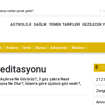
‹
atışa neden yasak geldi?
ASTROLOJİ
SAĞLIK
YEMEK TARİFLERİ
GEZİLECEK 
l
Ankara
İzmir
Bursa
Adıyaman
Manisa
editasyonu
S
çılırsa Ne Görürüz?, 3 göz çakra Nasıl
21:21
ıysa Ne Olur?, İslam'a göre üçüncü göz nedir?,
Zengi
Anova