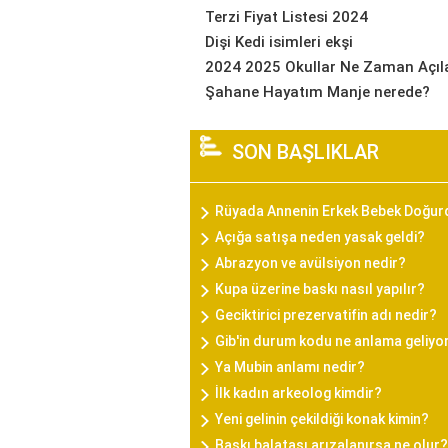
Terzi Fiyat Listesi 2024
Dişi Kedi isimleri ekşi
2024 2025 Okullar Ne Zaman Açıl
Şahane Hayatım Manje nerede?
SON BAŞLIKLAR
Rüyada Annenin Erkek Bebek Doğu
Açığa satışa neden yasak geldi?
Abrazyon ve avülsiyon nedir?
Kupa üzerine baskı nasıl yapılır?
Geciktirici prezervatifin adı nedir?
Gib'in durum kodu ne anlama geliyo
Ya Mubin anlamı nedir?
İlk kadın arkeolog kimdir?
Yeni gelinin çekildiği konak kimin?
Baskı balatası arızalanırsa ne olur?