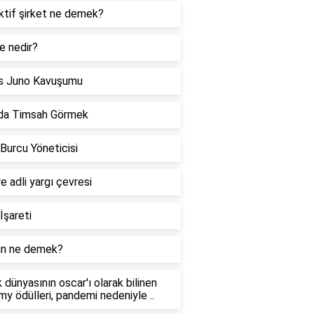
ktif şirket ne demek?
e nedir?
s Juno Kavuşumu
da Timsah Görmek
 Burcu Yöneticisi
re adli yargı çevresi
İşareti
n ne demek?
 dünyasının oscar'ı olarak bilinen
y ödülleri, pandemi nedeniyle ..