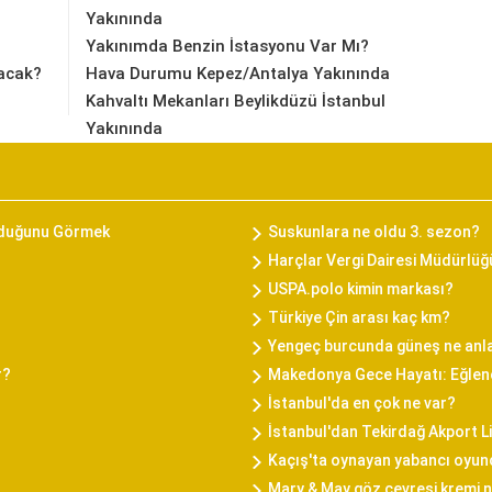
Yakınında
Yakınımda Benzin İstasyonu Var Mı?
acak?
Hava Durumu Kepez/Antalya Yakınında
Kahvaltı Mekanları Beylikdüzü İstanbul
Yakınında
rduğunu Görmek
Suskunlara ne oldu 3. sezon?
Harçlar Vergi Dairesi Müdürlüğ
USPA.polo kimin markası?
Türkiye Çin arası kaç km?
Yengeç burcunda güneş ne anl
r?
Makedonya Gece Hayatı: Eğlenc
İstanbul'da en çok ne var?
İstanbul'dan Tekirdağ Akport L
Kaçış'ta oynayan yabancı oyun
Mary & May göz çevresi kremi na