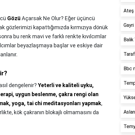
Ateş 
ncü
Gözü
Açarsak Ne Olur? Eğer üçüncü
Gayri
k gözlerimizi kapattığımızda kırmızıya dönük
 sonra bu renk mavi ve farklı renkte kıvılcımlar
Balik 
ılcımlar beyazlaşmaya başlar ve eskiye dair
nlanır.
Taraf
Bbc n
ir?
Temp
asıl dengelenir?
Yeterli ve kaliteli uyku,
erapi, uygun beslenme, çakra rengi olan
Yükse
mak, yoga, tai chi meditasyonları yapmak
,
likte, kök çakranın blokajlı olmamasını da
Aslan
Temy