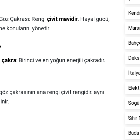
Kendi
Göz Çakrası: Rengi
çivit mavidir
. Hayal gücü,
me konularını yönetir.
Marsı
Bahçe
?
Dekst
 çakra
: Birinci ve en yoğun enerjili çakradır.
İtaly
Elekt
öz çakrasının ana rengi çivit rengidir. aynı
inir.
Sögüt
Sihir 
Buda 