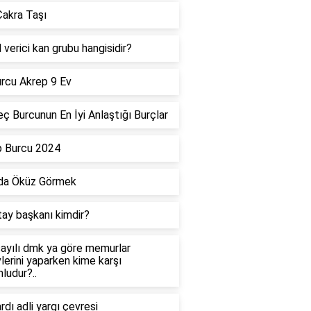
akra Taşı
 verici kan grubu hangisidir?
rcu Akrep 9 Ev
ç Burcunun En İyi Anlaştığı Burçlar
p Burcu 2024
da Öküz Görmek
tay başkanı kimdir?
ayılı dmk ya göre memurlar
lerini yaparken kime karşı
ludur?..
dı adli yargı çevresi