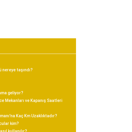
ü nereye taşındı?
ama geliyor?
e Mekanları ve Kapanış Saatleri
imanı'na Kaç Km Uzaklıktadır?
cular kim?
sıl kullanılır?