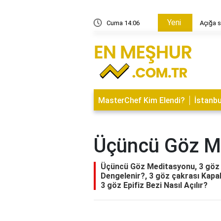
Yeni
n yasak geldi?
Cuma 14:06
Açığa s
MasterChef Kim Elendi?
İstanbu
Üçüncü Göz M
Üçüncü Göz Meditasyonu, 3 göz A
Dengelenir?, 3 göz çakrası Kapal
3 göz Epifiz Bezi Nasıl Açılır?