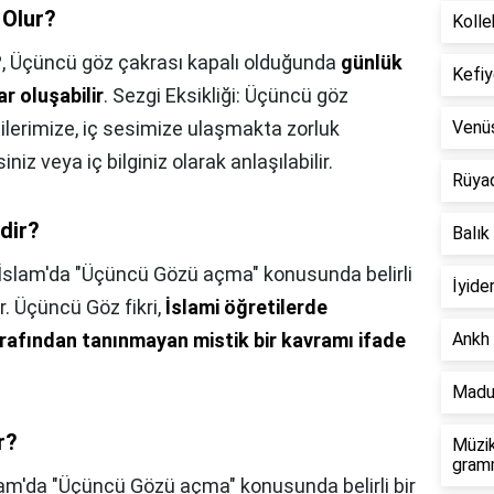
 Olur?
Kolle
?,
Üçüncü göz çakrası kapalı olduğunda
günlük
Kefiy
r oluşabilir
. Sezgi Eksikliği: Üçüncü göz
ilerimize, iç sesimize ulaşmakta zorluk
Venü
iniz veya iç bilginiz olarak anlaşılabilir.
Rüya
dir?
Balık
İslam'da "Üçüncü Gözü açma" konusunda belirli
İyide
. Üçüncü Göz fikri,
İslami öğretilerde
arafından tanınmayan mistik bir kavramı ifade
Ankh 
Madu
r?
Müzik
gramm
lam'da "Üçüncü Gözü açma" konusunda belirli bir