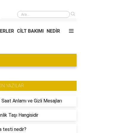
›
Açığa satışa neden yasak geldi?
YERLER
CİLT BAKIMI
NEDİR
ON YAZILAR
 Saat Anlamı ve Gizli Mesajları
nlik Taşı Hangisidir
 testi nedir?