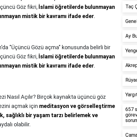
çüncü Göz fikri,
İslami öğretilerde bulunmayan
Taç Ç
nınmayan mistik bir kavramı ifade eder
.
Genel
Ay Bu
m'da "Üçüncü Gözü açma" konusunda belirli bir
Yenge
çüncü Göz fikri,
İslami öğretilerde bulunmayan
nınmayan mistik bir kavramı ifade eder
.
Akre
Rüya
Yargı
ezi Nasıl Açılır? Birçok kaynakta üçüncü göz
bezini açmak için
meditasyon ve görselleştirme
657 s
, sağlıklı bir yaşam tarzı belirlemek ve
görev
sorum
ydalı olabilir.
Çamar