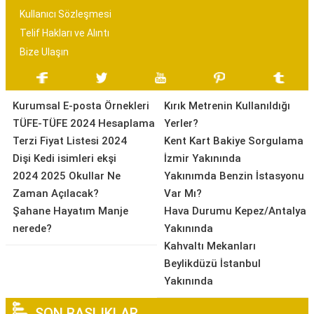
Kullanıcı Sözleşmesi
Telif Hakları ve Alıntı
Bize Ulaşın
Kurumsal E-posta Örnekleri
Kırık Metrenin Kullanıldığı
TÜFE-TÜFE 2024 Hesaplama
Yerler?
Terzi Fiyat Listesi 2024
Kent Kart Bakiye Sorgulama
Dişi Kedi isimleri ekşi
İzmir Yakınında
2024 2025 Okullar Ne
Yakınımda Benzin İstasyonu
Zaman Açılacak?
Var Mı?
Şahane Hayatım Manje
Hava Durumu Kepez/Antalya
nerede?
Yakınında
Kahvaltı Mekanları
Beylikdüzü İstanbul
Yakınında
SON BAŞLIKLAR