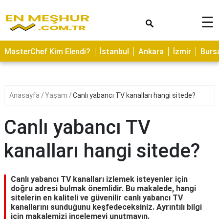
×
☰
ASTROLOJİ
MasterChef Kim Elendi?
İstanbul
Ankara
İzmir
Burs
SAĞLIK
YEMEK
TARİFLERİ
Anasayfa
Yaşam
Canlı yabancı TV kanalları hangi sitede?
GEZİLECEK
YERLER
Canlı yabancı TV
CİLT
kanalları hangi sitede?
BAKIMI
NEDİR
Canlı yabancı TV kanalları izlemek isteyenler için
KAMP
doğru adresi bulmak önemlidir. Bu makalede, hangi
sitelerin en kaliteli ve güvenilir canlı yabancı TV
ALANLARI
kanallarını sunduğunu keşfedeceksiniz. Ayrıntılı bilgi
için makalemizi incelemeyi unutmayın.
HAMİLELİK