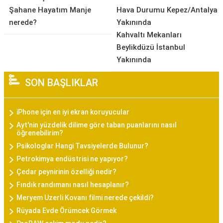
Şahane Hayatım Manje
Hava Durumu Kepez/Antalya
nerede?
Yakınında
Kahvaltı Mekanları
Beylikdüzü İstanbul
Yakınında
SON BAŞLIKLAR
iPhone için en iyi ekran koruyucular
Ayt'nin yüzdelik dilime göre taban puanlarını nasıl
öğrenebilirim?
Psikologlar Hangi Tavsiyelerde Bulunur?
Petrokimya endüstrisi ne yapıyor?
Çedar peynirinin özelliği nedir?
Fındık randımanı nasıl hesaplanır?
Meryem Uzerli Kovanı filmi nerede çekildi?
Rüyada Evde Örümcek Görmek