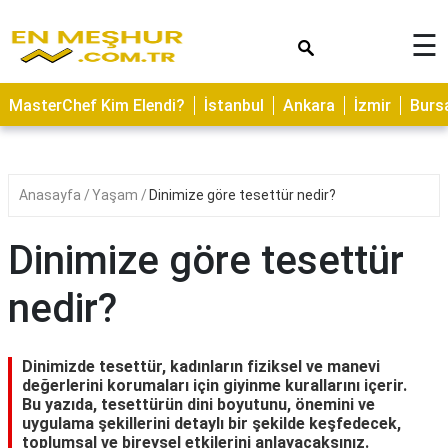
×
☰
ASTROLOJİ
MasterChef Kim Elendi?
İstanbul
Ankara
İzmir
Burs
SAĞLIK
YEMEK
TARİFLERİ
Anasayfa
Yaşam
Dinimize göre tesettür nedir?
GEZİLECEK
YERLER
Dinimize göre tesettür
CİLT
nedir?
BAKIMI
NEDİR
Dinimizde tesettür, kadınların fiziksel ve manevi
KAMP
değerlerini korumaları için giyinme kurallarını içerir.
Bu yazıda, tesettürün dini boyutunu, önemini ve
ALANLARI
uygulama şekillerini detaylı bir şekilde keşfedecek,
toplumsal ve bireysel etkilerini anlayacaksınız.
HAMİLELİK