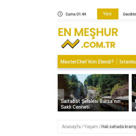
Yeni
atifin adı nedir?
Cuma 01:49
Geciktir
MasterChef Kim Elendi?
İstanbu
‹
İsminin Anlamı Nedir?
Saitabat Şelalesi Bursa’nın
 ve Özellikleri
Saklı Cenneti
Anasayfa
Yaşam
Halı sahada kram