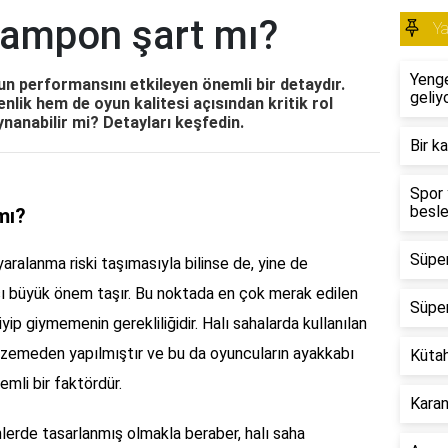
rampon şart mı?
Y
Yeng
n performansını etkileyen önemli bir detaydır.
geliy
lik hem de oyun kalitesi açısından kritik rol
anabilir mi? Detayları keşfedin.
Bir k
Spor 
besle
mı?
Süper
yaralanma riski taşımasıyla bilinse de, yine de
ı büyük önem taşır. Bu noktada en çok merak edilen
Süper
yip giymemenin gerekliliğidir. Halı sahalarda kullanılan
alzemeden yapılmıştır ve bu da oyuncuların ayakkabı
Kütah
mli bir faktördür.
Karanf
lerde tasarlanmış olmakla beraber, halı saha