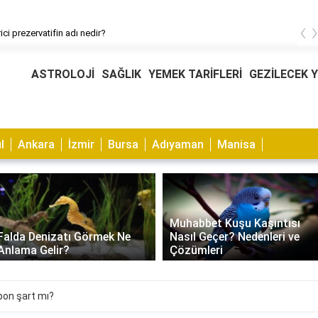
‹
ici prezervatifin adı nedir?
ASTROLOJİ
SAĞLIK
YEMEK TARİFLERİ
GEZİLECEK 
l
Ankara
İzmir
Bursa
Adıyaman
Manisa
Muhabbet Kuşu Kaşıntısı
Falda Denizatı Görmek Ne
Nasıl Geçer? Nedenleri ve
Anlama Gelir?
Çözümleri
pon şart mı?