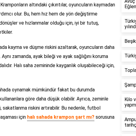
Avuç 
r. Kramponların altındaki çıkıntılar, oyuncuların kaymadan
Eğlen
rdımcı olur. Bu, hem hız hem de yön değiştirme
Türki
k dönüşler ve hızlanmalar olduğu için, iyi bir tutuş,
yılın
tkiler.
Beşik
hada kayma ve düşme riskini azaltarak, oyuncuların daha
Türki
. Aynı zamanda, ayak bileği ve ayak sağlığını koruma
lıdır. Halı saha zemininde kayganlık oluşabileceği için,
Topla
Şampi
 sahada oynamak mümkündür fakat bu durumda
ullananlara göre daha düşük olabilir. Ayrıca, zeminle
Kilo 
yapm
 sakatlanma riskini artırabilir. Bu nedenle, futbol
 yaşaması için
halı sahada krampon şart mı?
sorusuna
Amput
tarih