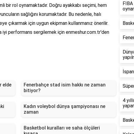
FIBA 
mli bir rol oynamaktadır. Doğru ayakkabı seçimi, hem
oyna
ncuların sağlığını korumaktadır. Bu nedenle, halı
ye çıkarmak için uygun ekipman kullanmanız önerilir.
Baske
a iyi performans sergilemek için enmeshur.com.tr'den
Fene
Dünya
yapıl
İspan
r elde
Fenerbahçe stad isim hakkı ne zaman
Süper
bitiyor?
4 yıl
yapa
ki
Kadın voleybol dünya şampiyonası ne
zaman
Baske
Basketbol kuralları ve saha ölçüleri
kısaca