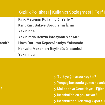
Gizlilik Politikası
Kullanıcı Sözleşmesi
Telif 
Kırık Metrenin Kullanıldığı Yerler?
Kent Kart Bakiye Sorgulama İzmir
Yakınında
Yakınımda Benzin İstasyonu Var Mı?
acak?
Hava Durumu Kepez/Antalya Yakınında
Kahvaltı Mekanları Beylikdüzü İstanbul
Yakınında
Türkiye Çin arası kaç km?
Yengeç burcunda güneş ne anl
r?
Makedonya Gece Hayatı: Eğlenc
İstanbul'da en çok ne var?
İstanbul'dan Tekirdağ Akport L