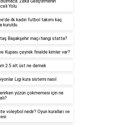
Bulmaca: Zeka Geliştirmenin
celi Yolu
ye'de ilk kadın futbol takımı kaç
da kuruldu
taş Başakşehir maçı hangi statta?
ye Kupası çeyrek finalde kimler var?
m 2.5 alt üst ne demek
yonlar Ligi kura sistemi nasıl
verirken yüzün çokmemesi için ne
alı?
e voleybol nedir? Oyun kuralları ve
çesi