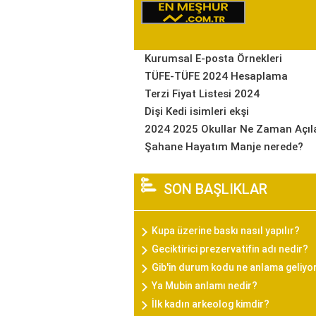
Kurumsal E-posta Örnekleri
TÜFE-TÜFE 2024 Hesaplama
Terzi Fiyat Listesi 2024
Dişi Kedi isimleri ekşi
2024 2025 Okullar Ne Zaman Açıl
Şahane Hayatım Manje nerede?
SON BAŞLIKLAR
Kupa üzerine baskı nasıl yapılır?
Geciktirici prezervatifin adı nedir?
Gib'in durum kodu ne anlama geliyo
Ya Mubin anlamı nedir?
İlk kadın arkeolog kimdir?