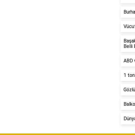
Burha
Vücut
Başak
Belli
ABD v
1 ton
Gözlü
Balko
Dünya