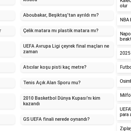
Kalec
olur
Aboubakar, Beşiktaş'tan ayrıldı mı?
NBA 
r
Çelik matara mı plastik matara mı?
Napol
bırak
UEFA Avrupa Ligi çeyrek final maçları ne
zaman
2025 
Atıcılar koşu pisti kaç metre?
Futbo
Osim
Tenis Açık Alan Sporu mu?
Milfö
2010 Basketbol Dünya Kupası'nı kim
kazandı
UEFA'
para 
GS UEFA finali nerede oynandı?
Zıpla