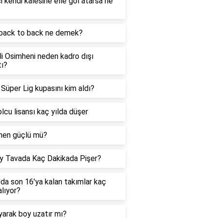
i kendi kalesine elle gol atarsa ne
back to back ne demek?
i Osimheni neden kadro dışı
tı?
Süper Lig kupasını kim aldı?
lcu lisansı kaç yılda düşer
hen güçlü mü?
y Tavada Kaç Dakikada Pişer?
da son 16'ya kalan takımlar kaç
alıyor?
yarak boy uzatır mı?